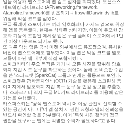
일을 이용해 앱스토어의 앱 검토 절차를 회피했다. 오픈소스
네트워킹 라이브러리(AFNetworking.framework,
Alamofire.framework)를 변조하거나 libswiftDarwin.dylib로
위장해 악성 코드를 심었다.
구글 플레이 스토어에는 여러 암호화폐나 카지노 앱으로 위장
해 앱을 등록했다. 현재는 삭제된 상태지만, 이들이 유포한 암
호화 기능이 포함된 메세징 앱은 구글 플레이 스토어에서 1만
건 이상 다운로드 되기도 했다.
또 다른 악성 앱은 공식 마켓 외부에서도 유포됐으며, 유사한
버전이 앱스토어에도 침투했다. 이들 앱은 악성 코드를 별도
모듈이 아닌 앱 내부에 직접 포함시켰다.
스파크키티의 주요 목적은 기기 내 모든 사진을 탈취해 암호
화폐 지갑 시드 문구를 확보하는 것이다. 올해 초 비슷한 수법
을 쓴 ‘스파크캣’(SparkCat) 그룹과 연계된 활동으로 보인다.
스파크캣은 광학문자인식(OCR) 기술을 활용해 스크린샷 등
이미지에서 암호화폐 지갑 복구 문구 등 민감 정보를 추출했
다. 스파크키티 역시 구글 ML 키트 라이브러리를 이용해 같은
기능을 수행했다.
카스퍼스키는 “공식 앱스토어 역시 더 이상 완전히 신뢰할 수
있는 공간이 아니다”며 앱 설치 시 권한 요청과 앱의 신뢰성을
반드시 확인할 것을 당부했다. 이어 “특히 사진 갤러리 접근
권한을 요구하는 앱에는 각별한 주의가 필요하다”고 밝다.