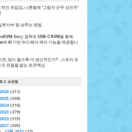
적인 위압감, 나혼렙에 '그림자 군주 성진우'
장
일본서버 핑 낮추는 방법
noKVM-Go는 컴팩트 USB-C KVM을 통해
nux에 AI 기반 하드웨어 제어 기능을 제공합니
 토큰, 많이 쓸수록 더 생산적인가?…스토리 포
의 전철을 밟는 토큰맥싱
로그 보관함
2026
(211)
2025
(300)
2024
(316)
2023
(279)
2022
(315)
2021
(305)
12월 2021
(27)
►