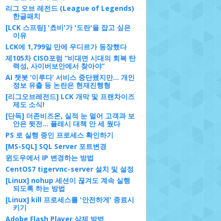
리그 오브 레전드 (League of Legends)
한글패치
[LCK 스프링] '쵸비'가 '도란'을 잡고 싶은
이유
LCK에 1,799일 만에 우디르가 등장했다
제105차 CISO포럼 “비대면 시대의 회복 탄
력성, 사이버보안에서 찾아야”
AI 챗봇 ‘이루다’ 서비스 중단됐지만... 개인
정보 유출 등 논란은 현재진행형
[리그오브레전드] LCK 개막 및 프랜차이즈
제도 소식!
[단독] 더존비즈온, 실적 눈 멀어 고객과 보
안은 뒷전... 플래시 대책 안 세 웠다
PS 로 실행 중인 프로세스 확인하기
[MS-SQL] SQL Server 포트변경
윈도우에서 IP 변경하는 방법
CentOS7 tigervnc-server 설치 및 설정
[Linux] nohup 세션이 끊겨도 계속 실행
되도록 하는 방법
[Linux] kill 프로세스를 '안전하게' 종료시
키기
Adobe Flash Player 삭제 방법