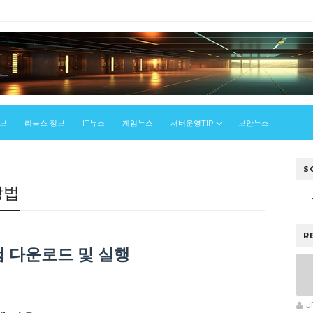
정보
리눅스 정보
IT뉴스
게임뉴스
서버운영TIP
보안뉴스
S
 방법
우
R
램 다운로드 및 실행
J