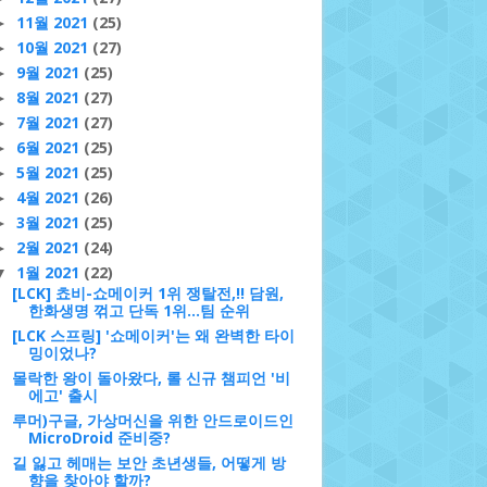
11월 2021
(25)
►
10월 2021
(27)
►
9월 2021
(25)
►
8월 2021
(27)
►
7월 2021
(27)
►
6월 2021
(25)
►
5월 2021
(25)
►
4월 2021
(26)
►
3월 2021
(25)
►
2월 2021
(24)
►
1월 2021
(22)
▼
[LCK] 쵸비-쇼메이커 1위 쟁탈전,!! 담원,
한화생명 꺾고 단독 1위…팀 순위
[LCK 스프링] '쇼메이커'는 왜 완벽한 타이
밍이었나?
몰락한 왕이 돌아왔다, 롤 신규 챔피언 '비
에고' 출시
루머)구글, 가상머신을 위한 안드로이드인
MicroDroid 준비중?
길 잃고 헤매는 보안 초년생들, 어떻게 방
향을 찾아야 할까?