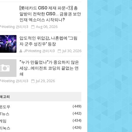
[롯데카드 CISO 제재 파문-①] 총
알받이 전락한 CISO... 금융권 보안
인재 엑소더스 시작되나?
Aug 06, 2026
P-Hosting 관리자3
압도적인 위압감, 나혼렙에 '그림
자 군주 성진우' 등장
Jul 30, 2026
JP-Hosting 관리자3
“누가 만들었나”가 중요하지 않은
세상…에이전트 코딩의 끝없는 연
쇄
Jul 29, 2026
P-Hosting 관리자3
테고리
(449)
윈도우
(442)
IT뉴스
(434)
게임
(426)
리눅스