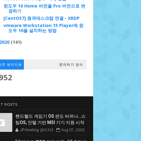
윈도우 10 Home 버전을 Pro 버전으로 변
경하기
[CentOS7] 원격데스크탑 연결 - XRDP
vmware Workstation 15 Player에 윈
도우 10을 설치하는 방법
2020
(141)
난주 페이지뷰
문의하기 양식
,952
T POSTS
핸드헬드 게임기 OS 판도 바뀌나…스
팀OS, 인텔 기반 MSI 기기 지원 시작
Aug 07, 2026
JP-Hosting 관리자3