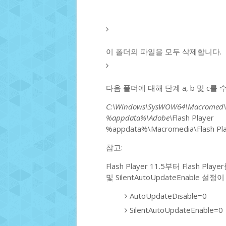
이 폴더의 파일을 모두 삭제합니다.
다음 폴더에 대해 단계 a, b 및 c를
C:\Windows\SysWOW64\Macromed\
%appdata%\Adobe\
Flash Player
%appdata%\Macromedia\Flash Pl
참고:
Flash Player 11.5부터 Flash Pl
및 SilentAutoUpdateEnabl
AutoUpdateDisable=0
SilentAutoUpdateEnable=0