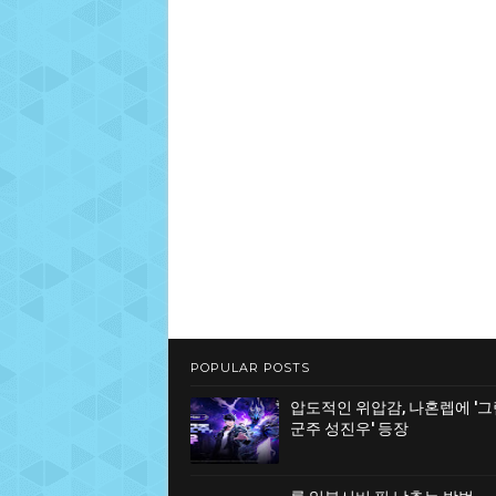
POPULAR POSTS
압도적인 위압감, 나혼렙에 '
군주 성진우' 등장