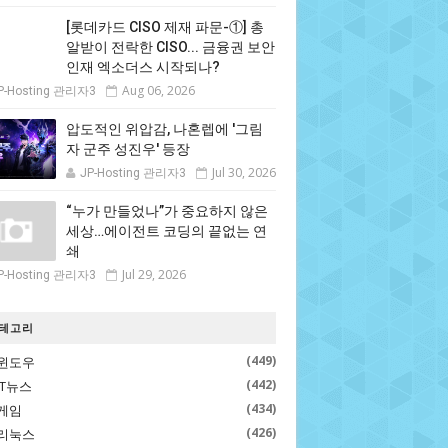
[롯데카드 CISO 제재 파문-①] 총
알받이 전락한 CISO... 금융권 보안
인재 엑소더스 시작되나?
Aug 06, 2026
P-Hosting 관리자3
압도적인 위압감, 나혼렙에 '그림
자 군주 성진우' 등장
Jul 30, 2026
JP-Hosting 관리자3
“누가 만들었나”가 중요하지 않은
세상…에이전트 코딩의 끝없는 연
쇄
Jul 29, 2026
P-Hosting 관리자3
테고리
(449)
윈도우
(442)
IT뉴스
(434)
게임
(426)
리눅스