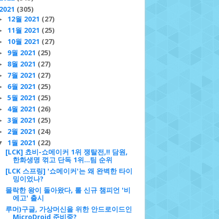
2021
(305)
12월 2021
(27)
►
11월 2021
(25)
►
10월 2021
(27)
►
9월 2021
(25)
►
8월 2021
(27)
►
7월 2021
(27)
►
6월 2021
(25)
►
5월 2021
(25)
►
4월 2021
(26)
►
3월 2021
(25)
►
2월 2021
(24)
►
1월 2021
(22)
▼
[LCK] 쵸비-쇼메이커 1위 쟁탈전,!! 담원,
한화생명 꺾고 단독 1위…팀 순위
[LCK 스프링] '쇼메이커'는 왜 완벽한 타이
밍이었나?
몰락한 왕이 돌아왔다, 롤 신규 챔피언 '비
에고' 출시
루머)구글, 가상머신을 위한 안드로이드인
MicroDroid 준비중?