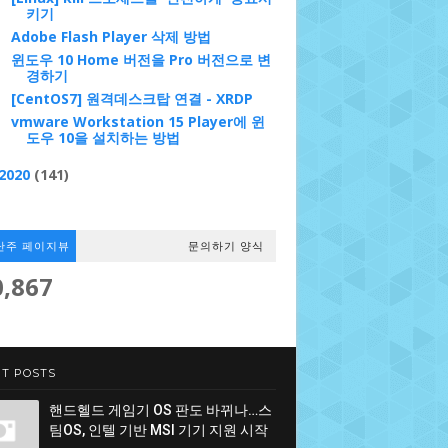
키기
Adobe Flash Player 삭제 방법
윈도우 10 Home 버전을 Pro 버전으로 변
경하기
[CentOS7] 원격데스크탑 연결 - XRDP
vmware Workstation 15 Player에 윈
도우 10을 설치하는 방법
2020
(141)
난주 페이지뷰
문의하기 양식
0,867
T POSTS
핸드헬드 게임기 OS 판도 바뀌나…스
팀OS, 인텔 기반 MSI 기기 지원 시작