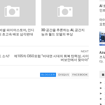
AI
인트
마이
요한
버셀·파이어스토어, 인디
3D 공간을 추론하는 AI, 공간지
 초고속 배포 삼각편대
능과 월드 모델의 부상
NEXT
Az
 소식!
제105차 CISO포럼 “비대면 시대의 회복 탄력성, 사이
즈 
버보안에서 찾아야”
다.
블
BLOGGER
DISQUS
FACEBOOK
►
►
►
►
►