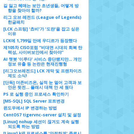
길 잃고 헤매는 보안 초년생들, 어떻게 방
향을 찾아야 할까?
리그 오브 레전드 (League of Legends)
한글패치
[LCK 스프링] '쵸비'가 '도란'을 잡고 싶은
이유
LCK에 1,799일 만에 우디르가 등장했다
제105차 CISO포럼 “비대면 시대의 회복 탄
력성, 사이버보안에서 찾아야”
AI 챗봇 ‘이루다’ 서비스 중단됐지만... 개인
정보 유출 등 논란은 현재진행형
[리그오브레전드] LCK 개막 및 프랜차이즈
제도 소식!
[단독] 더존비즈온, 실적 눈 멀어 고객과 보
안은 뒷전... 플래시 대책 안 세 웠다
PS 로 실행 중인 프로세스 확인하기
[MS-SQL] SQL Server 포트변경
윈도우에서 IP 변경하는 방법
CentOS7 tigervnc-server 설치 및 설정
[Linux] nohup 세션이 끊겨도 계속 실행
되도록 하는 방법
[Linux] kill 프로세스를 '안전하게' 종료시