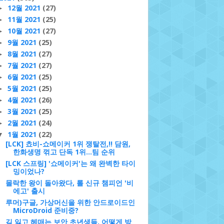
12월 2021
(27)
►
11월 2021
(25)
►
10월 2021
(27)
►
9월 2021
(25)
►
8월 2021
(27)
►
7월 2021
(27)
►
6월 2021
(25)
►
5월 2021
(25)
►
4월 2021
(26)
►
3월 2021
(25)
►
2월 2021
(24)
►
1월 2021
(22)
▼
[LCK] 쵸비-쇼메이커 1위 쟁탈전,!! 담원,
한화생명 꺾고 단독 1위…팀 순위
[LCK 스프링] '쇼메이커'는 왜 완벽한 타이
밍이었나?
몰락한 왕이 돌아왔다, 롤 신규 챔피언 '비
에고' 출시
루머)구글, 가상머신을 위한 안드로이드인
MicroDroid 준비중?
길 잃고 헤매는 보안 초년생들, 어떻게 방