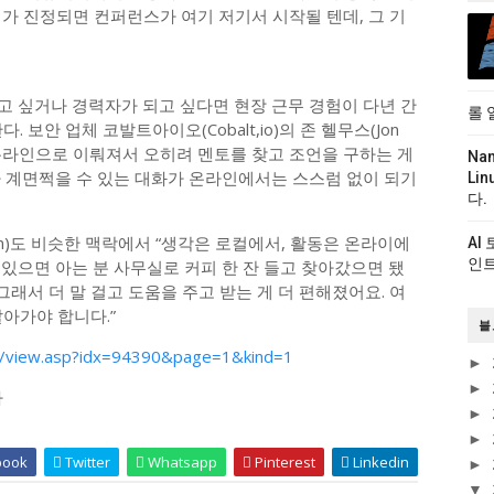
가 진정되면 컨퍼런스가 여기 저기서 시작될 텐데, 그 기
고 싶거나 경력자가 되고 싶다면 현장 근무 경험이 다년 간
롤 
 보안 업체 코발트아이오(Cobalt,io)의 존 헬무스(Jon
이 온라인으로 이뤄져서 오히려 멘토를 찾고 조언을 구하는 게
Na
뭔가 계면쩍을 수 있는 대화가 온라인에서는 스스럼 없이 되기
Li
다.
ilson)도 비슷한 맥락에서 “생각은 로컬에서, 활동은 온라이에
AI
인트
 있으면 아는 분 사무실로 커피 한 잔 들고 찾아갔으면 됐
그래서 더 말 걸고 도움을 주고 받는 게 더 편해졌어요. 여
아가야 합니다.”
블
/view.asp?idx=94390&page=1&kind=1
►
►
다
►
►
book
Twitter
Whatsapp
Pinterest
Linkedin
►
▼