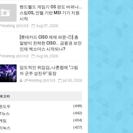
핸드헬드 게임기 OS 판도 바뀌나…
스팀OS, 인텔 기반 MSI 기기 지원
시작
Aug 07, 2026
P-Hosting 관리자3
[롯데카드 CISO 제재 파문-①] 총
알받이 전락한 CISO... 금융권 보안
인재 엑소더스 시작되나?
Aug 06, 2026
P-Hosting 관리자3
압도적인 위압감, 나혼렙에 '그림
자 군주 성진우' 등장
Jul 30, 2026
JP-Hosting 관리자3
테고리
(449)
윈도우
(442)
IT뉴스
(434)
게임
(427)
리눅스