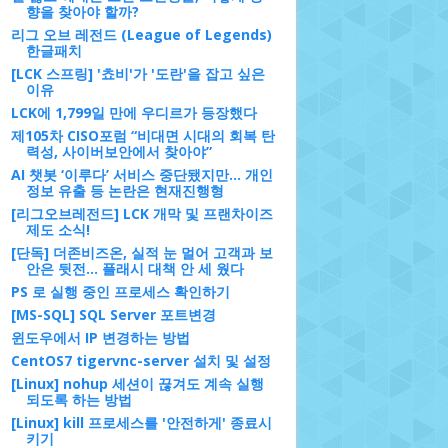
향을 찾아야 할까?
리그 오브 레전드 (League of Legends)
한글패치
[LCK 스프링] '쵸비'가 '도란'을 잡고 싶은
이유
LCK에 1,799일 만에 우디르가 등장했다
제105차 CISO포럼 “비대면 시대의 회복 탄
력성, 사이버보안에서 찾아야”
AI 챗봇 ‘이루다’ 서비스 중단됐지만... 개인
정보 유출 등 논란은 현재진행형
[리그오브레전드] LCK 개막 및 프랜차이즈
제도 소식!
[단독] 더존비즈온, 실적 눈 멀어 고객과 보
안은 뒷전... 플래시 대책 안 세 웠다
PS 로 실행 중인 프로세스 확인하기
[MS-SQL] SQL Server 포트변경
윈도우에서 IP 변경하는 방법
CentOS7 tigervnc-server 설치 및 설정
[Linux] nohup 세션이 끊겨도 계속 실행
되도록 하는 방법
[Linux] kill 프로세스를 '안전하게' 종료시
키기