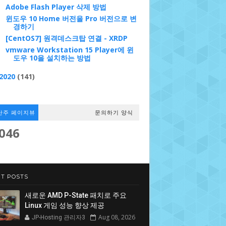
Adobe Flash Player 삭제 방법
윈도우 10 Home 버전을 Pro 버전으로 변
경하기
[CentOS7] 원격데스크탑 연결 - XRDP
vmware Workstation 15 Player에 윈
도우 10을 설치하는 방법
2020
(141)
난주 페이지뷰
문의하기 양식
,046
T POSTS
새로운 AMD P-State 패치로 주요
Linux 게임 성능 향상 제공
Aug 08, 2026
JP-Hosting 관리자3