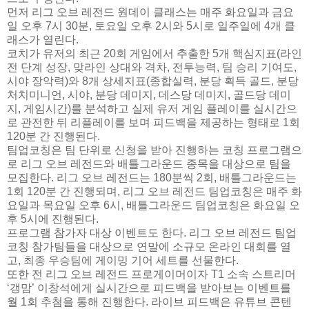
먼저 리그 오브 레전드 원데이 클래스는 매주 화요일과 금요
일 오후 7시 30분, 토요일 오후 2시와 5시로 일주일에 4개 클
래스가 열린다.
코치가 유저의 최근 20회 게임에서 추출한 5개 핵심지표(라인
전 단계 성장, 맞라인 상대와 격차, 전투능력, 팀 승리 기여도,
시야 장악력)와 8개 상세지표(종합실력, 분당 획득 골드, 분당
처치미니언, 시야, 분당 데미지, 데스당 데미지, 골드당 데미
지, 게임시간)를 분석하고 실제 유저 게임 플레이를 실시간으
로 관전한 뒤 리플레이를 보며 피드백을 제공하는 형태로 1회
120분 간 진행된다.
팀업코칭은 팀 단위로 신청을 받아 진행하는 코칭 프로그램으
로 리그 오브 레전드와 배틀그라운드 종목을 대상으로 팀을
모집한다. 리그 오브 레전드는 180분씩 2회, 배틀그라운드는
1회 120분 간 진행되며, 리그 오브 레전드 팀업코칭은 매주 화
요일과 목요일 오후 6시, 배틀그라운드 팀업코칭은 화요일 오
후 5시에 진행된다.
프로그램 참가자 대상 이벤트도 한다. 리그 오브 레전드 팀업
코칭 참가팀들을 대상으로 연말에 소규모 온라인 대회를 열
고, 최종 우승팀에 게이밍 기어 세트를 선물한다.
또한 전 리그 오브 레전드 프로게이머이자 T1 소속 스트리머
‘갱맘’ 이창석에게 실시간으로 피드백을 받아보는 이벤트를
월 1회 추첨을 통해 진행한다. 라이브 피드백은 유튜브 콘텐