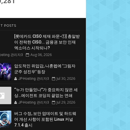
0,281
T POSTS
[롯데카드 CISO 제재 파문-①] 총알받
이 전락한 CISO... 금융권 보안 인재
엑소더스 시작되나?
Aug 06, 2026
Hosting 관리자3
압도적인 위압감, 나혼렙에 '그림자
군주 성진우' 등장
Jul 30, 2026
JP-Hosting 관리자3
“누가 만들었나”가 중요하지 않은 세
상…에이전트 코딩의 끝없는 연쇄
Jul 29, 2026
JP-Hosting 관리자3
버그 수정, 보안 업데이트 및 하드웨
어 개선 사항이 포함된 Linux 커널
7.1.4 출시