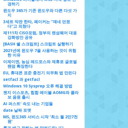
경하기
윈도우 365가 기존 윈도우와 다른 다섯 가
지
3세트 막판 한타, 페이커는 “쟤네 던졌
다”고 외쳤다
제111차 CISO포럼, 정부의 랜섬웨어 대응
강화방안 공유
[BASH 쉘 스크립트] 스크립트 실행하기
2021년에 윈도우 7을 사용하는 것이 위험
한 이유
이제이엔, 농심 레드포스와 제휴로 글로벌
팬덤 확장한다
EU, 휴대폰 표준 충전기 의무화 법 만든다
setfacl 과 getfacl
Windows 10 Sysprep 오류 해결 방법
젠지 이스포츠, 힙합 레이블 AOMG와 콜라
보 음원 출시
AI 퍼스트' 속도 내는 기업들
date 날짜 포맷
MS, 윈도365 서비스 시작 '최소 월 2만7천
원'
롤과 배그 잘하는 법 알려드립니다