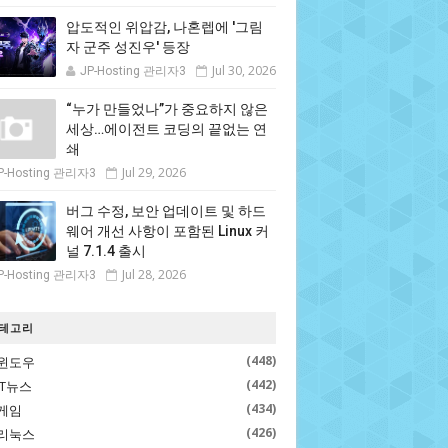
압도적인 위압감, 나혼렙에 '그림
자 군주 성진우' 등장
Jul 30, 2026
JP-Hosting 관리자3
“누가 만들었나”가 중요하지 않은
세상…에이전트 코딩의 끝없는 연
쇄
Jul 29, 2026
P-Hosting 관리자3
버그 수정, 보안 업데이트 및 하드
웨어 개선 사항이 포함된 Linux 커
널 7.1.4 출시
Jul 28, 2026
P-Hosting 관리자3
테고리
(448)
윈도우
(442)
IT뉴스
(434)
게임
(426)
리눅스