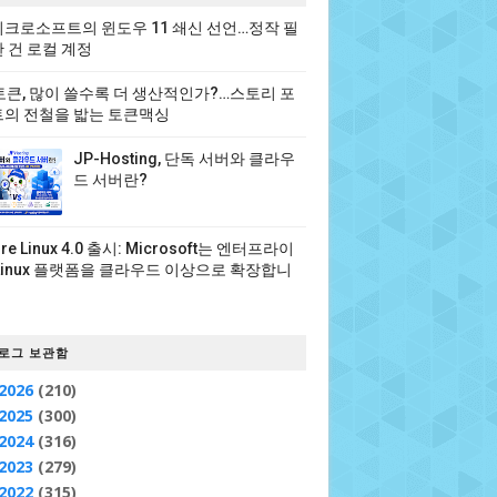
크로소프트의 윈도우 11 쇄신 선언…정작 필
 건 로컬 계정
 토큰, 많이 쓸수록 더 생산적인가?…스토리 포
의 전철을 밟는 토큰맥싱
JP-Hosting, 단독 서버와 클라우
드 서버란?
ure Linux 4.0 출시: Microsoft는 엔터프라이
Linux 플랫폼을 클라우드 이상으로 확장합니
로그 보관함
2026
(210)
2025
(300)
2024
(316)
2023
(279)
2022
(315)