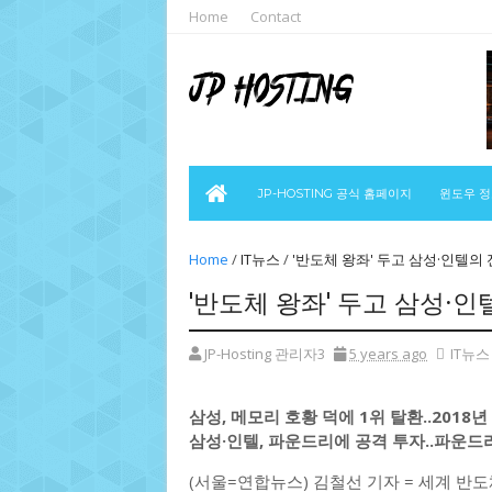
Home
Contact
JP-HOSTING 공식 홈페이지
윈도우 
Home
/
IT뉴스
/
'반도체 왕좌' 두고 삼성·인텔의 
'반도체 왕좌' 두고 삼성·인
JP-Hosting 관리자3
5 years ago
IT뉴스
삼성, 메모리 호황 덕에 1위 탈환..2018
삼성·인텔, 파운드리에 공격 투자..파운드
(서울=연합뉴스) 김철선 기자 = 세계 반