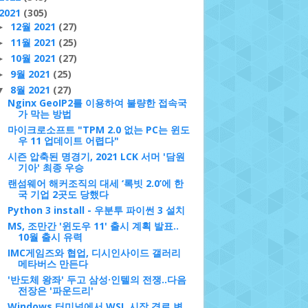
2021
(305)
12월 2021
(27)
►
11월 2021
(25)
►
10월 2021
(27)
►
9월 2021
(25)
►
8월 2021
(27)
▼
Nginx GeoIP2를 이용하여 불량한 접속국
가 막는 방법
마이크로소프트 "TPM 2.0 없는 PC는 윈도
우 11 업데이트 어렵다"
시즌 압축된 명경기, 2021 LCK 서머 '담원
기아' 최종 우승
랜섬웨어 해커조직의 대세 ‘록빗 2.0’에 한
국 기업 2곳도 당했다
Python 3 install - 우분투 파이썬 3 설치
MS, 조만간 '윈도우 11' 출시 계획 발표..
10월 출시 유력
IMC게임즈와 협업, 디시인사이드 갤러리
메타버스 만든다
'반도체 왕좌' 두고 삼성·인텔의 전쟁..다음
전장은 '파운드리'
Windows 터미널에서 WSL 시작 경로 변