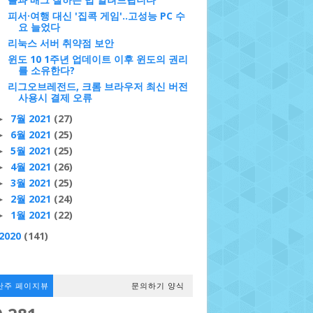
피서·여행 대신 '집콕 게임'..고성능 PC 수
요 늘었다
리눅스 서버 취약점 보안
윈도 10 1주년 업데이트 이후 윈도의 권리
를 소유한다?
리그오브레전드, 크롬 브라우저 최신 버전
사용시 결제 오류
7월 2021
(27)
►
6월 2021
(25)
►
5월 2021
(25)
►
4월 2021
(26)
►
3월 2021
(25)
►
2월 2021
(24)
►
1월 2021
(22)
►
2020
(141)
난주 페이지뷰
문의하기 양식