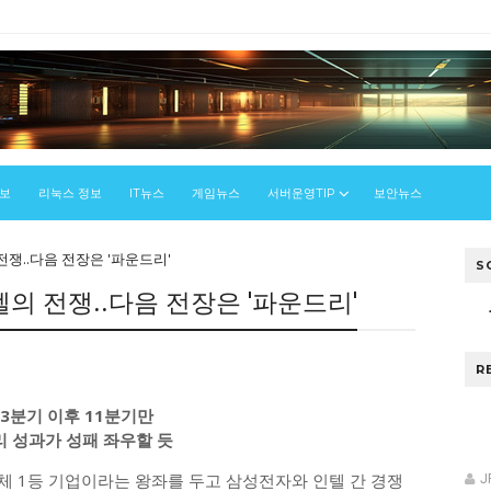
정보
리눅스 정보
IT뉴스
게임뉴스
서버운영TIP
보안뉴스
전쟁..다음 전장은 '파운드리'
S
텔의 전쟁..다음 전장은 '파운드리'
R
년 3분기 이후 11분기만
리 성과가 성패 좌우할 듯
도체 1등 기업이라는 왕좌를 두고 삼성전자와 인텔 간 경쟁
J