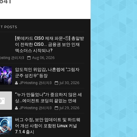
,641
T POSTS
[롯데카드 CISO 제재 파문-①] 총알받
이 전락한 CISO... 금융권 보안 인재
엑소더스 시작되나?
Aug 06, 2026
Hosting 관리자3
압도적인 위압감, 나혼렙에 '그림자
군주 성진우' 등장
Jul 30, 2026
JP-Hosting 관리자3
“누가 만들었나”가 중요하지 않은 세
상…에이전트 코딩의 끝없는 연쇄
Jul 29, 2026
JP-Hosting 관리자3
버그 수정, 보안 업데이트 및 하드웨
어 개선 사항이 포함된 Linux 커널
7.1.4 출시