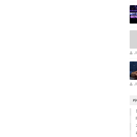
J
J
카