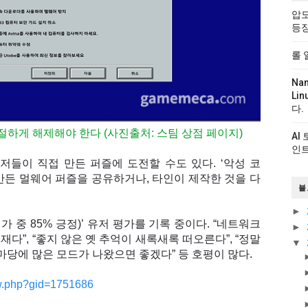
압도
등
롤 
Na
Li
다.
절하게 해제해야 한다 (사진출처: 스팀 상점 페이지)
AI
인트
저들이 직접 만든 퍼즐에 도전할 수도 있다. ‘악성 코
만든 멀웨어 퍼즐을 공유하거나, 타인이 제작한 것을 다
블
►
가 중 85% 긍정)’ 유저 평가를 기록 중이다. “네트워크
►
다”, “좋지 않은 옛 추억이 새록새록 떠오른다”, “정말
▼
마당에 많은 모드가 나왔으면 좋겠다” 등 호평이 많다.
w.php?gid=1751686