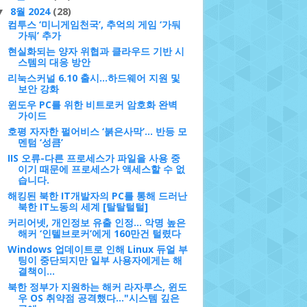
8월 2024
(28)
▼
컴투스 ‘미니게임천국’, 추억의 게임 ‘가둬
가둬’ 추가
현실화되는 양자 위협과 클라우드 기반 시
스템의 대응 방안
리눅스커널 6.10 출시...하드웨어 지원 및
보안 강화
윈도우 PC를 위한 비트로커 암호화 완벽
가이드
호평 자자한 펄어비스 ‘붉은사막’… 반등 모
멘텀 ‘성큼’
IIS 오류-다른 프로세스가 파일을 사용 중
이기 때문에 프로세스가 액세스할 수 없
습니다.
해킹된 북한 IT개발자의 PC를 통해 드러난
북한 IT노동의 세계 [탈탈털털]
커리어넷, 개인정보 유출 인정... 악명 높은
해커 ‘인텔브로커’에게 160만건 털렸다
Windows 업데이트로 인해 Linux 듀얼 부
팅이 중단되지만 일부 사용자에게는 해
결책이...
북한 정부가 지원하는 해커 라자루스, 윈도
우 OS 취약점 공격했다..."시스템 깊은