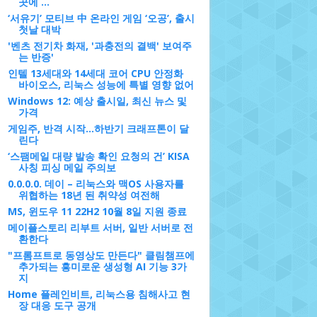
곳에 ...
‘서유기’ 모티브 中 온라인 게임 ‘오공’, 출시
첫날 대박
'벤츠 전기차 화재, '과충전의 결백' 보여주
는 반증'
인텔 13세대와 14세대 코어 CPU 안정화
바이오스, 리눅스 성능에 특별 영향 없어
Windows 12: 예상 출시일, 최신 뉴스 및
가격
게임주, 반격 시작...하반기 크래프톤이 달
린다
‘스팸메일 대량 발송 확인 요청의 건’ KISA
사칭 피싱 메일 주의보
0.0.0.0. 데이 – 리눅스와 맥OS 사용자를
위협하는 18년 된 취약성 여전해
MS, 윈도우 11 22H2 10월 8일 지원 종료
메이플스토리 리부트 서버, 일반 서버로 전
환한다
"프롬프트로 동영상도 만든다" 클림챔프에
추가되는 흥미로운 생성형 AI 기능 3가
지
Home 플레인비트, 리눅스용 침해사고 현
장 대응 도구 공개