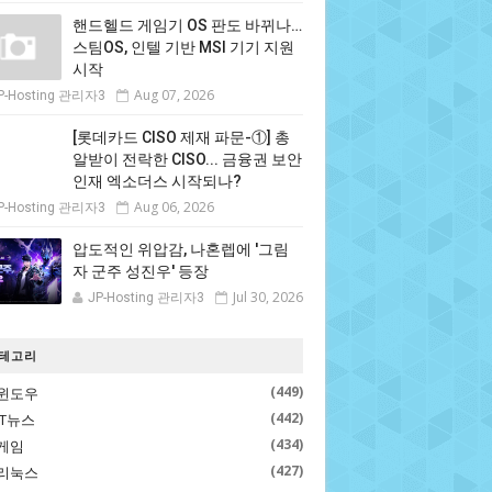
핸드헬드 게임기 OS 판도 바뀌나…
스팀OS, 인텔 기반 MSI 기기 지원
시작
Aug 07, 2026
P-Hosting 관리자3
[롯데카드 CISO 제재 파문-①] 총
알받이 전락한 CISO... 금융권 보안
인재 엑소더스 시작되나?
Aug 06, 2026
P-Hosting 관리자3
압도적인 위압감, 나혼렙에 '그림
자 군주 성진우' 등장
Jul 30, 2026
JP-Hosting 관리자3
테고리
(449)
윈도우
(442)
IT뉴스
(434)
게임
(427)
리눅스