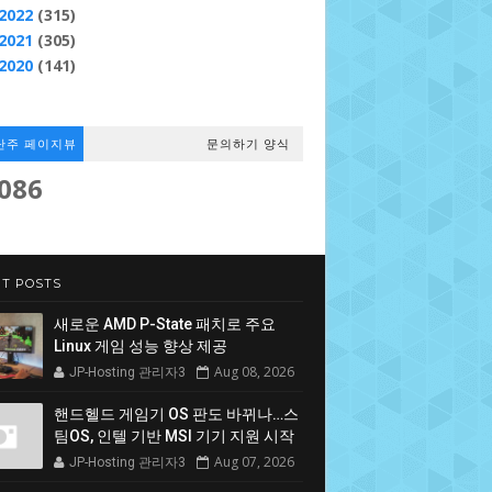
2022
(315)
2021
(305)
2020
(141)
난주 페이지뷰
문의하기 양식
,086
T POSTS
새로운 AMD P-State 패치로 주요
Linux 게임 성능 향상 제공
Aug 08, 2026
JP-Hosting 관리자3
핸드헬드 게임기 OS 판도 바뀌나…스
팀OS, 인텔 기반 MSI 기기 지원 시작
Aug 07, 2026
JP-Hosting 관리자3