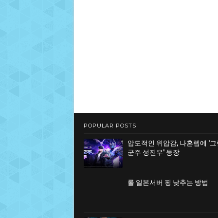
POPULAR POSTS
압도적인 위압감, 나혼렙에 '
군주 성진우' 등장
롤 일본서버 핑 낮추는 방법