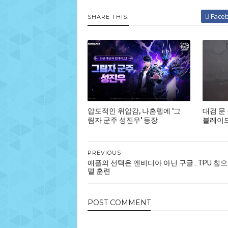
Face
SHARE THIS:
압도적인 위압감, 나혼렙에 '그
대검 문
림자 군주 성진우' 등장
블레이드,
PREVIOUS
애플의 선택은 엔비디아 아닌 구글…TPU 칩으로
델 훈련
POST
COMMENT