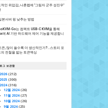
적인 위압감, 나혼렙에 '그림자 군주 성진우'
장
일본서버 핑 낮추는 방법
noKVM-Go는 컴팩트 USB-C KVM을 통해
nux에 AI 기반 하드웨어 제어 기능을 제공합니
 토큰, 많이 쓸수록 더 생산적인가?…스토리 포
의 전철을 밟는 토큰맥싱
로그 보관함
2026
(212)
2025
(300)
2024
(316)
12월 2024
(26)
►
11월 2024
(27)
►
10월 2024
(26)
►
9월 2024
(25)
►