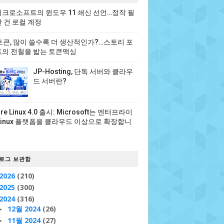
크로소프트의 윈도우 11 쇄신 선언…정작 필
 건 로컬 계정
 토큰, 많이 쓸수록 더 생산적인가?…스토리 포
의 전철을 밟는 토큰맥싱
JP-Hosting, 단독 서버와 클라우
드 서버란?
ure Linux 4.0 출시: Microsoft는 엔터프라이
Linux 플랫폼을 클라우드 이상으로 확장합니
로그 보관함
2026
(210)
2025
(300)
2024
(316)
12월 2024
(26)
►
11월 2024
(27)
►