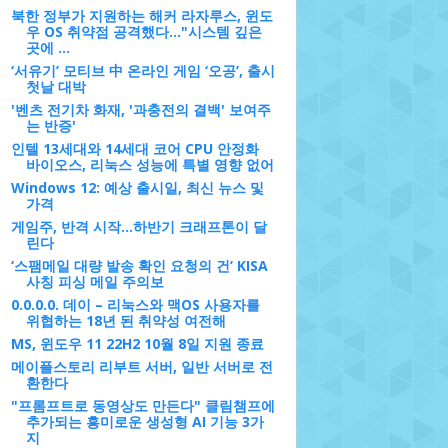
북한 정부가 지원하는 해커 라자루스, 윈도
우 OS 취약점 공격했다..."시스템 깊은
곳에 ...
‘서유기’ 모티브 中 온라인 게임 ‘오공’, 출시
첫날 대박
'벤츠 전기차 화재, '과충전의 결백' 보여주
는 반증'
인텔 13세대와 14세대 코어 CPU 안정화
바이오스, 리눅스 성능에 특별 영향 없어
Windows 12: 예상 출시일, 최신 뉴스 및
가격
게임주, 반격 시작...하반기 크래프톤이 달
린다
‘스팸메일 대량 발송 확인 요청의 건’ KISA
사칭 피싱 메일 주의보
0.0.0.0. 데이 – 리눅스와 맥OS 사용자를
위협하는 18년 된 취약성 여전해
MS, 윈도우 11 22H2 10월 8일 지원 종료
메이플스토리 리부트 서버, 일반 서버로 전
환한다
"프롬프트로 동영상도 만든다" 클림챔프에
추가되는 흥미로운 생성형 AI 기능 3가
지