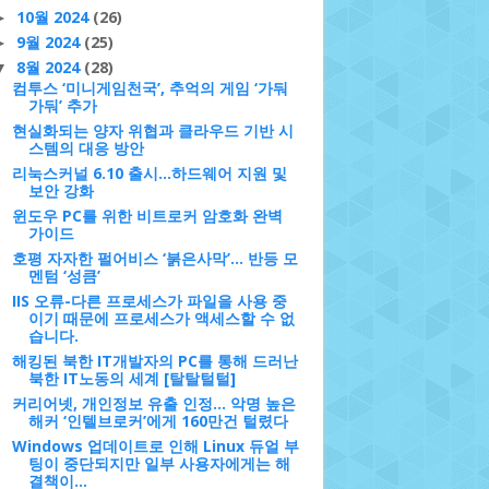
10월 2024
(26)
►
9월 2024
(25)
►
8월 2024
(28)
▼
컴투스 ‘미니게임천국’, 추억의 게임 ‘가둬
가둬’ 추가
현실화되는 양자 위협과 클라우드 기반 시
스템의 대응 방안
리눅스커널 6.10 출시...하드웨어 지원 및
보안 강화
윈도우 PC를 위한 비트로커 암호화 완벽
가이드
호평 자자한 펄어비스 ‘붉은사막’… 반등 모
멘텀 ‘성큼’
IIS 오류-다른 프로세스가 파일을 사용 중
이기 때문에 프로세스가 액세스할 수 없
습니다.
해킹된 북한 IT개발자의 PC를 통해 드러난
북한 IT노동의 세계 [탈탈털털]
커리어넷, 개인정보 유출 인정... 악명 높은
해커 ‘인텔브로커’에게 160만건 털렸다
Windows 업데이트로 인해 Linux 듀얼 부
팅이 중단되지만 일부 사용자에게는 해
결책이...