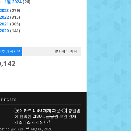
1월 2024
(26)
►
2023
(279)
2022
(315)
2021
(305)
2020
(141)
난주 페이지뷰
문의하기 양식
0,142
T POSTS
[롯데카드 CISO 제재 파문-①] 총알받
이 전락한 CISO... 금융권 보안 인재
엑소더스 시작되나?
Aug 06, 2026
Hosting 관리자3