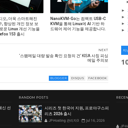
►
►
비디오, 더욱 스마트해진
NanoKVM-Go는 컴팩트 USB-C
►
구, 향상된 개인 정보 보
KVM을 통해 Linux에 AI 기반 하
로운 Linux 개선 기능을
드웨어 제어 기능을 제공합니다.
►
efox 153 출시
NEXT
지
‘스팸메일 대량 발송 확인 요청의 건’ KISA 사칭 피싱
1
메일 주의보
BLOGGER
DISQUS
FACEBOOK
RANDOM POSTS
RECEN
쇄신 선
시리즈 첫 한국어 지원, 프로야구스피
리츠 2026 출시
Jul 16, 2026
JP-Hosting 관리자3
JP-