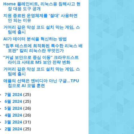
Home 플레인비트, 리눅스용 침해사고 현
장 대응 도구 공개
지원 종료된 운영체제를 '절대' 사용하면
안 되는 이유
거머리 같은 악성 코드 설치 막는 게임, 스
팀에 출시
AI가 데이터 분석을 혁신하는 방법
"침투 테스트에 최적화된 특수한 리눅스 배
포판" 칼리 리눅스란 무엇인가
“커널 보안으로 중심 이동” 크라우드스트
라이크 사태로 MS 보안 전략 변화
거머리 같은 악성 코드 설치 막는 게임, 스
팀에 출시
애플의 선택은 엔비디아 아닌 구글…TPU
칩으로 AI 모델 훈련
7월 2024
(25)
►
6월 2024
(25)
►
5월 2024
(26)
►
4월 2024
(26)
►
3월 2024
(31)
►
2월 2024
(25)
►