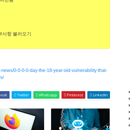
 세부사항 불러오기
e-news/0-0-0-0-day-the-18-year-old-vulnerability-that-
s/
book
Twitter
Whatsapp
Pinterest
Linkedin