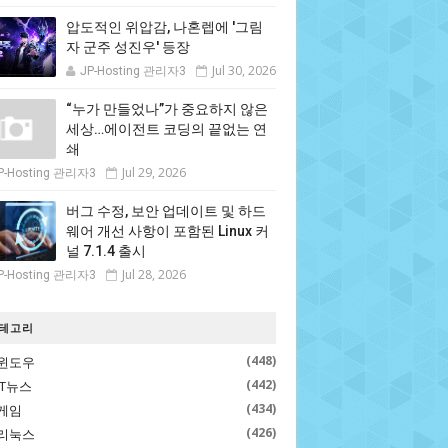
압도적인 위압감, 나혼렙에 '그림
자 군주 성진우' 등장
Jul 30, 2026
JP-Hosting 관리자3
“누가 만들었나”가 중요하지 않은
세상…에이전트 코딩의 끝없는 연
쇄
Jul 29, 2026
P-Hosting 관리자3
버그 수정, 보안 업데이트 및 하드
웨어 개선 사항이 포함된 Linux 커
널 7.1.4 출시
Jul 28, 2026
P-Hosting 관리자3
테고리
(448)
윈도우
(442)
IT뉴스
(434)
게임
(426)
리눅스