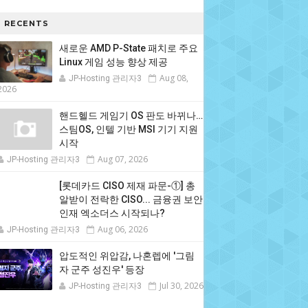
RECENTS
새로운 AMD P-State 패치로 주요
Linux 게임 성능 향상 제공
Aug 08,
JP-Hosting 관리자3
2026
핸드헬드 게임기 OS 판도 바뀌나…
스팀OS, 인텔 기반 MSI 기기 지원
시작
Aug 07, 2026
JP-Hosting 관리자3
[롯데카드 CISO 제재 파문-①] 총
알받이 전락한 CISO... 금융권 보안
인재 엑소더스 시작되나?
Aug 06, 2026
JP-Hosting 관리자3
압도적인 위압감, 나혼렙에 '그림
자 군주 성진우' 등장
Jul 30, 2026
JP-Hosting 관리자3