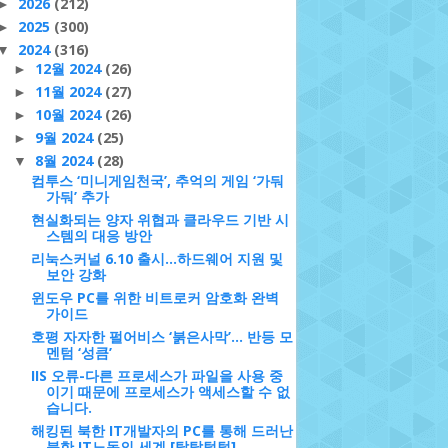
2026
(212)
►
2025
(300)
►
2024
(316)
▼
12월 2024
(26)
►
11월 2024
(27)
►
10월 2024
(26)
►
9월 2024
(25)
►
8월 2024
(28)
▼
컴투스 ‘미니게임천국’, 추억의 게임 ‘가둬
가둬’ 추가
현실화되는 양자 위협과 클라우드 기반 시
스템의 대응 방안
리눅스커널 6.10 출시...하드웨어 지원 및
보안 강화
윈도우 PC를 위한 비트로커 암호화 완벽
가이드
호평 자자한 펄어비스 ‘붉은사막’… 반등 모
멘텀 ‘성큼’
IIS 오류-다른 프로세스가 파일을 사용 중
이기 때문에 프로세스가 액세스할 수 없
습니다.
해킹된 북한 IT개발자의 PC를 통해 드러난
북한 IT노동의 세계 [탈탈털털]