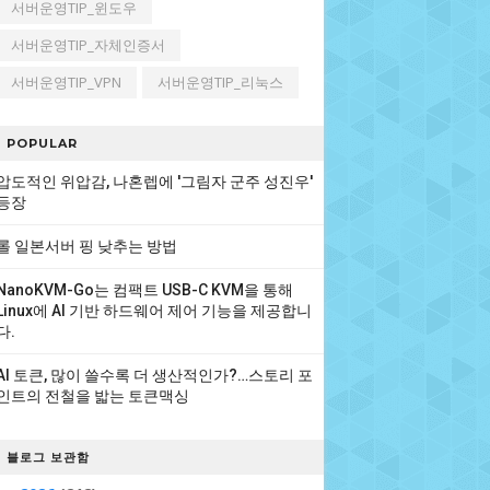
서버운영TIP_윈도우
서버운영TIP_자체인증서
서버운영TIP_VPN
서버운영TIP_리눅스
POPULAR
압도적인 위압감, 나혼렙에 '그림자 군주 성진우'
등장
롤 일본서버 핑 낮추는 방법
NanoKVM-Go는 컴팩트 USB-C KVM을 통해
Linux에 AI 기반 하드웨어 제어 기능을 제공합니
다.
AI 토큰, 많이 쓸수록 더 생산적인가?…스토리 포
인트의 전철을 밟는 토큰맥싱
블로그 보관함