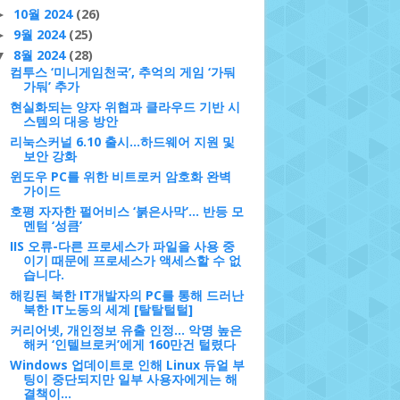
10월 2024
(26)
►
9월 2024
(25)
►
8월 2024
(28)
▼
컴투스 ‘미니게임천국’, 추억의 게임 ‘가둬
가둬’ 추가
현실화되는 양자 위협과 클라우드 기반 시
스템의 대응 방안
리눅스커널 6.10 출시...하드웨어 지원 및
보안 강화
윈도우 PC를 위한 비트로커 암호화 완벽
가이드
호평 자자한 펄어비스 ‘붉은사막’… 반등 모
멘텀 ‘성큼’
IIS 오류-다른 프로세스가 파일을 사용 중
이기 때문에 프로세스가 액세스할 수 없
습니다.
해킹된 북한 IT개발자의 PC를 통해 드러난
북한 IT노동의 세계 [탈탈털털]
커리어넷, 개인정보 유출 인정... 악명 높은
해커 ‘인텔브로커’에게 160만건 털렸다
Windows 업데이트로 인해 Linux 듀얼 부
팅이 중단되지만 일부 사용자에게는 해
결책이...