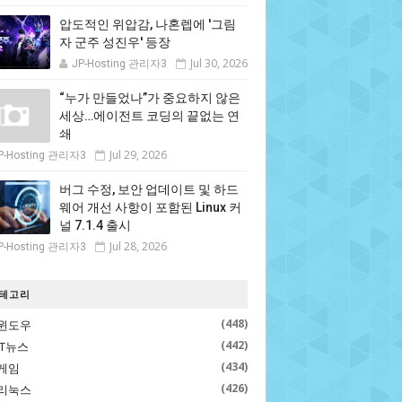
압도적인 위압감, 나혼렙에 '그림
자 군주 성진우' 등장
Jul 30, 2026
JP-Hosting 관리자3
“누가 만들었나”가 중요하지 않은
세상…에이전트 코딩의 끝없는 연
쇄
Jul 29, 2026
P-Hosting 관리자3
버그 수정, 보안 업데이트 및 하드
웨어 개선 사항이 포함된 Linux 커
널 7.1.4 출시
Jul 28, 2026
P-Hosting 관리자3
테고리
(448)
윈도우
(442)
IT뉴스
(434)
게임
(426)
리눅스