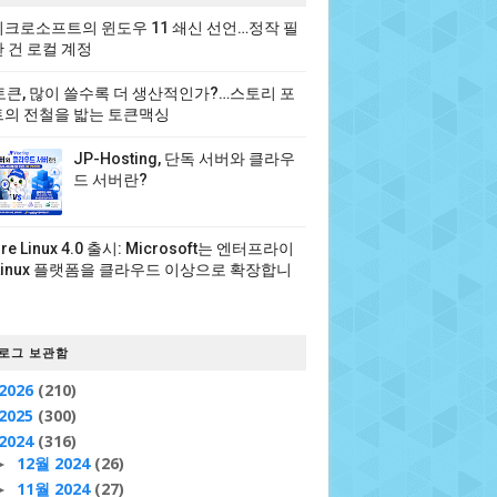
크로소프트의 윈도우 11 쇄신 선언…정작 필
 건 로컬 계정
 토큰, 많이 쓸수록 더 생산적인가?…스토리 포
의 전철을 밟는 토큰맥싱
JP-Hosting, 단독 서버와 클라우
드 서버란?
ure Linux 4.0 출시: Microsoft는 엔터프라이
Linux 플랫폼을 클라우드 이상으로 확장합니
로그 보관함
2026
(210)
2025
(300)
2024
(316)
12월 2024
(26)
►
11월 2024
(27)
►