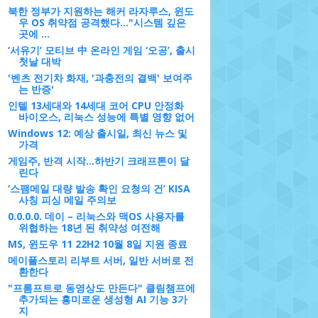
북한 정부가 지원하는 해커 라자루스, 윈도
우 OS 취약점 공격했다..."시스템 깊은
곳에 ...
‘서유기’ 모티브 中 온라인 게임 ‘오공’, 출시
첫날 대박
'벤츠 전기차 화재, '과충전의 결백' 보여주
는 반증'
인텔 13세대와 14세대 코어 CPU 안정화
바이오스, 리눅스 성능에 특별 영향 없어
Windows 12: 예상 출시일, 최신 뉴스 및
가격
게임주, 반격 시작...하반기 크래프톤이 달
린다
‘스팸메일 대량 발송 확인 요청의 건’ KISA
사칭 피싱 메일 주의보
0.0.0.0. 데이 – 리눅스와 맥OS 사용자를
위협하는 18년 된 취약성 여전해
MS, 윈도우 11 22H2 10월 8일 지원 종료
메이플스토리 리부트 서버, 일반 서버로 전
환한다
"프롬프트로 동영상도 만든다" 클림챔프에
추가되는 흥미로운 생성형 AI 기능 3가
지