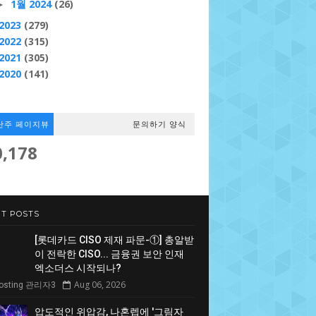
1월 2024
(26)
►
2023
(279)
2022
(315)
2021
(305)
2020
(141)
난주 페이지뷰
문의하기 양식
0,178
T POSTS
[롯데카드 CISO 제재 파문-①] 총알받
이 전락한 CISO... 금융권 보안 인재
엑소더스 시작되나?
Aug 06, 2026
Hosting 관리자3
압도적인 위압감, 나혼렙에 '그림자