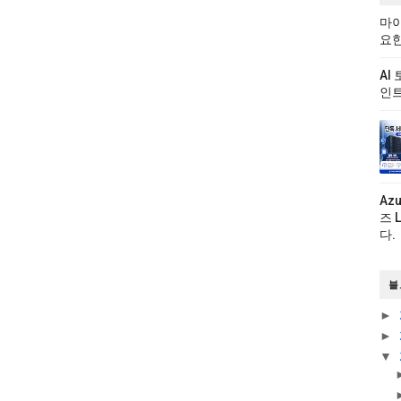
마이
요한
AI
인트
Az
즈 
다.
블
►
►
▼