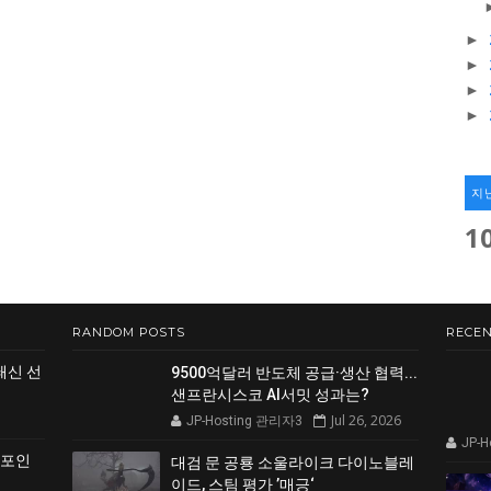
►
►
►
►
지
1
RANDOM POSTS
RECEN
쇄신 선
9500억달러 반도체 공급·생산 협력...
샌프란시스코 AI서밋 성과는?
Jul 26, 2026
JP-Hosting 관리자3
JP-
 포인
대검 문 공룡 소울라이크 다이노블레
이드, 스팀 평가 ’매긍‘