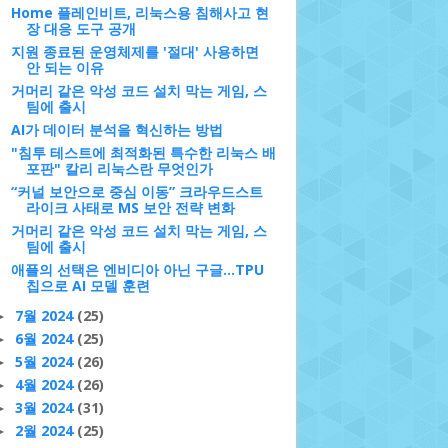
Home 플레인비트, 리눅스용 침해사고 현
장 대응 도구 공개
지원 종료된 운영체제를 '절대' 사용하면
안 되는 이유
거머리 같은 악성 코드 설치 막는 게임, 스
팀에 출시
AI가 데이터 분석을 혁신하는 방법
"침투 테스트에 최적화된 특수한 리눅스 배
포판" 칼리 리눅스란 무엇인가
“커널 보안으로 중심 이동” 크라우드스트
라이크 사태로 MS 보안 전략 변화
거머리 같은 악성 코드 설치 막는 게임, 스
팀에 출시
애플의 선택은 엔비디아 아닌 구글…TPU
칩으로 AI 모델 훈련
7월 2024
(25)
►
6월 2024
(25)
►
5월 2024
(26)
►
4월 2024
(26)
►
3월 2024
(31)
►
2월 2024
(25)
►