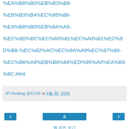
%EA%B8%B0%EB%B3%B8-
%EB%B3%B4%EC%95%88-
%EA%B8%B0%EB%8A%A5-
%EC%9D%BC%EC%83%81%EC%A0%81%EC%9
D%B8-%EC%82%AC%EC%9A%A9%EC%97%90-
%EC%B6%A9%EB%B6%84%ED%95%A0%EA%B9
%8C.html
JP-Hosting 관리자5
at
4월 30, 2025
‹
›
홈
웹 버전 보기