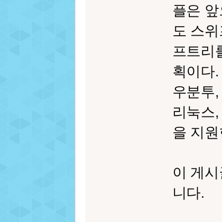
플은 앞
도 스위
프트리를
획이다.
우분투,
리눅스,
을 지원
이 게시
니다.