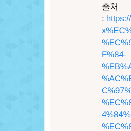
출처
:
https:
x%EC%
%EC%
F%84-
%EB%A
%AC%
C%97%
%EC%
4%84%
%EC%