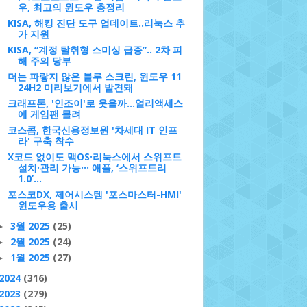
우, 최고의 윈도우 총정리
KISA, 해킹 진단 도구 업데이트..리눅스 추
가 지원
KISA, “계정 탈취형 스미싱 급증”.. 2차 피
해 주의 당부
더는 파랗지 않은 블루 스크린, 윈도우 11
24H2 미리보기에서 발견돼
크래프톤, '인조이'로 웃을까...얼리액세스
에 게임팬 몰려
코스콤, 한국신용정보원 '차세대 IT 인프
라' 구축 착수
X코드 없이도 맥OS·리눅스에서 스위프트
설치·관리 가능··· 애플, ‘스위프트리
1.0’...
포스코DX, 제어시스템 '포스마스터-HMI'
윈도우용 출시
3월 2025
(25)
►
2월 2025
(24)
►
1월 2025
(27)
►
2024
(316)
2023
(279)