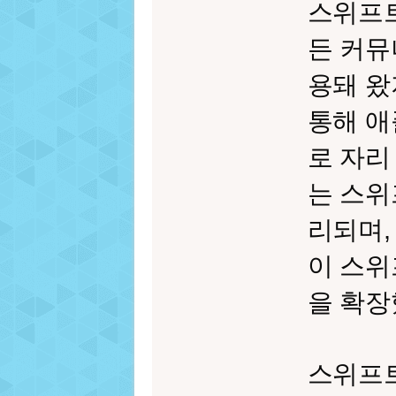
스위프
든 커뮤
용돼 왔
통해 애
로 자리
는 스위
리되며,
이 스위
을 확장
스위프