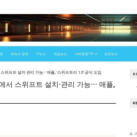
정보
리눅스 정보
IT뉴스
게임뉴스
서버운영TIP
보안뉴스
위프트 설치·관리 가능··· 애플, ‘스위프트리 1.0’ 공식 도입
S
서 스위프트 설치·관리 가능··· 애플,
R
J