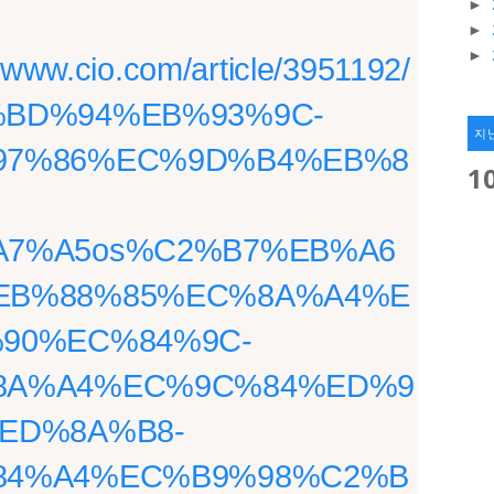
►
►
►
//www.cio.com/article/3951192/
BD%94%EB%93%9C-
지
97%86%EC%9D%B4%EB%8
1
7%A5os%C2%B7%EB%A6
EB%88%85%EC%8A%A4%E
90%EC%84%9C-
8A%A4%EC%9C%84%ED%9
ED%8A%B8-
84%A4%EC%B9%98%C2%B