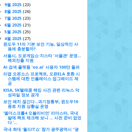
9월 2025
(23)
►
8월 2025
(26)
►
7월 2025
(23)
►
6월 2025
(21)
►
5월 2025
(25)
►
4월 2025
(27)
▼
윈도우 11의 기본 보안 기능, 일상적인 사
용에 충분할까?
서울시, 도쿄게임쇼·지스타 '서울관' 운영…
해외진출 지원
AI 검색 플랫폼 'oo.ai' 사용자 100만 돌파
리앱 오픈소스 프로젝트, 오픈ELA 호환 시
스템에 대한 인플레이스 업그레이드 제
공
KISA, SK텔레콤 해킹 사건 관련 리눅스 악
성파일 정보 공개
보안 패치 끊긴다...과기정통부, 윈도우10
종료 지원 상황실 운영
‘엘더스크롤4 오블리비언’ 리마스터, 국내
발매 팩트 체크해 보니 … 사전 준비 없었
다 ‘...
국내 최대 ‘월드IT쇼’ 참가 광주광역시 “광