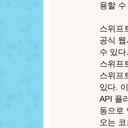
용할 수
스위프
공식 웹사
수 있다
스위프
스위프트
있다. 
API 플
동으로 
오는 코