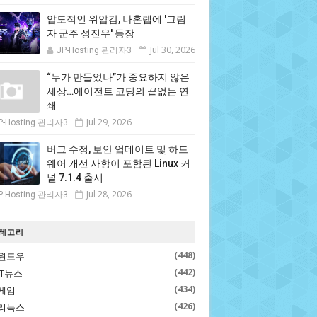
압도적인 위압감, 나혼렙에 '그림
자 군주 성진우' 등장
Jul 30, 2026
JP-Hosting 관리자3
“누가 만들었나”가 중요하지 않은
세상…에이전트 코딩의 끝없는 연
쇄
Jul 29, 2026
P-Hosting 관리자3
버그 수정, 보안 업데이트 및 하드
웨어 개선 사항이 포함된 Linux 커
널 7.1.4 출시
Jul 28, 2026
P-Hosting 관리자3
테고리
(448)
윈도우
(442)
IT뉴스
(434)
게임
(426)
리눅스