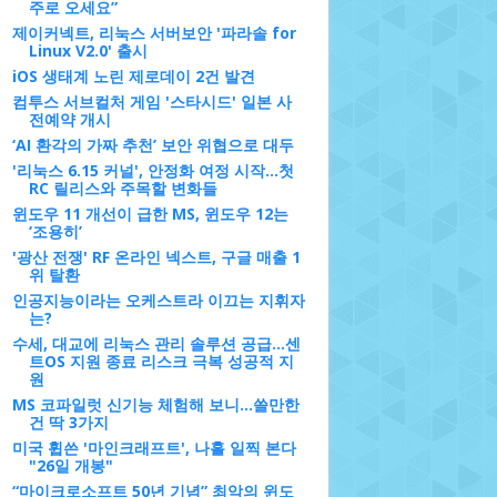
주로 오세요”
제이커넥트, 리눅스 서버보안 '파라솔 for
Linux V2.0' 출시
iOS 생태계 노린 제로데이 2건 발견
컴투스 서브컬처 게임 '스타시드' 일본 사
전예약 개시
‘AI 환각의 가짜 추천’ 보안 위협으로 대두
'리눅스 6.15 커널', 안정화 여정 시작…첫
RC 릴리스와 주목할 변화들
윈도우 11 개선이 급한 MS, 윈도우 12는
‘조용히’
'광산 전쟁' RF 온라인 넥스트, 구글 매출 1
위 탈환
인공지능이라는 오케스트라 이끄는 지휘자
는?
수세, 대교에 리눅스 관리 솔루션 공급…센
트OS 지원 종료 리스크 극복 성공적 지
원
MS 코파일럿 신기능 체험해 보니…쓸만한
건 딱 3가지
미국 휩쓴 '마인크래프트', 나흘 일찍 본다
"26일 개봉"
“마이크로소프트 50년 기념” 최악의 윈도