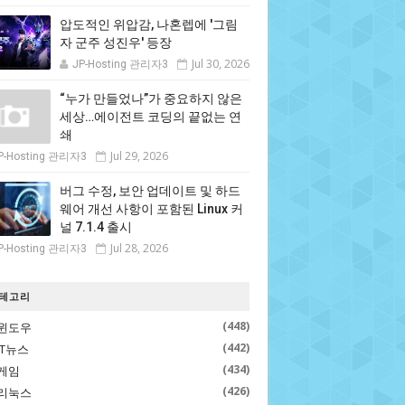
압도적인 위압감, 나혼렙에 '그림
자 군주 성진우' 등장
Jul 30, 2026
JP-Hosting 관리자3
“누가 만들었나”가 중요하지 않은
세상…에이전트 코딩의 끝없는 연
쇄
Jul 29, 2026
P-Hosting 관리자3
버그 수정, 보안 업데이트 및 하드
웨어 개선 사항이 포함된 Linux 커
널 7.1.4 출시
Jul 28, 2026
P-Hosting 관리자3
테고리
(448)
윈도우
(442)
IT뉴스
(434)
게임
(426)
리눅스