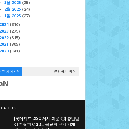
3월 2025
(25)
►
2월 2025
(24)
►
1월 2025
(27)
►
2024
(316)
2023
(279)
2022
(315)
2021
(305)
2020
(141)
난주 페이지뷰
문의하기 양식
aN
T POSTS
[롯데카드 CISO 제재 파문-①] 총알받
이 전락한 CISO... 금융권 보안 인재