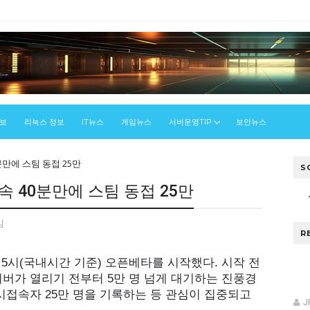
정보
리눅스 정보
IT뉴스
게임뉴스
서버운영TIP
보안뉴스
분만에 스팀 동접 25만
S
속 40분만에 스팀 동접 25만
임
R
후 5시(국내시간 기준) 오픈베타를 시작했다. 시작 전
버가 열리기 전부터 5만 명 넘게 대기하는 진풍경
시접속자 25만 명을 기록하는 등 관심이 집중되고
J