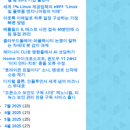
세계 1% Linux 제공업체의 eBPF “Linux
및 플랫폼 엔지니어링의 미래”
아웃룩 이메일로 하루 일정 구성하는 가장
빠른 방법
배틀필드 6, 테스트 사전 접속 40분만에 스
팀 동접 25만
클라우드플레어-퍼플렉시티 논쟁이 말하
는 차세대 봇 감지 과제
제미나이 CLI로 명령줄에서 AI 코딩하기
Home 마이크로소프트, 윈도우 11 24H2
'이지 안티-치트' 충돌 오류 수정
“호라이즌 표절이다” 소니, 텐센트 신작에
소송 제기
디지털 클론, 인플루언서 세계 넘어 비즈니
스 무대로
“오픈소스 보안도 구독 시대” 캐노니컬, 리
눅스 보안 관리 전용 구독 서비스 출시
7월 2025
(23)
►
6월 2025
(21)
►
5월 2025
(25)
►
4월 2025
(27)
►