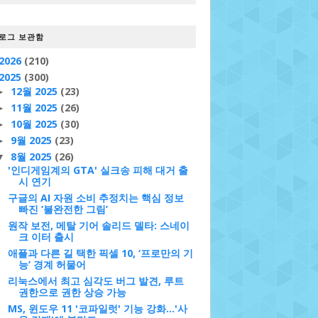
로그 보관함
2026
(210)
2025
(300)
12월 2025
(23)
►
11월 2025
(26)
►
10월 2025
(30)
►
9월 2025
(23)
►
8월 2025
(26)
▼
'인디게임계의 GTA' 실크송 피해 대거 출
시 연기
구글의 AI 자원 소비 추정치는 핵심 정보
빠진 ‘불완전한 그림’
원작 보전, 메탈 기어 솔리드 델타: 스네이
크 이터 출시
애플과 다른 길 택한 픽셀 10, ‘프로만의 기
능’ 경계 허물어
리눅스에서 최고 심각도 버그 발견, 루트
권한으로 권한 상승 가능
MS, 윈도우 11 '코파일럿' 기능 강화…'사