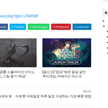
블
iew.php?gid=1764506
►
▼
book
Twitter
Whatsapp
Pinterest
Linkedin
 공룡 소울라이크 다이노
[숨신소] '압긍' 받은 밀실 살인
 스팀 평가 ’매긍‘
추리게임, 머메이드 마스크
NEXT
차세대 봇
아웃룩 이메일로 하루 일정 구성하는 가장 빠른 방법