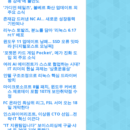
용 강제'에 불만도
'가디언 테일즈', 볼베르 화산 업데이트 외
주요 소식
존재감 드러낸 NC AI... 새로운 성장동력
기반되나
리누스 토발즈, 분노를 담아 ‘리눅스 6.17
rc1’ 배포
윈도우 11 업데이트 낭패… SSD 오류 잇따
라 [디지털포스트 모닝픽]
'포켓몬 카드 게임 Pocket', 메가 진화 도
입 외 주요 소식
여러 AI 에이전트가 스스로 협업하는 시대?
IT 리더의 현실 과제는 ‘상호운용성’
인텔 구조조정으로 리눅스 핵심 드라이버
방치
마이크로소프트 8월 패치, 윈도우 커버로
스 제로데이 포함 107개 보안취약점 수
정
FC 온라인 최상위 리그, FSL 서머 오는 18
일 개막한다
인스파이어리조트, 이상원 CTO 선임…전
략·IT 혁신 이끈다
“IT 지원팀입니다” 보이스피싱에 구글·샤
넬 등 20개 기업 뚫렸다