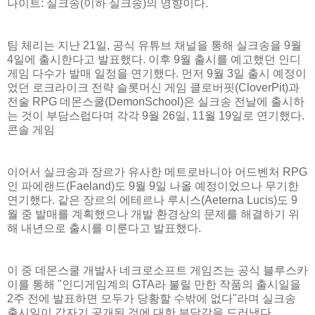
나이트: 실크송(이하 실크송)의 영향이다.
팀 체리는 지난 21일, 공식 유튜브 채널을 통해 실크송을 9월
4일에 출시한다고 발표했다. 이후 9월 출시를 예고했던 인디
게임 다수가 발매 일정을 연기했다. 먼저 9월 3일 출시 예정이
었던 로크라이크 전략 슬롯머신 게임 클로버핏(CloverPit)과
전술 RPG 데몬스쿨(DemonSchool)은 실크송 전날에 출시하
는 것이 부담스럽다며 각각 9월 26일, 11월 19일로 연기했다.
콘솔 게임
이어서 실크송과 장르가 유사한 메트로바니아 어드벤처 RPG
인 파에랜드(Faeland)도 9월 9일 나올 예정이었으나 무기한
연기했다. 같은 장르의 에테르나 루시스(Aeterna Lucis)도 9
월 중 발매를 계획했으나 개발 환경상의 문제를 해결하기 위
해 내년으로 출시를 미룬다고 발표했다.
이 중 데몬스쿨 개발사 네크로소프트 게임즈는 공식 블루스카
이를 통해 "인디게임계의 GTA라 불릴 만한 작품의 출시일을
2주 전에 발표하면 모두가 당황할 수밖에 없다"라며 실크송
출시일이 갑자기 공개된 것에 대한 부담감을 드러냈다.