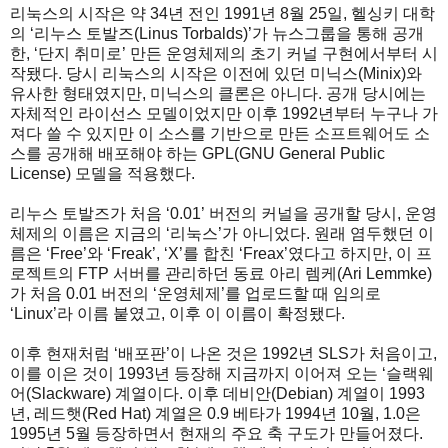
리눅스의 시작은 약 34년 전인 1991년 8월 25일, 헬싱키 대학
의 ‘리누스 토발즈(Linus Torbalds)’가 뉴스그룹을 통해 공개
한, ‘단지 취미로’ 만든 운영체제의 초기 커널 구현에서부터 시
작됐다. 당시 리눅스의 시작은 이전에 있던 미닉스(Minix)와
유사한 형태였지만, 미닉스의 클론은 아니다. 공개 당시에는
자체적인 라이선스 모델이었지만 이후 1992년부터 누구나 가
져다 쓸 수 있지만 이 소스를 기반으로 만든 소프트웨어도 소
스를 공개해 배포해야 하는 GPL(GNU General Public
License) 모델을 적용했다.
리누스 토발즈가 처음 ‘0.01’ 버전의 커널을 공개할 당시, 운영
체제의 이름은 지금의 ‘리눅스’가 아니었다. 원래 염두했던 이
름은 ‘Free’와 ‘Freak’, ‘X’를 합친 ‘Freax’였다고 하지만, 이 프
로젝트의 FTP 서버를 관리하던 동료 아리 렘케(Ari Lemmke)
가 처음 0.01 버전의 ‘운영체제’를 업로드할 때 임의로
‘Linux’라 이름 붙였고, 이후 이 이름이 확정됐다.
이후 현재처럼 ‘배포판’이 나온 것은 1992년 SLS가 처음이고,
이를 이은 것이 1993년 등장해 지금까지 이어져 오는 ‘슬랙웨
어(Slackware) 계열이다. 이후 데비안(Debian) 계열이 1993
년, 레드햇(Red Hat) 계열은 0.9 베타가 1994년 10월, 1.0은
1995년 5월 등장하면서 현재의 주요 축 구도가 만들어졌다.