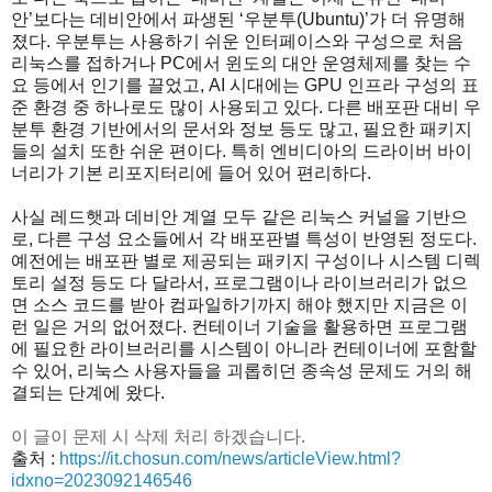
안’보다는 데비안에서 파생된 ‘우분투(Ubuntu)’가 더 유명해
졌다. 우분투는 사용하기 쉬운 인터페이스와 구성으로 처음
리눅스를 접하거나 PC에서 윈도의 대안 운영체제를 찾는 수
요 등에서 인기를 끌었고, AI 시대에는 GPU 인프라 구성의 표
준 환경 중 하나로도 많이 사용되고 있다. 다른 배포판 대비 우
분투 환경 기반에서의 문서와 정보 등도 많고, 필요한 패키지
들의 설치 또한 쉬운 편이다. 특히 엔비디아의 드라이버 바이
너리가 기본 리포지터리에 들어 있어 편리하다.
사실 레드햇과 데비안 계열 모두 같은 리눅스 커널을 기반으
로, 다른 구성 요소들에서 각 배포판별 특성이 반영된 정도다.
예전에는 배포판 별로 제공되는 패키지 구성이나 시스템 디렉
토리 설정 등도 다 달라서, 프로그램이나 라이브러리가 없으
면 소스 코드를 받아 컴파일하기까지 해야 했지만 지금은 이
런 일은 거의 없어졌다. 컨테이너 기술을 활용하면 프로그램
에 필요한 라이브러리를 시스템이 아니라 컨테이너에 포함할
수 있어, 리눅스 사용자들을 괴롭히던 종속성 문제도 거의 해
결되는 단계에 왔다.
이 글이 문제 시 삭제 처리 하겠습니다.
출처 :
https://it.chosun.com/news/articleView.html?
idxno=2023092146546