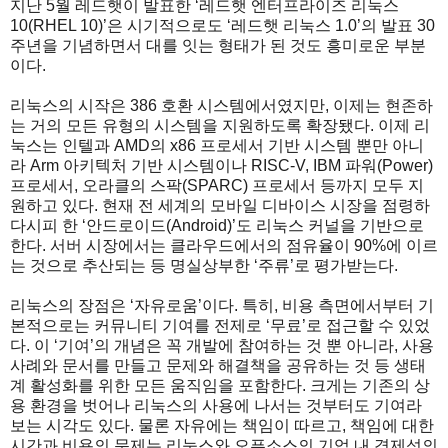
지난 5월 레드햇이 발표한 ‘레드햇 엔터프라이즈 리눅스
10(RHEL 10)’은 시기적으로도 ‘레드햇 리눅스 1.0’의 발표 30
주년을 기념하면서 대를 잇는 형태가 된 것도 흥미로운 부분
이다.
리눅스의 시작은 386 호환 시스템에서였지만, 이제는 현존하
는 거의 모든 유형의 시스템을 지원하도록 확장됐다. 이제 리
눅스는 인텔과 AMD의 x86 프로세서 기반 시스템 뿐만 아니
라 Arm 아키텍처 기반 시스템이나 RISC-V, IBM 파워(Power)
프로세서, 오라클의 스팍(SPARC) 프로세서 등까지 모두 지
원하고 있다. 현재 전 세계의 모바일 디바이스 시장을 점령하
다시피 한 ‘안드로이드(Android)’도 리눅스 커널을 기반으로
한다. 서버 시장에서는 클라우드에서의 점유율이 90%에 이르
는 것으로 추산되는 등 명실상부한 ‘주류’로 평가받는다.
리눅스의 장점은 ‘자유로움’이다. 특히, 비용 측면에서부터 기
본적으로는 커뮤니티 기여를 전제로 ‘무료’로 접근할 수 있었
다. 이 ‘기여’의 개념은 꼭 개발에 참여하는 것 뿐 아니라, 사용
사례와 문서를 만들고 문제와 해결책을 공유하는 것 등 생태
계 활성화를 위한 모든 움직임을 포함한다. 크게는 기존의 상
용 환경을 벗어나 리눅스의 사용에 나서는 것부터도 기여라
보는 시각도 있다. 물론 자유에는 책임이 따르고, 책임에 대한
시간과 비용의 문제는 리눅스와 오픈소스의 기업 내 경제성의