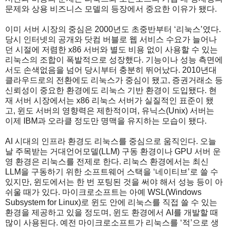
문제와 상용 비즈니스 모델의 등장에서 중요한 이유가 됐다.
이미 서버 시장의 중심은 2000년도 초중반부터 ‘리눅스’였다.
당시 인터넷의 공개와 닷컴 버블로 웹 서비스 수요가 늘어나
던 시절에 저렴한 x86 서버와 별도 비용 없이 사용할 수 있는
리눅스의 조합이 폭발적으로 성장했다. 기능이나 성능 측면에
서도 손색없음을 넘어 당시부터 충분히 뛰어났다. 2010년대
클라우드로의 전환에도 리눅스가 중심이 됐고, 증권거래소 등
신뢰성이 중요한 환경에도 리눅스 기반 환경이 도입됐다. 현
재 서버 시장에서는 x86 리눅스 서버가 실질적인 표준이 됐
고, 윈도 서버의 영향력은 제한적이며, 유닉스(Unix) 서버는
이제 IBM과 오라클 정도만 명맥을 유지하는 모습이 됐다.
AI 시대의 인프라 환경도 리눅스를 중심으로 움직인다. 오늘
날 주목받는 거대언어모델(LLM) 구동 환경이나 GPU 서버 운
영 환경은 리눅스를 전제로 한다. 리눅스 환경에서는 최신
LLM을 구동하기 위한 소프트웨어 스택을 ‘네이티브’로 쓸 수
있지만, 윈도에서는 한 번 포팅된 것을 써야 해서 성능 등이 아
쉬울 때가 있다. 마이크로소프트는 아예 WSL(Windows
Subsystem for Linux)로 윈도 안에 리눅스를 직접 쓸 수 있는
환경을 제공하고 있을 정도며, 윈도 환경에서 AI를 개발할 때
많이 사용된다. 예전 마이크로소프트가 리눅스를 ‘적’으로 생