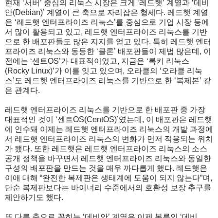
현재 ‘서버’ 중심의 리눅스 시장은 크게 ‘레드햇’ 계열과 ‘데비
안(Debian)’ 계열이 큰 축으로 자리잡은 형세다. 레드햇 계열
은 ‘레드햇 엔터프라이즈 리눅스’를 중심으로 기업 시장 등에
서 많이 활용되고 있고, 레드햇 엔터프라이즈 리눅스를 기반
으로 한 배포판들도 많은 지지를 얻고 있다. 특히 레드햇 엔터
프라이즈 리눅스와 동등한 ‘클론’ 배포판들이 제법 많은데, 이
전에는 ‘센트OS’가 대표적이었고, 지금은 ‘록키 리눅스
(Rocky Linux)’가 이를 잇고 있으며, 오라클의 ‘오라클 리눅
스’도 레드햇 엔터프라이즈 리눅스를 기반으로 한 ‘복제본’ 같
은 관계다.
레드햇 엔터프라이즈 리눅스를 기반으로 한 배포판 중 가장
대표적인 것이 ‘센트OS(CentOS)’였는데, 이 배포판은 레드햇
에 인수돼 이제는 레드햇 엔터프라이즈 리눅스의 개발 과정에
서 레드햇 엔터프라이즈 리눅스의 변화가 먼저 적용되는 위치
가 됐다. 또한 레드햇은 레드햇 엔터프라이즈 리눅스의 소스
공개 정책을 바꾸면서 레드햇 엔터프라이즈 리눅스와 동일한
구성의 배포판을 만드는 것을 매우 까다롭게 했다. 레드햇은
이애 대해 “완전한 복제판은 생태계에 도움이 되지 않는다”며,
단순 복제판보다는 바이너리 수준에서의 호환성 보장 추구를
제안하기도 했다.
또 다른 축으로 꼽히는 ‘데비안’ 계열은 이제 본류인 ‘데비