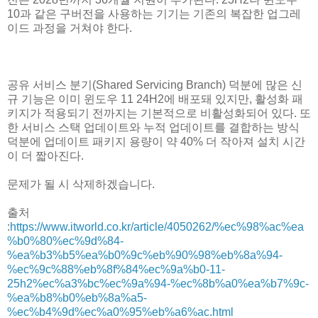
10과 같은 구버전을 사용하는 기기는 기존의 복잡한 업그레
이드 과정을 거쳐야 한다.
공유 서비스 분기(Shared Servicing Branch) 덕분에 많은 신
규 기능은 이미 윈도우 11 24H2에 배포돼 있지만, 활성화 패
키지가 적용되기 전까지는 기본적으로 비활성화되어 있다. 또
한 서비스 스택 업데이트와 누적 업데이트를 결합하는 방식
덕분에 업데이트 패키지 용량이 약 40% 더 작아져 설치 시간
이 더 짧아진다.
문제가 될 시 삭제하겠습니다.
출처
:
https://www.itworld.co.kr/article/4050262/%ec%98%ac%ea
%b0%80%ec%9d%84-
%ea%b3%b5%ea%b0%9c%eb%90%98%eb%8a%94-
%ec%9c%88%eb%8f%84%ec%9a%b0-11-
25h2%ec%a3%bc%ec%9a%94-%ec%8b%a0%ea%b7%9c-
%ea%b8%b0%eb%8a%a5-
%ec%b4%9d%ec%a0%95%eb%a6%ac.html