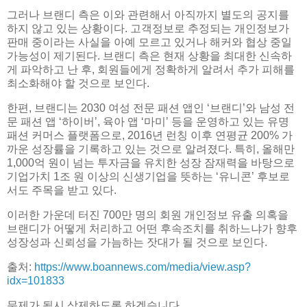
그러나 브랜디 측은 이와 관련해서 아직까지 별도의 공지를
하지 않고 있는 상황이다. 고객정보로 추정되는 개인정보가
판매 중이라는 사실을 아예 모르고 있거나 해커와 협상 중일
가능성이 제기된다. 브랜디 측은 현재 상황을 최대한 신속하
게 파악하고 난 후, 회원들에게 정확하게 알려서 추가 피해를
최소화해야 할 것으로 보인다.
한편, 브랜디는 2030 여성 전문 패션 앱인 ‘브랜디’와 남성 전
문 패션 앱 ‘하이버’, 육아 앱 ‘마미’ 등을 운영하고 있는 유명
패션 커머스 플랫폼으로, 2016년 런칭 이후 연평균 200% 가
까운 성장률을 기록하고 있는 것으로 알려졌다. 특히, 올해만
1,000억 원이 넘는 투자금을 유치한 성장 잠재력을 바탕으로
기업가치 1조 원 이상의 신생기업을 뜻하는 ‘유니콘’ 후보로
서도 주목을 받고 있다.
이러한 가운데 터진 700만 명의 회원 개인정보 유출 의혹을
브랜디가 어떻게 처리하고 어떤 후속조치를 취하느냐가 향후
성장성과 신뢰성을 가늠하는 잣대가 될 것으로 보인다.
출처:
https://www.boannews.com/media/view.asp?
idx=101833
문제가 될시 삭제하도록 하겠습니다.