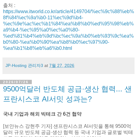
출처 :
https://www.itworld.co.kr/article/4149704/%ec%9c%88%eb%
8f%84%ec%9a%b0-11%ec%9d%b4-
%ec%9e%ac%ec%b1%84%ea%b8%b0%ed%95%98%eb%
a9%b4-%ec%95%a0%ec%a0%80-
%ed%81%b4%eb%9d%bc%ec%9a%b0%eb%93%9c%ea%
b0%80-%ea%b0%90%ea%b8%b0%ec%97%90-
%ea%b1%b8%eb%a6%b0.html
JP-Hosting 관리자3
at
7월 27, 2026
2026/07/26
9500억달러 반도체 공급·생산 협력... 샌
프란시스코 AI서밋 성과는?
국내 기업과 해외 빅테크 간 6건 협약
[보안뉴스 강현주 기자] 샌프란시스코 AI서밋을 통해 9500억
달러 규모 반도체 공급·생산 협력 등 국내 기업과 글로벌 빅테