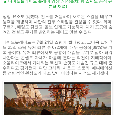
▲ 다이노블레이드 플레이 영상 (영상출처: 팀 스피노 공식 유
튜브 채널)
성장 요소도 갖췄다. 전투를 거듭하며 새로운 스킬을 배우고
능력을 개방하며 나만의 전투 스타일을 완성할 수 있다. 회피,
구르기, 패링도 갖췄고, 콤보 연계도 가능하다. 대지 곳곳에 숨
겨진 전설급 무기를 발견하는 재미도 맛볼 수 있다.
다이노블레이드는 7월 24일 스팀에 발매됐고, 그다음 날인 7
월 25일 스팀 유저 리뷰 수 672개에 '매우 긍정적(89%)'을 기
록 중이다. 유저 리뷰에서도 공룡이 대검을 무기로 삼아 싸워
나간다는 콘셉트 자체가 마음에 든다는 의견이 지배적이며,
소울라이크에서 기대되는 액션과 손맛도 개발진 규모 대비 준
수하다고 평가됐다. 다만 그래픽, 사운드, 스토리, 애니메이션
등 전반적인 완성도가 다소 낮아 아쉽다는 지적도 제기됐다.