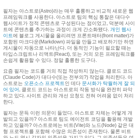
필자는 아스트로(Astro)라는 매우 훌륭하고 비교적 새로운 웹
프레임워크를 사용한다. 아스트로 팀의 핵심 통찰은 대다수
웹사이트가 정적 콘텐츠로 구성된다는 점이었고, 덕분에 사이
트에 콘텐츠를 추가하는 과정이 크게 간소화됐다.
개인 웹사
이트
에 블로그 게시물을 올리려면 프론트매터(front matter)가
포함된 마크다운(Markdown) 파일을 만들고 배포하기만 하면
게시물이 자동으로 나타난다. 더 동적인 기능이 필요할 때는
타입스크립트나 리액트(React), 또는 거의 모든 프레임워크를
손쉽게 활용할 수 있다. 정말 훌륭한 도구다.
요즘 필자는 코드를 거의 직접 작성하지 않는다. 클로드 코드
(Claude Code)가 대다수(또는 전부의?) 작업을 처리한다. 아
스트로는
오픈소스 프로젝트
인 데다
문서화가 탁월하게 잘 되
어 있어
, 클로드 코드는 아스트로의 작동 방식을 완전히 파악
하고 있다. 사이트 관리와 개선 요청도 전혀 어려움 없이 처리
한다.
필자는 문득 이런 의문이 들었다. 아스트로 자체는 어떻게 개
발되고 있을까? 아스트로 팀도 에이전트 코딩을 활용해 개발
하고 있을까? 아스트로에는 비트(Vite)와 노드(Node) 같은 대
형 프로젝트를 포함해 수많은 의존성이 존재한다. 물론 비트
와 노드 역시 각자의 의존성을 가지고 있다. 그 의존성들은 여