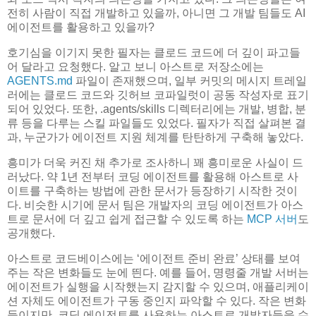
전히 사람이 직접 개발하고 있을까, 아니면 그 개발 팀들도 AI
에이전트를 활용하고 있을까?
호기심을 이기지 못한 필자는 클로드 코드에 더 깊이 파고들
어 달라고 요청했다. 알고 보니 아스트로 저장소에는
AGENTS.md
파일이 존재했으며, 일부 커밋의 메시지 트레일
러에는 클로드 코드와 깃허브 코파일럿이 공동 작성자로 표기
되어 있었다. 또한, .agents/skills 디렉터리에는 개발, 병합, 분
류 등을 다루는 스킬 파일들도 있었다. 필자가 직접 살펴본 결
과, 누군가가 에이전트 지원 체계를 탄탄하게 구축해 놓았다.
흥미가 더욱 커진 채 추가로 조사하니 꽤 흥미로운 사실이 드
러났다. 약 1년 전부터 코딩 에이전트를 활용해 아스트로 사
이트를 구축하는 방법에 관한 문서가 등장하기 시작한 것이
다. 비슷한 시기에 문서 팀은 개발자의 코딩 에이전트가 아스
트로 문서에 더 깊고 쉽게 접근할 수 있도록 하는
MCP 서버
도
공개했다.
아스트로 코드베이스에는 ‘에이전트 준비 완료’ 상태를 보여
주는 작은 변화들도 눈에 띈다. 예를 들어, 명령줄 개발 서버는
에이전트가 실행을 시작했는지 감지할 수 있으며, 애플리케이
션 자체도 에이전트가 구동 중인지 파악할 수 있다. 작은 변화
들이지만, 코딩 에이전트를 사용하는 아스트로 개발자들을 수