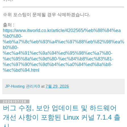
※위 포스팅이 문제될 경우 삭제하겠습니다.
출처 :
https://www.itworld.co.kr/article/4202565/%eb%88%84%ea
%b0%80-
%eb%a7%8c%eb%93%a4%ec%97%88%eb%82%98%ea%
b0%80-
%ec%a4%91%ec%9a%94%ed%95%98%ec%a7%80-
%ec%95%8a%ec%9d%80-%ec%84%b8%ec%83%81-
%ec%97%90%ec%9d%b4%ec%a0%84%ed%8a%b8-
%ec%bd%94.html
JP-Hosting 관리자3
at
7월 29, 2026
2026/07/28
버그 수정, 보안 업데이트 및 하드웨어
개선 사항이 포함된 Linux 커널 7.1.4 출
시