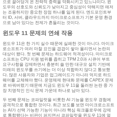
으로 끌어당겨 온 전략적 중력을 약화시키고 있느냐이다. 윈
도우의 선호도와 신뢰도가 낮아지고 중심성이 약해지면 애저
는 조용하지만 중요한 장점 하나를 잃게 된다. 엔드포인트부
터 ID, 서버, 클라우드까지 마이크로소프트가 기본 운영 환경
으로 남아 있다는 전제가 흔들리는 것이다.
윈도우 11 문제의 연쇄 작용
윈도우 11은 한 가지 실수 때문에 실패한 것이 아니다. 마이크
로소프트가 여러 마찰 요인을 겹겹이 쌓아 올리면서 논란의
대상이 됐다. 첫 번째 문제는 하드웨어 적격성이다. 마이크로
소프트는 CPU 지원 범위를 좁히고 TPM 2.0과 시큐어 부트
요구사항을 강제하면서 충분히 쓸 만한 대규모 설치 기반에
미래의 윈도우를 쓰기에는 더 이상 적합하지 않다고 통보했
다. 많은 사용자와 기업은 업그레이드가 아니라 억지로 하드
웨어를 교체해야 했다. 운영체제 현대화 문제를 CAPEX 문제
로 바꿔버렸기 때문에 지금도 윈도우 11을 둘러싼 논란 중 가
장 치명적인 인식 문제 가운데 하나로 남아 있다.
두 번째 문제는 코파일럿을 비롯한 AI 기능을 윈도우 경험에
공격적으로 통합한 것이다. 최근 보도를 보면 마이크로소프트
는 AI가 선택 가능한 기능이 아니라 핵심 워크플로우에 강제
로 통합됐다는 비판이 퍼지면서 코파일럿을 윈도우 11에 얼