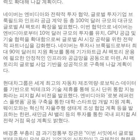
력도 확대해 나갈 계획이다.
네이버는 엔비디아와 전략적 투자 협약, 글로벌 투자기업 브
룩필드와 인프라 공급 계약 등 총 100억 달러 규모의 대규모
글로벌 AI 팩토리 확장을 발표했다. 이번 협약으로 네이버는
엔비디아로부터 10억 달러 규모의 투자를 유치, GPU 공급 및
기술 협력을 확대함으로써 글로벌 AI 시장 공략을 위한 전략
적 파트너십을 강화했다. 네이버는 투자사 브룩필드로부터 최
대 90억 달러의 지원 확보를 통해 기가와트급 AI 팩토리 운용
에 필요한 안정적인 인프라와 공급망을 공동으로 마련, AI 팩
토리의 글로벌 사업 기반을 성공적으로 구축해 나갈 계획이
다.
현대차그룹은 세계 최고의 자동차 제조역량·로보틱스·데이터
를 기반으로 빅테크와 기술 제휴를 통해 도시 단위 통합 지능
화라는 피지컬 AI 비전을 발표했다. 엔비디아와 '로봇 레퍼런
스 플랫폼' 공동 구축을 통한 대학·스타트업 개발 지원 계획,
웨이모와는 혁신적 자율주행 생태계 조성 협업 계획 등을 발
표하는 한편, 새만금 AI 밸리 등의 투자를 통한 국내 피지컬 AI
전략 거점 육성 계획도 밝혔다.
배경훈 부총리 겸 과기정통부 장관은 “이번 서밋에서 글로벌
빅테크들이 모여 우리 기업과의 실질적이고 구체적인 협력을