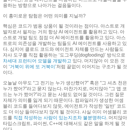
용하는 방향으로 나아가는 걸음들이다.
이 흥미로운 탐험은 어떤 의미를 지닐까?
핵심은 코드가 범용 상품이 될 것이라는 점이다. 아스트로 개
발자로서 필자는 거의 항상 AI 에이전트를 활용하고 있다. 아
스트로 개발 팀도 점점 더 AI 에이전트를 활용하고 있다. 아스
트로의 의존성을 개발하는 팀들도 AI 에이전트를 사용하고 있
다. 심지어 클로드 코드와 에이전트 자체를 만드는 사람들도
자사 도구를 직접 활용하는 ‘도그푸딩(dogfooding)’ 방식으로
차세대 프런티어 모델을 개발하고
있다. 머지않아 이 모든 것
이
‘거북이 위에 또 거북이’
처럼 끝없이 이어지는 구조가 될 것
이다.
오늘날 아무도 “그 전기는 누가 생산했어?” 혹은 “그 셔츠 천은
누가 짰어?”라고 묻지 않는다. 마찬가지로, 머지않아 “그 앱 코
드는 누가 짰어?”라고 묻는 사람도 없어질 것이다. 그런 질문
자체가 의미를 잃게 되기 때문이다. 컴파일러가 생성한 어셈
블리 코드를 들여다보지 않듯, 에이전트가 작성한 ‘일반’ 코드
도 더 이상 들여다보지 않게 될 것이다. 사실 이미 어셈블리 코
드를
직접 작성하는 사람이 있는지조차 불분명하다
. 머지않아
타입스크립트, 파이썬, C++에 대해서도 같은 말을 하게 될 것
이다.