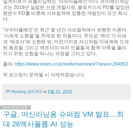
일게이트가 퍼블리싱하는 ‘아우터플레인’이다. 브이에이게임
즈는 2019년 설립된 신생 개발사로, 클로저스의 PD를 맡았던
현문수 PD를 비롯해 서브컬쳐에 정통한 개발진이 모인 회사
다.
‘아우터플레인’은 최근 몇 년간 서브컬쳐에서 유행한 이른바
‘이세계 소환물’을 주제로 한 작품이다. 주인공 ‘케이’가 이세
계 ‘메르샤’에 소환된 뒤, 마찬가지로 자신처럼 이세계에 오게
된 동료들 그리고 메르샤의 여러 인물들과 함께 마족을 물리
치기 위한 모험을 떠나는 과정을 그리고 있다.
출처:
https://www.inven.co.kr/webzine/news/?news=284802
위 포스팅이 문제될 시 삭제하겠습니다.
JP-Hosting 관리자3
at
5월 23, 2023
2023/05/20
구글, 머신러닝용 슈퍼컴 VM 발표…최
대 26엑사플롭 AI 성능