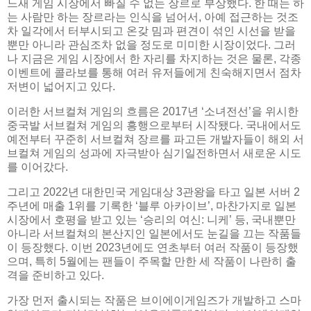
느새 게임 시장에서 빠질 수 없는 장르로 부상했다. 한 때는 하
는 사람만 하는 장르라는 인식을 넘어서, 아예 접근하는 것조
차 일각에서 터부시되고 온갖 밈과 편견이 섞인 시선을 받을
뿐만 아니라 관심조차 없을 정도로 미미한 시장이었다. 그러
나 지금은 게임 시장에서 한 자리를 차지하는 것은 물론, 각종
이벤트에 콜라보를 통해 여러 유저들에게 친숙해지면서 점차
저변이 넓어지고 있다.
이러한 서브컬쳐 게임의 흐름은 2017년 ‘소녀전선’을 위시한
중국발 서브컬쳐 게임의 흥행으로부터 시작됐다. 국내에서도
예전부터 꾸준히 서브컬쳐 장르를 파고든 개발자들이 해외 서
브컬쳐 게임의 성과에 자극받아 심기일전하면서 새로운 시도
를 이어갔다.
그리고 2022년 대한민국 게임대상 3관왕을 타고 일본 서버 2
주년에 매출 1위를 기록한 ‘블루 아카이브’, 마찬가지로 일본
시장에서 호평을 받고 있는 ‘승리의 여신: 니케’ 등, 국내뿐만
아니라 서브컬쳐의 본산지인 일본에서도 눈길을 끄는 작품들
이 등장했다. 이번 2023년에도 연초부터 여러 작품이 등장했
으며, 특히 5월에는 팬들이 주목할 만한 세 작품이 나란히 출
격을 준비하고 있다.
가장 먼저 출시되는 작품은 브이에이게임즈가 개발하고 스마