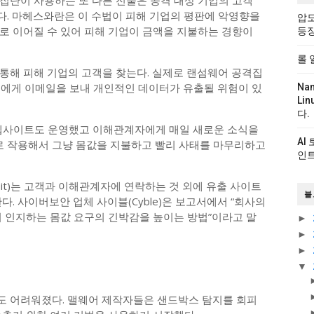
집단이 사용하는 또 다른 전술은 공격 대상 기업의 고객
. 마헤스와란은 이 수법이 피해 기업의 평판에 악영향을
압도
로 이어질 수 있어 피해 기업이 금액을 지불하는 경향이
등
롤 
통해 피해 기업의 고객을 찾는다. 실제로 랜섬웨어 공격집
고객에게 이메일을 보내 개인적인 데이터가 유출될 위험이 있
Na
Li
다.
는 웹사이트도 운영했고 이해관계자에게 매일 새로운 소식을
AI
으로 작용해서 그냥 몸값을 지불하고 빨리 사태를 마무리하고
인트
kBit)는 고객과 이해관계자에 연락하는 것 외에 유출 사이트
블
. 사이버보안 업체 사이블(Cyble)은 보고서에서 “회사의
이 인지하는 몸값 요구의 긴박감을 높이는 방법”이라고 말
►
►
►
▼
도 어려워졌다. 맬웨어 제작자들은 샌드박스 탐지를 회피