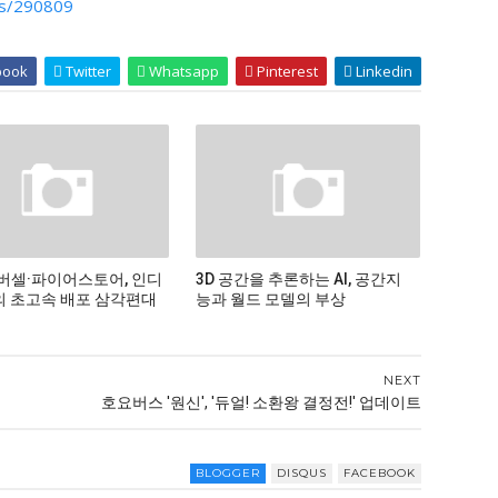
ws/290809
book
Twitter
Whatsapp
Pinterest
Linkedin
버셀·파이어스토어, 인디
3D 공간을 추론하는 AI, 공간지
 초고속 배포 삼각편대
능과 월드 모델의 부상
NEXT
호요버스 '원신', '듀얼! 소환왕 결정전!' 업데이트
BLOGGER
DISQUS
FACEBOOK