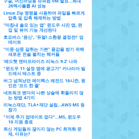
구글, 머신러닝용 슈퍼컴 VM 발표…최대
26엑사플롭 AI 성능
Linux Zip 명령을 사용하여 파일을 빠르게
압축 및 압축 해제하는 방법
“마침내 쓸모 있는 앱” 윈도우 사진 앱, 편
집 및 뷰어 기능 개선된다
호요버스 '원신', '듀얼! 소환왕 결정전!' 업
데이트
“이중·삼중 갈취는 기본” 몸값을 받기 위해
새로운 전술 펼치는 해커들
‘레드햇 엔터프라이즈 리눅스 9.2’ 나와
"윈도우 11 설정 앱에 광고가" 카나리아 빌
드에서 테스트 중
버그 넘쳐났던 에이펙스 레전드 16시즌, 원
인은 ‘코드 한 줄’
네트워크 벤더의 나쁜 상술에 휘둘리지 않
는 방법 4가지
리눅스재단, TLA+재단 설립...AWS·MS 등
참가
"이제 추가 업데이트 없다"...MS, 윈도우
10 지원 종료
최신 게임들의 끊이지 않는 PC 최적화 문
제, 이유는?