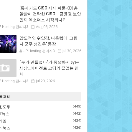
[롯데카드 CISO 제재 파문-①] 총
알받이 전락한 CISO... 금융권 보안
인재 엑소더스 시작되나?
Aug 06, 2026
P-Hosting 관리자3
압도적인 위압감, 나혼렙에 '그림
자 군주 성진우' 등장
Jul 30, 2026
JP-Hosting 관리자3
“누가 만들었나”가 중요하지 않은
세상…에이전트 코딩의 끝없는 연
쇄
Jul 29, 2026
P-Hosting 관리자3
테고리
(449)
윈도우
(442)
IT뉴스
(434)
게임
(426)
리눅스