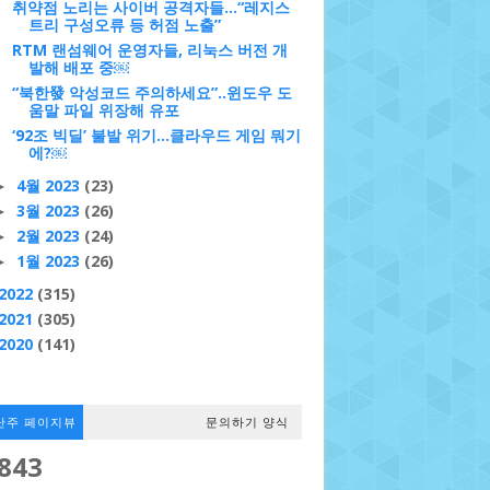
취약점 노리는 사이버 공격자들…“레지스
트리 구성오류 등 허점 노출”
RTM 랜섬웨어 운영자들, 리눅스 버전 개
발해 배포 중￼
“북한發 악성코드 주의하세요”..윈도우 도
움말 파일 위장해 유포
‘92조 빅딜’ 불발 위기…클라우드 게임 뭐기
에?￼
4월 2023
(23)
►
3월 2023
(26)
►
2월 2023
(24)
►
1월 2023
(26)
►
2022
(315)
2021
(305)
2020
(141)
난주 페이지뷰
문의하기 양식
,843