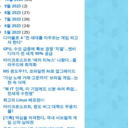
9월 2023
(2)
►
8월 2023
(21)
►
7월 2023
(26)
►
6월 2023
(24)
►
5월 2023
(25)
▼
디아블로 4 “전 세대를 아우르는 게임 되고
자 한다”
GPU, 수요 급증에 확보 경쟁 '치열'…엔비
디아가 전 세계 90% 공급
마이크로소프트 '애저 리눅스' 나왔다...클
라우드에 최적화
MS 윈도우11, 코파일럿 AI로 업그레이드
‘가상 노예 거래·고문까지’ 브라질 게임…논
란 속 삭제
“북 IT 인력, 미 기업에도 신분 속여 취업…
전세계 수천명”
최고의 Linux 배포판￼
마이크로소프트, 윈도 버그 대책도 무용지
물?
[기획] 덕심을 저격한다, 국내 서브컬쳐 게
임 신작 삼파전