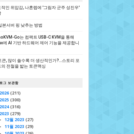
적인 위압감, 나혼렙에 '그림자 군주 성진우'
장
일본서버 핑 낮추는 방법
noKVM-Go는 컴팩트 USB-C KVM을 통해
nux에 AI 기반 하드웨어 제어 기능을 제공합니
 토큰, 많이 쓸수록 더 생산적인가?…스토리 포
의 전철을 밟는 토큰맥싱
로그 보관함
2026
(211)
2025
(300)
2024
(316)
2023
(279)
12월 2023
(27)
►
11월 2023
(29)
►
10월 2023
(26)
►