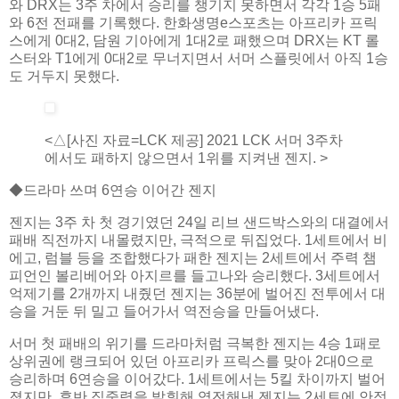
와 DRX는 3주 차에서 승리를 챙기지 못하면서 각각 1승 5패
와 6전 전패를 기록했다. 한화생명e스포츠는 아프리카 프릭
스에게 0대2, 담원 기아에게 1대2로 패했으며 DRX는 KT 롤
스터와 T1에게 0대2로 무너지면서 서머 스플릿에서 아직 1승
도 거두지 못했다.
<△[사진 자료=LCK 제공] 2021 LCK 서머 3주차
에서도 패하지 않으면서 1위를 지켜낸 젠지. >
◆드라마 쓰며 6연승 이어간 젠지
젠지는 3주 차 첫 경기였던 24일 리브 샌드박스와의 대결에서
패배 직전까지 내몰렸지만, 극적으로 뒤집었다. 1세트에서 비
에고, 럼블 등을 조합했다가 패한 젠지는 2세트에서 주력 챔
피언인 볼리베어와 아지르를 들고나와 승리했다. 3세트에서
억제기를 2개까지 내줬던 젠지는 36분에 벌어진 전투에서 대
승을 거둔 뒤 밀고 들어가서 역전승을 만들어냈다.
서머 첫 패배의 위기를 드라마처럼 극복한 젠지는 4승 1패로
상위권에 랭크되어 있던 아프리카 프릭스를 맞아 2대0으로
승리하며 6연승을 이어갔다. 1세트에서는 5킬 차이까지 벌어
졌지만, 후반 집중력을 발휘해 역전해낸 젠지는 2세트에 안정