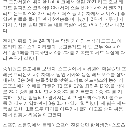
구 그랑서울에 위치한 LoL 파크에서 열린 2021 리그 오브 레
전드 챔피언스 코리아(LCK) 서머 스플릿 3주 차에서 젠지가
리브 샌드박스와 아프리카 프릭스 등 2주 차에서 페이스가 좋
았던 팀들을 물리치면서 6연승을 이어갔다. 2위권과 두 경기
까지 승차를 벌린 젠지는 세트 득실에서도 +5 이상 앞서 나갔
다.
젠지의 뒤를 잇는 2위권에는 담원 기아와 농심 레드포스, 아
프리카 프릭스가 자리했다. 공교롭게도 세 팀 모두 3주 차에
서 1승 1패를 기록하면서 4승 2패를 기록했고 세트 득실에 따
라 순위가 갈렸다.
중위권도 혼조세를 보인다. 스프링에서 하위권에 머물렀던 프
레딧 브리온이 3주 차에서 담원 기아와 농심 레드포스를 잡아
내면서 3승 3패, 승률 5할을 맞췄고 리브 샌드박스와 농심 레
드포스에게 연패를 당했던 T1 또한 27일 최하위 DRX를 상대
로 2대0 승리를 따내면서 3승 3패를 기록했다. 2승 3패를 기
록하고 있던 팀들의 대결에서는 리브 샌드박스가 KT 롤스터
를 2대1로 제압하면서 3승 3패 대열에 합류했다. 세 팀은 세트
득실 또한 +1로 모두 타이를 이루면서 플레이오프 순위 싸움
에서 진흙탕 싸움을 예고했다.
스프링 스플릿에서 플레이오프에 진출했던 한화생명e스포츠