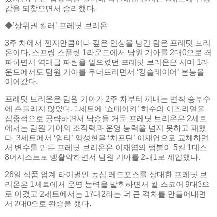
감을 되찾으면서 승리했다.
◆’상위권 킬러’ 프레딧 브리온
3주 차에서 젠지만큼이나 깊은 인상을 남긴 팀은 프레딧 브리
온이다. 스프링 스플릿 1라운드에서 담원 기아를 2대0으로 격
파하면서 역대급 파란을 일으켰던 프레딧 브리온은 서머 1라
운드에서도 담원 기아를 무너뜨리면서 ‘킹슬레이어’ 본능을
이어갔다.
프레딧 브리온은 담원 기아가 2주 차부터 꺼내는 변칙 승부수
에 흔들리지 않았다. 1세트에 ‘쇼메이커’ 허수의 이즈리얼을
집중적으로 공략하면서 낙승을 거둔 프레딧 브리온은 2세트
에서는 담원 기아의 조직력과 운영 능력을 넘지 못하고 패했
다. 3세트에서 ‘엄티’ 엄성현을 ‘치프틴’ 이재엽으로 교체하면
서 변수를 만든 프레딧 브리온은 이재엽의 럼블이 5킬 1데스
8어시스트로 맹활약하면서 담원 기아를 2대1로 제압했다.
26일 식품 업계 라이벌인 농심 레드포스를 상대한 프레딧 브
리온은 1세트에서 운영 능력을 발휘하면서 킬 스코어 9대3으
로 이겼고 2세트에서는 17대2라는 더 큰 격차를 만들어내면
서 2대0으로 완승을 했다.