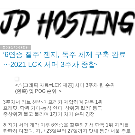
2021/06/29
‘6연승 질주’ 젠지, 독주 체제 구축 완료
···2021 LCK 서머 3주차 종합·
<△[그래픽 자료=LCK 제공] 서머 3주차 팀 순위
(왼쪽) 및 POG 순위. >
3주차서 리브 샌박-아프리카 제압하며 단독 1위
프레딧, 담원 기아-농심 연파 ‘상위권 킬러’ 등극
중상위권 물고 물리며 1경기 차이 순위 경쟁
젠지가 서머 개막 이후 6연승을 질주하면서 단독 1위 자리를
탄탄히 다졌다. 지난 23일부터 27일까지 닷새 동안 서울 종로