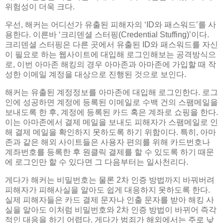
위험성이 더욱 크다.
우선, 해커는 어디선가 유출된 피해자의 ‘ID와 패스워드’를 사
용한다. 이른바 ‘크리덴셜 스터핑(Credential Stuffing)’이다.
크리덴셜 스터핑은 다른 곳에서 유출된 ID와 패스워드를 자신
이 필요로 하는 웹사이트에 대입해 로그인해보는 공격방식으
로, 이번 아마존 해킹의 경우 아마존과 아마존에 가입할 때 작
성한 이메일 계정을 대상으로 진행된 것으로 보인다.
해커는 유출된 계정정보를 아마존에 대입해 로그인한다. 로그
인에 성공하면 계정에 등록된 이메일로 수백 건의 스팸메일을
보내도록 한 후, 계정에 등록된 카드 혹은 계좌로 쇼핑을 한다.
이는 아마존에서 결제 메일을 보내도 피해자가 스팸메일로 인
해 결제 메일을 확인하지 못하도록 하기 위함이다. 특히, 아마
존과 같은 해외 사이트들은 사용자 편의를 위해 카드번호나
계좌번호를 등록한 후 원클릭 결제를 할 수 있도록 하기 때문
에 로그인만 할 수 있다면 그 다음부터는 일사천리다.
게다가 해커는 비밀번호는 물론 2차 인증 방법까지 바꿔버려
피해자가 피해사실을 알아도 쉽게 대응하지 못하도록 한다.
실제 피해자들은 카드 결제 문자나 인출 문자를 받아 해킹 사
실을 알아도 이처럼 비밀번호와 2차 인증 방법이 바뀌어 즉각
적인 대응을 하기 어렵다. 게다가 범죄가 해외에서는 주로 낮