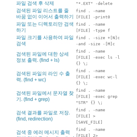
파일 검색 후 삭제
"*.EXT" -delete
검색된 파일 리스트를 줄
find . -name
바꿈 없이 이어서 출력하기
[FILE] -print0
파일 또는 디렉토리만 검색
find . -name
하기
[FILE] -type f
파일 크기를 사용하여 파일
find . -size +[N]c
검색
-and -size -[M]c
find . -name
검색된 파일에 대한 상세
[FILE] -exec ls -l
정보 출력. (find + ls)
{} \;
find . -name
검색된 파일의 라인 수 출
[FILE] -exec wc-l
력. (find + wc)
{} \;
find . -name
검색된 파일에서 문자열 찾
[FILE] -exec grep
기. (find + grep)
"STR" {} \;
find . -name
검색 결과를 파일로 저장.
[FILE] >
(find, redirection)
[SAVE_FILE]
find . -name
검색 중 에러 메시지 출력
[FILE] 2>