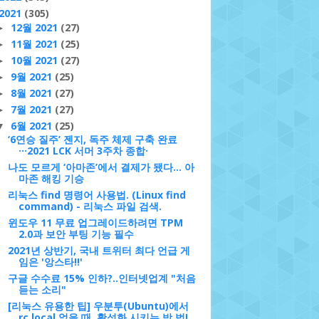
2021
(305)
12월 2021
(27)
►
11월 2021
(25)
►
10월 2021
(27)
►
9월 2021
(25)
►
8월 2021
(27)
►
7월 2021
(27)
►
6월 2021
(25)
▼
‘6연승 질주’ 젠지, 독주 체제 구축 완료
···2021 LCK 서머 3주차 종합·
나도 모르게 ‘아마존’에서 결제가 됐다... 아
마존 해킹 기승
리눅스 find 명령어 사용법. (Linux find
command) - 리눅스 파일 검색.
윈도우 11 무료 업그레이드하려면 TPM
2.0과 보안 부팅 기능 필수
2021년 상반기, 국내 트위터 최다 언급 게
임은 '앙스타!!'
구글 수수료 15% 인하?..인터넷업계 "처음
듣는 소리"
[리눅스 유용한 팁] 우분투(Ubuntu)에서
rc.local 없을 때, 활성화 시키는 방 법!