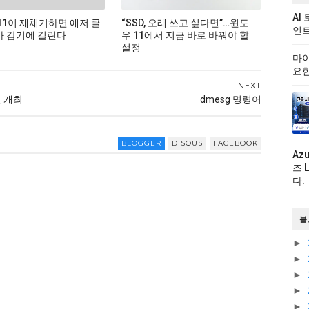
AI
11이 재채기하면 애저 클
“SSD, 오래 쓰고 싶다면”…윈도
인트
 감기에 걸린다
우 11에서 지금 바로 바꿔야 할
설정
마이
요한
NEXT
일 개최
dmesg 명령어
BLOGGER
DISQUS
FACEBOOK
Az
즈 
다.
블
►
►
►
►
►