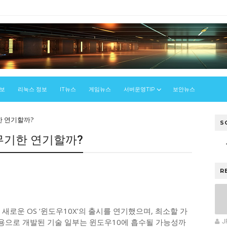
정보
리눅스 정보
IT뉴스
게임뉴스
서버운영TIP
보안뉴스
기한 연기할까?
S
' 무기한 연기할까?
우
R
새로운 OS ‘윈도우10X’의 출시를 연기했으며, 최소할 가
X용으로 개발된 기술 일부는 윈도우10에 흡수될 가능성까
J