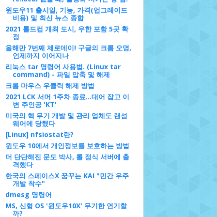
윈도우11 출시일, 기능, 가격(업그레이드
비용) 및 최신 뉴스 종합
2021 롤드컵 개최 도시, 우한 포함 5곳 확
정
올해만 7번째 제로데이! 구글의 크롬 오명,
언제까지 이어지나
리눅스 tar 명령어 사용법. (Linux tar
command) - 파일 압축 및 해제
크롬 마우스 우클릭 해제 방법
2021 LCK 서머 1주차 종료...대어 잡고 이
변 주인공 'KT'
미국의 핵 무기 개발 및 관리 업체도 랜섬
웨어에 당했다
[Linux] nfsiostat란?
윈도우 10에서 개인정보를 보호하는 방법
더 단단해진 문도 박사, 롤 정식 서버에 출
격했다
한국의 스페이스X 꿈꾸는 KAI "민간 우주
개발 착수"
dmesg 명령어
MS, 신형 OS '윈도우10X' 무기한 연기할
까?