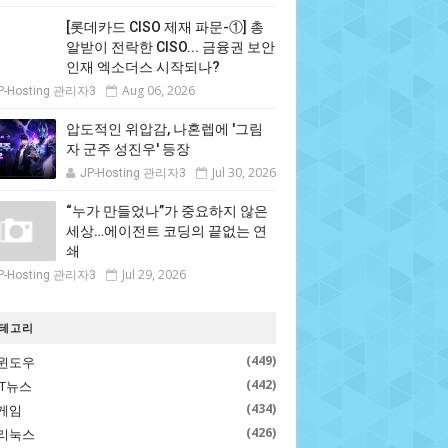
[롯데카드 CISO 제재 파문-①] 총
알받이 전락한 CISO... 금융권 보안
인재 엑소더스 시작되나?
Aug 06, 2026
P-Hosting 관리자3
압도적인 위압감, 나혼렙에 '그림
자 군주 성진우' 등장
Jul 30, 2026
JP-Hosting 관리자3
“누가 만들었나”가 중요하지 않은
세상…에이전트 코딩의 끝없는 연
쇄
Jul 29, 2026
P-Hosting 관리자3
테고리
(449)
윈도우
(442)
IT뉴스
(434)
게임
(426)
리눅스