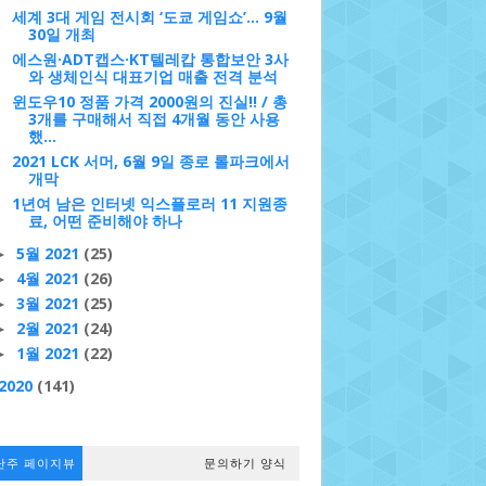
세계 3대 게임 전시회 ‘도쿄 게임쇼’... 9월
30일 개최
에스원·ADT캡스·KT텔레캅 통합보안 3사
와 생체인식 대표기업 매출 전격 분석
윈도우10 정품 가격 2000원의 진실!! / 총
3개를 구매해서 직접 4개월 동안 사용
했...
2021 LCK 서머, 6월 9일 종로 롤파크에서
개막
1년여 남은 인터넷 익스플로러 11 지원종
료, 어떤 준비해야 하나
5월 2021
(25)
►
4월 2021
(26)
►
3월 2021
(25)
►
2월 2021
(24)
►
1월 2021
(22)
►
2020
(141)
난주 페이지뷰
문의하기 양식