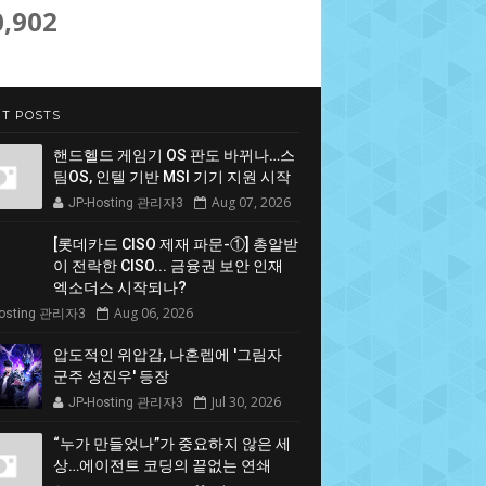
0,902
T POSTS
핸드헬드 게임기 OS 판도 바뀌나…스
팀OS, 인텔 기반 MSI 기기 지원 시작
Aug 07, 2026
JP-Hosting 관리자3
[롯데카드 CISO 제재 파문-①] 총알받
이 전락한 CISO... 금융권 보안 인재
엑소더스 시작되나?
Aug 06, 2026
Hosting 관리자3
압도적인 위압감, 나혼렙에 '그림자
군주 성진우' 등장
Jul 30, 2026
JP-Hosting 관리자3
“누가 만들었나”가 중요하지 않은 세
상…에이전트 코딩의 끝없는 연쇄