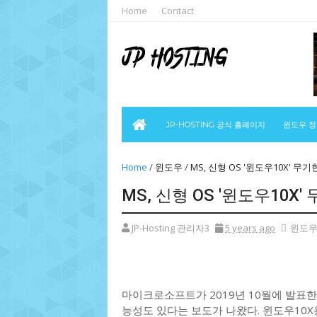
Home
Contact
JP-HOSTING 공식 홈페이지
윈도우 
Home
/
윈도우
/
MS, 신형 OS '윈도우10X' 무
MS, 신형 OS '윈도우10X
JP-Hosting 관리자3
5 years ago
윈도
마이크로소프트가 2019년 10월에 발표한 
능성도 있다는 보도가 나왔다. 윈도우10