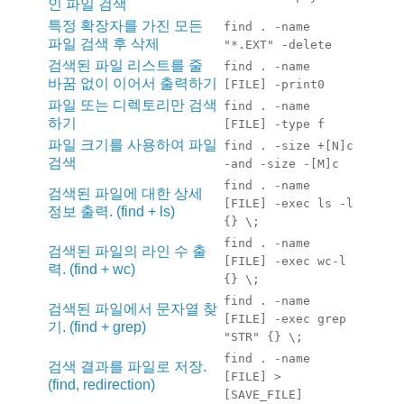
인 파일 검색
특정 확장자를 가진 모든
find . -name
파일 검색 후 삭제
"*.EXT" -delete
검색된 파일 리스트를 줄
find . -name
바꿈 없이 이어서 출력하기
[FILE] -print0
파일 또는 디렉토리만 검색
find . -name
하기
[FILE] -type f
파일 크기를 사용하여 파일
find . -size +[N]c
검색
-and -size -[M]c
find . -name
검색된 파일에 대한 상세
[FILE] -exec ls -l
정보 출력. (find + ls)
{} \;
find . -name
검색된 파일의 라인 수 출
[FILE] -exec wc-l
력. (find + wc)
{} \;
find . -name
검색된 파일에서 문자열 찾
[FILE] -exec grep
기. (find + grep)
"STR" {} \;
find . -name
검색 결과를 파일로 저장.
[FILE] >
(find, redirection)
[SAVE_FILE]