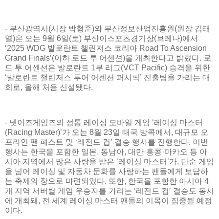
- 부산광역시(시장 박형준)와 부산정보산업진흥원(원장 김태
열)은 오는 9월 6일(토) 부산이스포츠경기장(브레나)에서
‘2025 WDG 발로란트 챌린저스 코리아 Road To Ascension
Grand Finals’(이하 로드 투 어센션)을 개최한다고 밝혔다. 로
드 투 어센션은 발로란트 1부 리그(VCT Pacific) 승격을 위한
‘발로란트 챌린저스 투어 어센션 퍼시픽’ 진출팀을 가리는 대
회로, 올해 처음 신설됐다.
- 넷이즈게임즈의 정통 레이싱 모바일 게임 ‘레이싱 마스터
(Racing Master)’가 오는 8월 23일 태국 방콕에서, 대규모 오
프라인 팬 페스트 및 ‘레전드 컵’ 결승 행사를 진행한다. 이번
행사는 한국을 포함한 일본, 동남아, 대만·홍콩·마카오 등 아
시아 지역에서 많은 사랑을 받은 ‘레이싱 마스터’가, 단순 게임
을 넘어 레이싱 및 자동차 문화를 사랑하는 팬들에게 보답하
는 축제의 장으로 마련되었다. 또한, 한국을 포함한 아시아 4
개 지역 서버별 게임 우승자를 가리는 ‘레전드 컵’ 결승도 동시
에 개최돼, 전 세계 레이싱 마스터 팬들의 이목이 집중될 예정
이다.