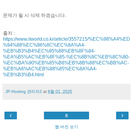
문제가 될 시 삭제 하겠습니다.
출처 :
https://www.itworld.co.kr/article/3557215/%EC%98%A4%ED
%94%88%EC%86%8C%EC%8A%A4-
%EB%B3%B4%EC%95%88%EB%8F%84-
%EA%B5%AC%EB%8F%85-%EC%8B%9C%EB%8C%80-
%EC%BA%90%EB%85%B8%EB%8B%88%EC%BB%AC-
%EB%A6%AC%EB%88%85%EC%8A%A4-
%EB%B3%B4.html
JP-Hosting 관리자2
at
8월 01, 2025
‹
›
홈
웹 버전 보기