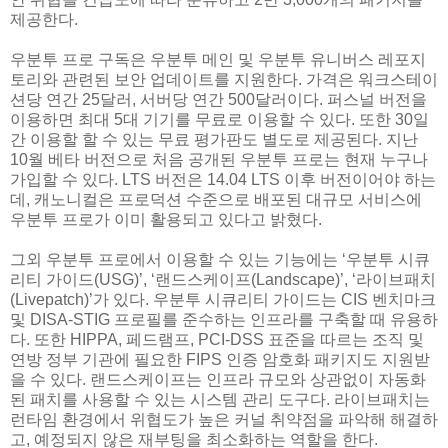
제공한다.
우분투 프로 구독은 우분투 메인 및 우분투 유니버스 레포지
토리와 관련된 보안 업데이트를 지원한다. 가격은 워크스테이
션당 연간 25달러, 서버당 연간 500달러이다. 퍼스널 버전을
이용하면 최대 5대 기기를 무료로 이용할 수 있다. 또한 30일
간 이용할 할 수 있는 무료 평가판도 별도로 제공된다. 지난
10월 베타 버전으로 처음 공개된 우분투 프로는 현재 누구나
가입할 수 있다. LTS 버전은 14.04 LTS 이후 버전이어야 하는
데, 캐노니컬은 프로덕션 수준으로 배포된 대규모 서비스에
우분투 프로가 이미 활용되고 있다고 밝혔다.
그외 우분투 프로에서 이용할 수 있는 기능에는 ‘우분투 시큐
리티 가이드(USG)’, ‘랜드스케이프(Landscape)’, ‘라이브패치
(Livepatch)’가 있다. 우분투 시큐리티 가이드는 CIS 벤치마크
및 DISA-STIG 프로필를 준수하는 인프라를 구축할 때 유용하
다. 또한 HIPPA, 페드램프, PCI-DSS 표준을 따르는 조직 및
연방 정부 기관에 필요한 FIPS 인증 암호화 패키지도 지원받
을 수 있다. 랜드스케이프는 인프라 규모와 상관없이 자동화
된 패치를 사용할 수 있는 시스템 관리 도구다. 라이브패치는
런타임 환경에서 위협도가 높은 커널 취약점을 파악해 해결하
고, 예정되지 않은 재부팅을 최소화하는 역할을 한다.