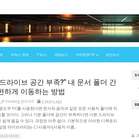
정보
리눅스 정보
IT뉴스
게임뉴스
서버운영TIP
보안뉴스
S
"드라이브 공간 부족?" 내 문서 폴더 간
편하게 이동하는 방법
JP-Hosting 관리자3
2 years ago
R
윈도우 PC를 사용한다면 문서와 음악과 같은 표준 사용자 폴더에 익
숙할 것이다. 그러나 기본 폴더에 공간이 부족하다면 다른 드라이브
로 쉽게 옮길 수 있다. 과정은 아주 쉽다. 기본적으로 이러한 디렉토리
일명 라이브러리)는 C:\사용자\[사용자 이름...
J
READ MORE