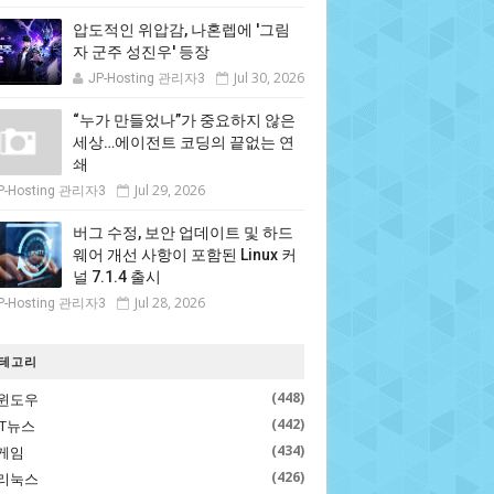
압도적인 위압감, 나혼렙에 '그림
자 군주 성진우' 등장
Jul 30, 2026
JP-Hosting 관리자3
“누가 만들었나”가 중요하지 않은
세상…에이전트 코딩의 끝없는 연
쇄
Jul 29, 2026
P-Hosting 관리자3
버그 수정, 보안 업데이트 및 하드
웨어 개선 사항이 포함된 Linux 커
널 7.1.4 출시
Jul 28, 2026
P-Hosting 관리자3
테고리
(448)
윈도우
(442)
IT뉴스
(434)
게임
(426)
리눅스