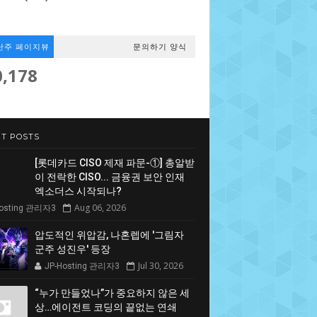
난주 페이지뷰
문의하기 양식
0,178
T POSTS
[롯데카드 CISO 제재 파문-①] 총알받
이 전락한 CISO... 금융권 보안 인재
엑소더스 시작되나?
Aug 06, 2026
Hosting 관리자3
압도적인 위압감, 나혼렙에 '그림자
군주 성진우' 등장
Jul 30, 2026
JP-Hosting 관리자3
“누가 만들었나”가 중요하지 않은 세
상…에이전트 코딩의 끝없는 연쇄