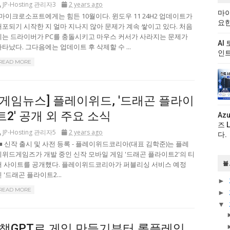
JP-Hosting 관리자3
2 years ago
마이
마이크로소프트에게는 힘든 10월이다. 윈도우 11 24H2 업데이트가
요한
배포되기 시작한 지 얼마 지나지 않아 문제가 계속 쌓이고 있다. 처음
에는 드라이버가 PC를 충돌시키고 마우스 커서가 사라지는 문제가
AI
나타났다. 그다음에는 업데이트 후 삭제할 수 ...
인트
READ MORE
[게임뉴스] 플레이위드, '드래곤 플라이
트2' 공개 외 주요 소식
Az
즈 
JP-Hosting 관리자5
2 years ago
다.
■ 신작 출시 및 사전 등록 - 플레이위드코리아(대표 김학준)는 플레
이위드게임즈가 개발 중인 신작 모바일 게임 '드래곤 플라이트2'의 티
저 사이트를 공개했다. 플레이위드코리아가 퍼블리싱 서비스 예정
블
 '드래곤 플라이트2...
►
READ MORE
►
▼
"챗GPT로 게임 만들기부터 롤플레잉