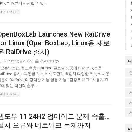
다. 여러분이 상상할 수 있...
READ MORE
OpenBoxLab Launches New RaiDrive
for Linux (OpenBoxLab, Linux용 새로
운 RaiDrive 출시)
JP-Hosting 관리자5
2 years ago
L
- 오픈박스랩, 윈도우용 RaiDrive 글로벌 성공에 이어 리눅스용
RaiDrive 출시 - 다양한 리눅스 배포판과 호환해 다양한 리눅스 사용
들이 RaiDrive의 강력한 기능 활용 가능 - 김종호 대표 "사용자 요
에 맞는 혁신적 솔루...
READ MORE
서
윈도우 11 24H2 업데이트 문제 속출…
설치 오류와 네트워크 문제까지
P