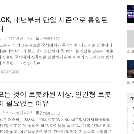
LCK, 내년부터 단일 시즌으로 통합된
다
JP-Hosting 관리자2
2 years ago
모든 지역 리그는 새로운 국제대회가 추가되어, 미드 시즌 인비테이
셔널(이하 MSI)와 월드 챔피언십까지 총 3번의 분기점을 갖는다. 아울
J
러 신설된 국제대회 진출팀을 선발하기 위해 피어리스 드래프트 방식
 적용된 'LCK 컵'(가칭)이...
READ MORE
J
모든 것이 로봇화된 세상, 인간형 로봇
카
이 필요없는 이유
JP-Hosting 관리자3
2 years ago
일론 머스크는 자사의 “우리, 로봇(We, Robot)” 행사에서 테슬라의
인간형 로봇은 “선생님이 되고, 아이들을 돌보고..., 개를 산책시키고,
잔디를 깎고, 식료품을 가져오고, 친구가 되어주고, 음료를 서빙할 수