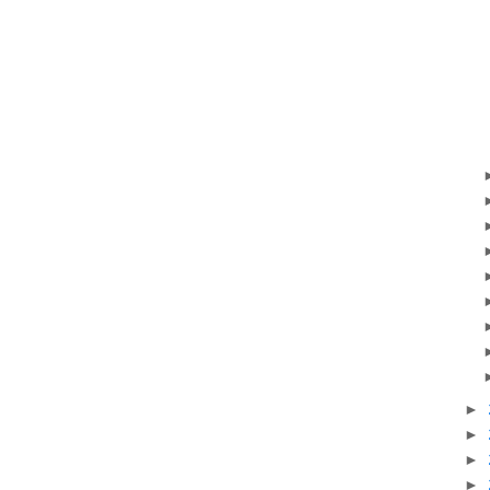
►
►
►
►