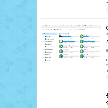
있
자
구