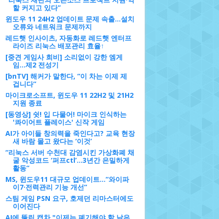
할 커지고 있다”
윈도우 11 24H2 업데이트 문제 속출…설치
오류와 네트워크 문제까지
레드햇 인사이츠, 자동화로 레드햇 엔터프
라이즈 리눅스 배포관리 효율↑
[중견 게임사 희비] 소리없이 강한 엠게
임…제2 전성기
[bnTV] 해커가 말한다, “이 차는 이제 제
겁니다”
마이크로소프트, 윈도우 11 22H2 및 21H2
지원 종료
[동영상] 쉿! 입 다물어! 마이크 인식하는
'콰이어트 플레이스' 신작 게임
AI가 아이들 창의력을 죽인다고? 교육 현장
새 바람 몰고 왔다는 ‘이것’
“리눅스 서버 수천대 감염시킨 가상화폐 채
굴 악성코드 ‘퍼프ctl’…3년간 은밀하게
활동”
MS, 윈도우11 대규모 업데이트…“와이파
이7·전력관리 기능 개선”
스팀 게임 PSN 요구, 호제던 리마스터에도
이어진다
AI에 뚫린 캡차 "이제는 폐기해야 할 낡은