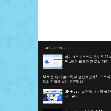
POPULAR POSTS
마이크로소프트의 윈도우 11 
언…정작 필요한 건 로컬 계정
AI 토큰, 많이 쓸수록 더 생산적인가?…스토리
트의 전철을 밟는 토큰맥싱
JP-Hosting, 단독 서버와 
서버란?