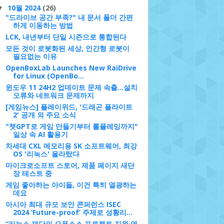
10월 2024
(26)
▼
"드라이브 공간 부족?" 내 문서 폴더 간편
하게 이동하는 방법
LCK, 내년부터 단일 시즌으로 통합된다
모든 것이 로봇화된 세상, 인간형 로봇이
필요없는 이유
OpenBoxLab Launches New RaiDrive
for Linux (OpenBo...
윈도우 11 24H2 업데이트 문제 속출…설치
오류와 네트워크 문제까지
[게임뉴스] 플레이위드, '드래곤 플라이트
2' 공개 외 주요 소식
"챗GPT로 게임 만들기부터 롤플레잉까지"
일상 속 AI 활용기
차세대 CXL 메모리용 SK 소프트웨어, 최강
OS '리눅스' 올라탔다
마이크로소프트 스토어, 제품 페이지 새단
장 테스트 중
게임 좋아하는 아이들, 이건 특히 열광하는
데요
아시아 최대 규모 보안 콘퍼런스 ISEC
2024 ‘Future-proof’ 주제로 성황리...
“리눅스 재단의 오픈소스 프로젝트 지원·역