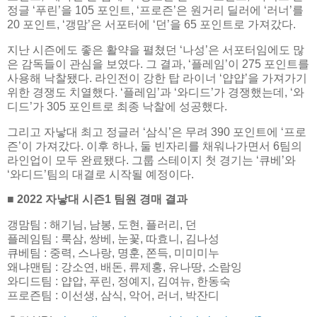
정글 ‘푸린’을 105 포인트, ‘프로즌’은 원거리 딜러에 ‘러너’를
20 포인트, ‘갱맘’은 서포터에 ‘던’을 65 포인트로 가져갔다.
지난 시즌에도 좋은 활약을 펼쳤던 ‘나성’은 서포터임에도 많
은 감독들이 관심을 보였다. 그 결과, ‘플레임’이 275 포인트를
사용해 낙찰됐다. 라인전이 강한 탑 라이너 ‘얍얍’을 가져가기
위한 경쟁도 치열했다. ‘플레임’과 ‘와디드’가 경쟁했는데, ‘와
디드’가 305 포인트로 최종 낙찰에 성공했다.
그리고 자낳대 최고 정글러 ‘삼식’은 무려 390 포인트에 ‘프로
즌’이 가져갔다. 이후 하나, 둘 빈자리를 채워나가면서 6팀의
라인업이 모두 완료됐다. 그룹 스테이지 첫 경기는 ‘큐베’와
‘와디드’팀의 대결로 시작될 예정이다.
■ 2022 자낳대 시즌1 팀원 경매 결과
갱맘팀 : 해기님, 남봉, 도현, 플러리, 던
플레임팀 : 룩삼, 쌍베, 눈꽃, 따효니, 김나성
큐베팀 : 중력, 스나랑, 명훈, 쫀득, 미미미누
왜냐맨팀 : 강소연, 배돈, 류제홍, 유나땅, 소람잉
와디드팀 : 얍압, 푸린, 정예지, 김여뉴, 한동숙
프로즌팀 : 이선생, 삼식, 악어, 러너, 박잔디