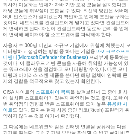
회사가 이용하는 업체가 자바 기반 로깅 모듈을 설치했다면
해당 모듈에 취약점이 포함될 수 있다. 최선의 방법은 서버에
SQL 인스턴스가 설치됐는지 확인하고 업체에 조언을 구하는
것이다. 네트워크를 컨설턴트에게 맡기고 있다면 컨설턴트에
게 연락하면 된다. 자신이 컨설턴트라면 동료와 관리 툴 업체
에 연락해 패치해야 할 소프트웨어를 파악해야 한다.
사용자 수 300명 미만의 소규모 기업에서 위험에 처했는지 모
니터링하고 점검하는 방법 중 하나는 기업용
마이크로소프트
디펜더(Microsoft Defender for Business)
프리뷰에 등록하는
것이다. 이 클라우드 기반 콘솔을 사용해 취약할 가능성이 있
는 워크스테이션을 점검하고 모니터링할 수 있다. 다른 모니
터링과 바이러스 스캔 제품을 쓴다면 해당 업체에 연락해 문
제의 결함을 적극적으로 찾고 있는지 확인한다.
CISA 사이트의
소프트웨어 목록
을 살펴보면서 그 중에 회사
에 설치된 소프트웨어가 있는지 확인하는 것도 좋다. 또한 이
번 취약점의 영향을 받은 소프트웨어를 모아 놓은
유용한 사
이트
도 있다. 필자는 현재 사용 중인 리코(Ricoh) 프린터가 취
약하지 않다는 것을 여기서 확인했다.
그 다음에는 네트워크와 같은 인터넷 연결을 공유하는 다른
기기를 찾는다. 그런 기기의 보안을 확신할 수 없고 굳이 비즈