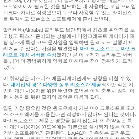
먼저 Log4j가 무엇인지부터 살펴보자. 코딩하는 개발자가 소
프트웨어에서 필요한 것을 빌드하는 데 사용하는 로깅 프레임
워크다. 자바로 작성됐으며 누구나 사용할 수 있는 라이선스
를 부여하고 오픈소스 소프트웨어에 흔히 쓰인다.
알리바바(Alibaba) 클라우드 보안 팀에서 최초로 취약점을 보
고했고 픽스가 준비되는 상황에서 마인크래프트 게이머가 채
팅 상자에 특정 코드 문자열을 입력하면 원격 코드 실행이 트
리거될 수 있다는 사실을 발견했다.
마이크로소프트는 마인크
래프트 게임 서버를 수정
했지만 곧 이 문제가 클라우드 서버
를 넘어 더 광범위하게 영향을 미친다는 점이 명확하게 드러
났다.
이 취약점은 비즈니스 애플리케이션에도 영향을 미칠 수 있
다.
대기업의 경우 다양한 정부 리소스가 제공
되지만 작은 기
업과 개인 사용자를 위한 뚜렷한 조언은 아직 충분치 않다. 이
런 사용자를 위한 필자의 조언은 다음과 같다.
일단 가장 중요한 것은 윈도우에서 기본 마이크로소프트 오피
스 소프트웨어를 사용한다면 걱정하지 않아도 된다는 것이다.
마이크로소프트 제품은 영향을 받지 않는다. 이 취약점은 특
히 개인 사용자용 윈도우에는 기본으로 설치되지 않는 아파치
기반 소프트웨어와 관련된다. Log4j2에 의존하는 클라우드