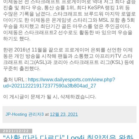
이제동은 전 스타크래프트 프로게이머로 역대 저그 최다 결승
진출 및 최다 우승, 통산 승률 1위, 최다 KeSPA 랭킹 1위 등
수많은 기록을 남겼다. 스타크래프트 브루드워 마지막 로열로
더이기도 한 이제동은 온게임넷 스타리그와 MSL 포함 총 5회
우승을 차지했고 최단기간 골든 마우스를 얻은 주인공이다.
이제동은 스타크래프트2 선수로도 활동한 바 있으며 우승을
하기도 했다.
한편 2016년 11월을 끝으로 프로게이머 은퇴를 선언한 이제
동은 개인 방송을 시작해 팬들과 소통했고 아프리카TV 스타
크래프트 리그(ASL)과 코리아 스타크래프트 리그(KSL) 등에
꾸준히 출전했다.
출처 URL :
https://www.dailyesports.com/view.php?
ud=2021122219172377590a3fb804ad_27
이 게시글이 문제가 될 시, 삭제하겠습니다.
JP-Hosting 관리자3
at
12월 23, 2021
2021/12/22
“상황 따라 다르다” Log4j 취약점을 완화