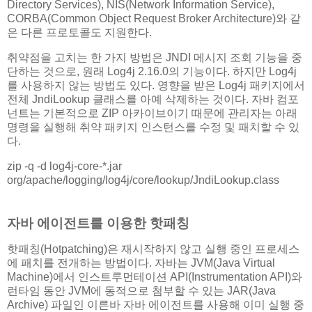
Directory Services), NIS(Network Information Service),
CORBA(Common Object Request Broker Architecture)와 같
은 다른 프로토콜도 지원한다.
취약점을 고치는 한 가지 방법은 JNDI 메시지 조회 기능을 중
단하는 것으로, 원래 Log4j 2.16.0의 기능이다. 하지만 Log4j
를 사용하지 않는 방법도 있다. 영향을 받은 Log4j 패키지에서
전체 JndiLookup 클래스를 아예 삭제하는 것이다. 자바 컴포
넌트는 기본적으로 ZIP 아카이브이기 때문에 관리자는 아래
명령을 실행해 취약 패키지 인스턴스를 수정 및 패치할 수 있
다.
zip -q -d log4j-core-*.jar
org/apache/logging/log4j/core/lookup/JndiLookup.class
자바 에이전트를 이용한 핫패칭
핫패칭(Hotpatching)은 재시작하지 않고 실행 중인 프로세스
에 패치를 전개하는 방법이다. 자바는 JVM(Java Virtual
Machine)에서 인스트루먼테이션 API(Instrumentation API)와
런타임 동안 JVM에 동적으로 첨부할 수 있는 JAR(Java
Archive) 파일인 이른바 자바 에이전트를 사용해 이미 실행 중