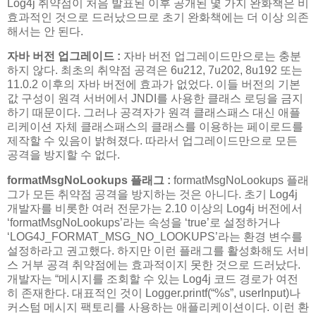
Log4j 취약점이 처음 발표된 이후 공개된 몇 가지 완화책은 비
효과적인 것으로 드러났으므로 초기 완화책에는 더 이상 의존
해서는 안 된다.
자바 버전 업그레이드 :
자바 버전 업그레이드만으로는 충분
하지 않다. 최초의 취약점 공격은 6u212, 7u202, 8u192 또는
11.0.2 이후의 자바 버전에 효과가 없었다. 이들 버전의 기본
값 구성이 원격 서버에서 JNDI를 사용한 클래스 로딩을 금지
하기 때문이다. 그러나 공격자가 원격 클래스패스 대신 애플
리케이션 자체 클래스패스의 클래스를 이용하는 페이로드를
제작할 수 있음이 밝혀졌다. 따라서 업그레이드만으로 모든
공격을 방지할 수 없다.
formatMsgNoLookups 플래그 :
formatMsgNoLookups 플래
그가 모든 취약점 공격을 방지하는 것은 아니다. 초기 Log4j
개발자를 비롯한 여러 전문가는 2.10 이상의 Log4j 버전에서
‘formatMsgNoLookups’라는 속성을 ‘true’로 설정하거나
‘LOG4J_FORMAT_MSG_NO_LOOKUPS’라는 환경 변수를
설정하라고 권고했다. 하지만 이런 플래그를 활성화해도 서비
스 거부 공격 취약점에는 효과적이지 못한 것으로 드러났다.
개발자는 “메시지를 조회할 수 있는 Log4j 코드 경로가 여전
히 존재한다. 대표적인 것이 Logger.printf(“%s”, userInput)나
커스텀 메시지 팩토리를 사용하는 애플리케이션이다. 이런 환