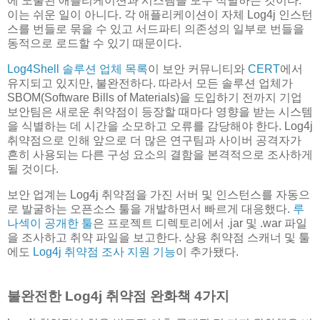
에 노출된 애플리케이션과 시스템을 모두 식별하는 것이다.
이는 쉬운 일이 아니다. 각 애플리케이션이 자체 Log4j 인스턴
스를 번들로 묶을 수 있고 서드파티 의존성의 일부로 번들을
동적으로 로드할 수 있기 때문이다.
Log4Shell 솔루션 업체 목록
이 보안 커뮤니티와
CERT
에서
유지되고 있지만, 불완전하다. 따라서 모든 솔루션 업체가
SBOM(Software Bills of Materials)을 도입하기 전까지 기업
보안팀은 새로운 취약점이 등장할 때마다 영향을 받는 시스템
을 식별하는 데 시간을 소모하고 오류를 감당해야 한다. Log4j
취약점으로 인해 앞으로 더 많은 연구팀과 사이버 공격자가
흔히 사용되는 다른 구성 요소의 결함을 본격적으로 조사하게
될 것이다.
보안 업계는 Log4j 취약점을 가진 서버 및 인스턴스를 자동으
로 발굴하는 오픈소스 툴을 개발하면서 빠르게 대응했다.
루
나섹이 공개한 툴
은 프로젝트 디렉토리에서 .jar 및 .war 파일
을 조사하고 취약 파일을 보고한다. 상용 취약점 스캐너 및 툴
에도
Log4j 취약점 조사 지원 기능
이 추가됐다.
불완전한 Log4j 취약점 완화책 4가지