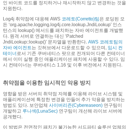
인 바이트 코드를 정지하거나 재시작하지 않고 변경하는 것을
지원한다.
Log4j 취약점에 대응해 AWS
코레토(Corretto)팀
은 로딩된 모
든 ‘org.apache.logging.log4j.core.lookup.JndiLookup’ 인스
턴스의 lookup() 메서드를 패치하는 자바 에이전트를 개발했
다. 원격 서버로 연결하는 대신 ‘Patched
JndiLookup::lookup()’ 문자열을 반환한다.
AWS 코레토팀의
자바 에이전트
는 깃허브에서 다운로드할 수 있으며,
임시 컨
테이너
로서 기존 쿠버네티스 팟으로 전개되어 다른 컨테이너
에서 이미 실행 중인 애플리케이션 패치에 사용할 수 있다. 임
시 컨테이너는 쿠버네티스 1.16 및 이후 버전에서 지원된다.
취약점을 이용한 임시적인 악용 방지
영향을 받은 서버의 취약점 자체를 이용해 라이브 시스템 및
애플리케이션에 특정한 변경을 만들어 추가 악용을 방지하는
방법도 있다. 보안업체
사이버리즌(Cybereaseon)
연구팀이
개발하고
루나섹(LunaSec)
연구팀이 개선해 라이브 서버에
공개했다.
이 방법은 전면적인 패치가 불가능한 서드파티 솔루션 업체의