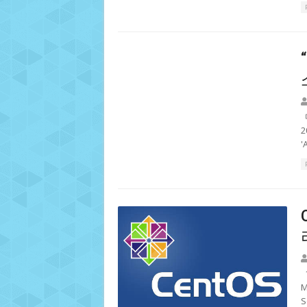
'
1
M
S