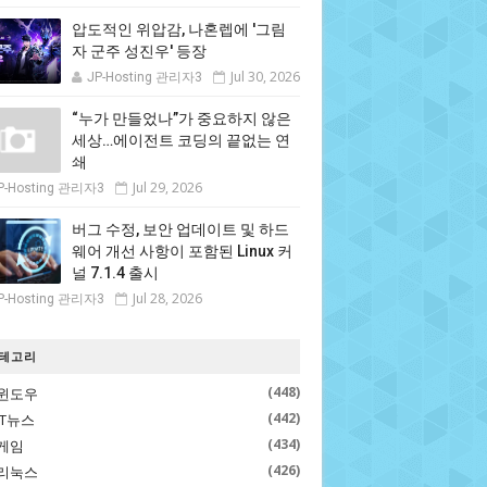
압도적인 위압감, 나혼렙에 '그림
자 군주 성진우' 등장
Jul 30, 2026
JP-Hosting 관리자3
“누가 만들었나”가 중요하지 않은
세상…에이전트 코딩의 끝없는 연
쇄
Jul 29, 2026
P-Hosting 관리자3
버그 수정, 보안 업데이트 및 하드
웨어 개선 사항이 포함된 Linux 커
널 7.1.4 출시
Jul 28, 2026
P-Hosting 관리자3
테고리
(448)
윈도우
(442)
IT뉴스
(434)
게임
(426)
리눅스