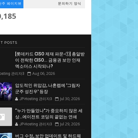
난주 페이지뷰
문의하기 양식
0,185
T POSTS
[롯데카드 CISO 제재 파문-①] 총알받
이 전락한 CISO... 금융권 보안 인재
엑소더스 시작되나?
Aug 06, 2026
Hosting 관리자3
압도적인 위압감, 나혼렙에 '그림자
군주 성진우' 등장
Jul 30, 2026
JP-Hosting 관리자3
“누가 만들었나”가 중요하지 않은 세
상…에이전트 코딩의 끝없는 연쇄
Jul 29, 2026
JP-Hosting 관리자3
버그 수정, 보안 업데이트 및 하드웨