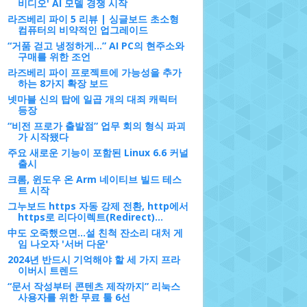
비디오' AI 모델 경쟁 시작
라즈베리 파이 5 리뷰 | 싱글보드 초소형
컴퓨터의 비약적인 업그레이드
“거품 걷고 냉정하게…” AI PC의 현주소와
구매를 위한 조언
라즈베리 파이 프로젝트에 가능성을 추가
하는 8가지 확장 보드
넷마블 신의 탑에 일곱 개의 대죄 캐릭터
등장
“비전 프로가 출발점” 업무 회의 형식 파괴
가 시작됐다
주요 새로운 기능이 포함된 Linux 6.6 커널
출시
크롬, 윈도우 온 Arm 네이티브 빌드 테스
트 시작
그누보드 https 자동 강제 전환, http에서
https로 리다이렉트(Redirect)...
中도 오죽했으면…설 친척 잔소리 대처 게
임 나오자 '서버 다운'
2024년 반드시 기억해야 할 세 가지 프라
이버시 트렌드
“문서 작성부터 콘텐츠 제작까지” 리눅스
사용자를 위한 무료 툴 6선