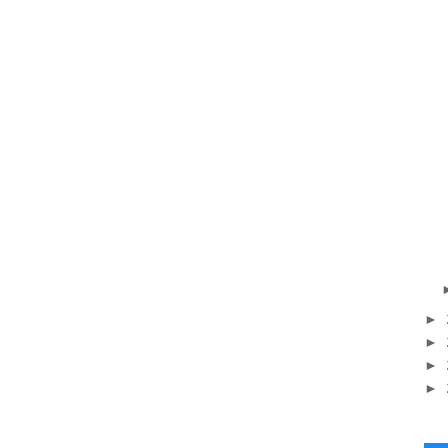
►
►
►
►