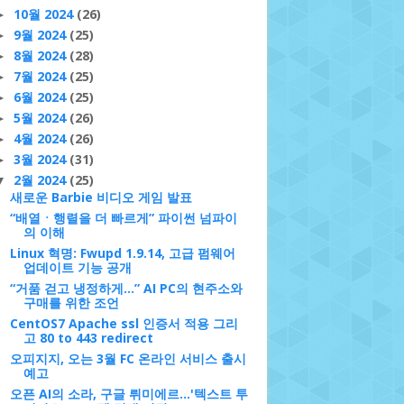
10월 2024
(26)
►
9월 2024
(25)
►
8월 2024
(28)
►
7월 2024
(25)
►
6월 2024
(25)
►
5월 2024
(26)
►
4월 2024
(26)
►
3월 2024
(31)
►
2월 2024
(25)
▼
새로운 Barbie 비디오 게임 발표
“배열ㆍ행렬을 더 빠르게” 파이썬 넘파이
의 이해
Linux 혁명: Fwupd 1.9.14, 고급 펌웨어
업데이트 기능 공개
“거품 걷고 냉정하게…” AI PC의 현주소와
구매를 위한 조언
CentOS7 Apache ssl 인증서 적용 그리
고 80 to 443 redirect
오피지지, 오는 3월 FC 온라인 서비스 출시
예고
오픈 AI의 소라, 구글 뤼미에르…'텍스트 투