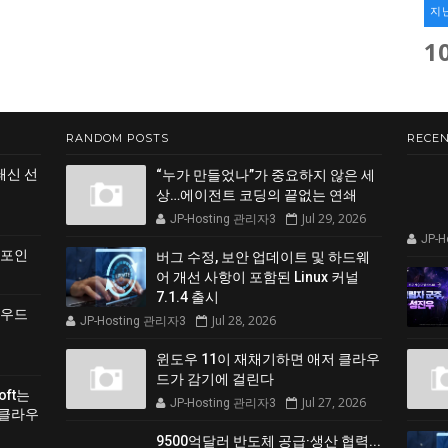
지
1
RANDOM POSTS
RECEN
쇄신 선
“누가 만들었나”가 중요하지 않은 세
상…에이전트 코딩의 끝없는 연쇄
Jul 29, 2026
JP-Hosting 관리자3
JP-
 포인
버그 수정, 보안 업데이트 및 하드웨
어 개선 사항이 포함된 Linux 커널
7.1.4 출시
클라우드
Jul 28, 2026
JP-Hosting 관리자3
윈도우 11이 재채기하면 애저 클라우
드가 감기에 걸린다
soft는
Jul 27, 2026
JP-Hosting 관리자3
 클라우
9500억달러 반도체 공급·생산 협력...