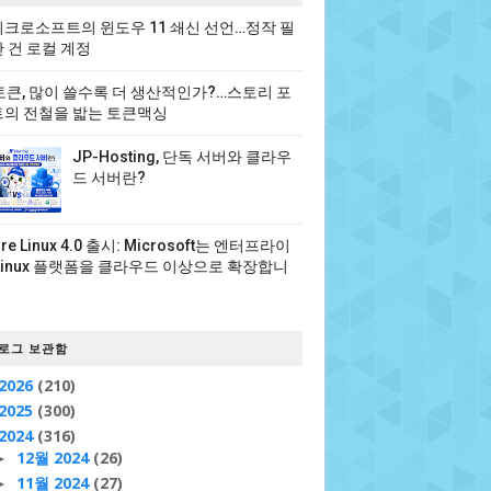
크로소프트의 윈도우 11 쇄신 선언…정작 필
 건 로컬 계정
 토큰, 많이 쓸수록 더 생산적인가?…스토리 포
의 전철을 밟는 토큰맥싱
JP-Hosting, 단독 서버와 클라우
드 서버란?
ure Linux 4.0 출시: Microsoft는 엔터프라이
Linux 플랫폼을 클라우드 이상으로 확장합니
로그 보관함
2026
(210)
2025
(300)
2024
(316)
12월 2024
(26)
►
11월 2024
(27)
►