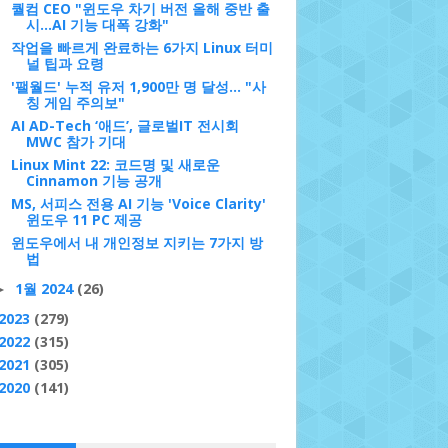
퀄컴 CEO "윈도우 차기 버전 올해 중반 출
시...AI 기능 대폭 강화"
작업을 빠르게 완료하는 6가지 Linux 터미
널 팁과 요령
'팰월드' 누적 유저 1,900만 명 달성... "사
칭 게임 주의보"
AI AD-Tech ‘애드’, 글로벌IT 전시회
MWC 참가 기대
Linux Mint 22: 코드명 및 새로운
Cinnamon 기능 공개
MS, 서피스 전용 AI 기능 'Voice Clarity'
윈도우 11 PC 제공
윈도우에서 내 개인정보 지키는 7가지 방
법
1월 2024
(26)
►
2023
(279)
2022
(315)
2021
(305)
2020
(141)