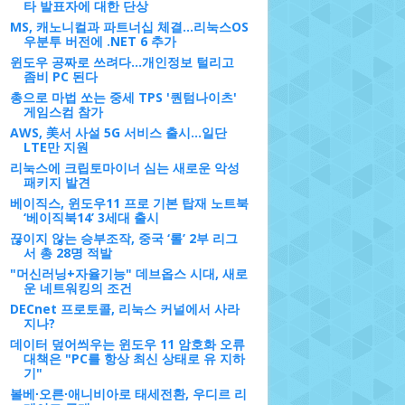
타 발표자에 대한 단상
MS, 캐노니컬과 파트너십 체결...리눅스OS
우분투 버전에 .NET 6 추가
윈도우 공짜로 쓰려다...개인정보 털리고
좀비 PC 된다
총으로 마법 쏘는 중세 TPS '퀀텀나이츠'
게임스컴 참가
AWS, 美서 사설 5G 서비스 출시…일단
LTE만 지원
리눅스에 크립토마이너 심는 새로운 악성
패키지 발견
베이직스, 윈도우11 프로 기본 탑재 노트북
‘베이직북14’ 3세대 출시
끊이지 않는 승부조작, 중국 ‘롤’ 2부 리그
서 총 28명 적발
"머신러닝+자율기능" 데브옵스 시대, 새로
운 네트워킹의 조건
DECnet 프로토콜, 리눅스 커널에서 사라
지나?
데이터 덮어씌우는 윈도우 11 암호화 오류
대책은 "PC를 항상 최신 상태로 유 지하
기"
볼베∙오른∙애니비아로 태세전환, 우디르 리