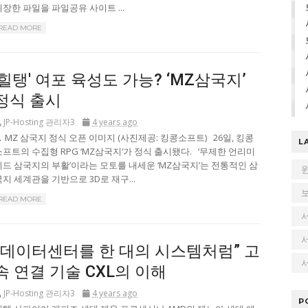
위장한 파일을 파일공유 사이트 ...
READ MORE
'힐탱' 여포 육성도 가능? ‘MZ삼국지’
정식 출시
JP-Hosting 관리자3
4 years ago
▲ MZ 삼국지 정식 오픈 이미지 (사진제공: 킹콩소프트) 26일, 킹콩
L
소프트의 수집형 RPG ‘MZ삼국지’가 정식 출시됐다. ‘무제한 언리미
티드 삼국지의 부활’이라는 모토를 내세운 ‘MZ삼국지’는 전통적인 삼
국지 세계관을 기반으로 3D로 재구...
READ MORE
“데이터센터를 한 대의 시스템처럼” 고
서
속 연결 기술 CXL의 이해
JP-Hosting 관리자3
4 years ago
P