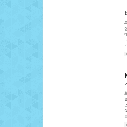
출
O
포