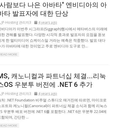
"사람보다 나은 아바타" 엔비디아의 아
바타 발표자에 대한 단상
JP-Hosting 관리자3
4 years ago
엔비디아가 이번주 시그라프(Siggraph)행사에서 메타버스의 미래에
대한 견해를 발표했다. 다양한 시각적 효과로 발표자의 요점을 돋보
이게 한 멀티미디어 쇼케이스일 거라는 예측은 적중했다. 발표 대다
수가 아바타에 대한 것이었고 주로 엔비디아 도구로 안...
READ MORE
MS, 캐노니컬과 파트너십 체결...리눅
스OS 우분투 버전에 .NET 6 추가
JP-Hosting 관리자3
4 years ago
처: .NET Foundation 비주얼 스튜디오 매거진에 따르면, 마이크로
소프트와 캐노니컬(Canonical)이 파트너십 체결 소식과 함께 리눅스
S 우분투 배포 버전에 .NET 6를 포함한다. .NET 6은 우분투 22.04에
함되며, 간단한 ...
READ MORE