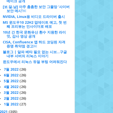
메이크 공개
[보.알.남] 아주 촘촘한 보안 그물망 ‘사이버
보안 메시’￼
NVIDIA, Linux용 비디오 드라이버 출시
MS 윈도우10 22H2 업데이트 예고, 첫 번
째 프리뷰는 인사이더로 배포
10년 간 한국 문화유산 환수 지원한 라이
엇, 감사 영상 공개
CISA, Confluence 앱 하드 코딩된 자격
증명 취약점 경고￼
블로그 | 알파 베타 필요 없는 시브…구글
내부 서버의 리눅스 이야기
윈도우에서 리눅스 듀얼 부팅 어려워진다
7월 2022
(26)
►
6월 2022
(26)
►
5월 2022
(26)
►
4월 2022
(26)
►
3월 2022
(26)
►
2월 2022
(26)
►
1월 2022
(27)
►
2021
(305)