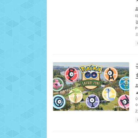
크
이
2