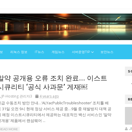
정보
리눅스 정보
IT뉴스
게임뉴스
서버운영TIP
보안뉴스
S
알약 공개용 오류 조치 완료... 이스트
시큐리티 ‘공식 사과문’ 게재￼
JP-Hosting 관리자3
4 years ago
R
급 수동조치 방안 안내…‘ALYacPublicTroubleshooter’ 조치툴 배
포 31일 오전 9시 현재 정상 서비스 제공 중…9월 중 재발방지 대책 공
지 예정 이스트시큐리티에서 제공하는 대표적인 백신 서비스인 ‘알약
공개용’ 제품에서 랜섬웨어 ...
J
READ MORE