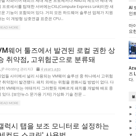
인텔 사파이어 래피즈 세대 제온 프로세서나 AMD의 제노아 세대 에
 프로세서를 탑재한 서버에는CXL(Compute Express Link)이란 새
AI
로운 기능이 포함되어 있다. 거의 모든 하드웨어 솔루션 업체가 지원
인트
하는 이 개방형 상호연결 표준은 CPU...
마이
READ MORE
요한
VM웨어 툴즈에서 발견된 로컬 권한 상
승 취약점, 고위험군으로 분류돼
Az
JP-Hosting 관리자3
4 years ago
즈 
기업들 사이에서 널리 사용되는 VM웨어 솔루션 중 하나에서 고위험
다.
군 취약점이 발견됐다. 패치 외에는 위험을 완화시킬 방법이 없다. 다
행히 VM웨어는 여태까지 그러했듯 재빠르게 패치를 개발해 배포 중
 있다. [보안뉴스 문가용 기자] 가상화 기술 전문 ...
블
READ MORE
►
►
►
갤럭시 탭을 보조 모니터로 설정하는
►
'세컨드 스크린' 사용법
▼