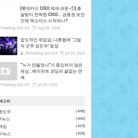
[롯데카드 CISO 제재 파문-①] 총
알받이 전락한 CISO... 금융권 보안
인재 엑소더스 시작되나?
Aug 06, 2026
P-Hosting 관리자3
압도적인 위압감, 나혼렙에 '그림
자 군주 성진우' 등장
Jul 30, 2026
JP-Hosting 관리자3
“누가 만들었나”가 중요하지 않은
세상…에이전트 코딩의 끝없는 연
쇄
Jul 29, 2026
P-Hosting 관리자3
테고리
(449)
윈도우
(442)
IT뉴스
(434)
게임
(426)
리눅스