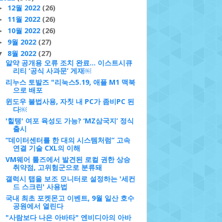
12월 2022
(26)
►
11월 2022
(26)
►
10월 2022
(26)
►
9월 2022
(27)
►
8월 2022
(27)
▼
알약 공개용 오류 조치 완료... 이스트시큐
리티 ‘공식 사과문’ 게재￼
리누스 토발즈 "리눅스5.19, 애플 M1 맥북
으로 배포
윈도우 불법사용, 자칫 내 PC가 좀비PC 된
다￼
'힐탱' 여포 육성도 가능? ‘MZ삼국지’ 정식
출시
“데이터센터를 한 대의 시스템처럼” 고속
연결 기술 CXL의 이해
VM웨어 툴즈에서 발견된 로컬 권한 상승
취약점, 고위험군으로 분류돼
갤럭시 탭을 보조 모니터로 설정하는 '세컨
드 스크린' 사용법
국내 최초 포켓몬고 이벤트, 9월 일산 호수
공원에서 열린다
"사람보다 나은 아바타" 엔비디아의 아바