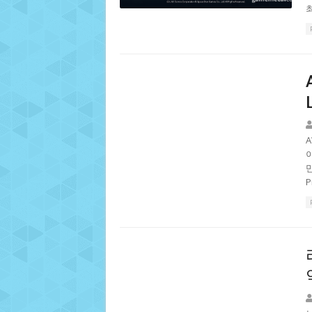
최
만
P