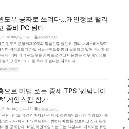
윈도우 공짜로 쓰려다...개인정보 털리
고 좀비 PC 된다
JP-Hosting 관리자3
4 years ago
최근 윈도우 운영체제(OS)의 정품인증 툴인 키 관리 서비스(KMS)로
위장한 악성코드가 파일 공유사이트를 통해 유포되고 있어 주의가 요
구된다. 이에 따라 윈도우를 공짜로 쓰려고 다운받는 경우 개인정보
가 털리고 좀비 PC가 될 우려가 높다는 지적이다....
READ MORE
총으로 마법 쏘는 중세 TPS '퀀텀나이
츠' 게임스컴 참가
JP-Hosting 관리자3
4 years ago
▲ 퀀텀나이트 메인 이미지 (사진제공: 라인게임즈) 라인게임즈가 ‘게
임스컴 2022’에서 TPS 루트슈터 ‘퀀텀나이츠’를 선보이고 신규 트레
일러를 공개한다. 18일, 라인게임즈는 오는 24일부터 개최되는 유럽
►