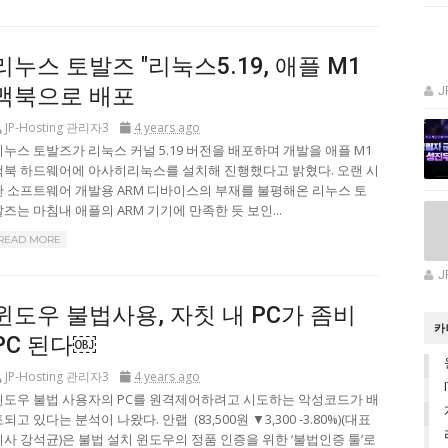
리누스 토발즈 "리눅스5.19, 애플 M1
맥북으로 배포
J
JP-Hosting 관리자3
4 years ago
리누스 토발즈가 리눅스 커널 5.19 버전을 배포하며 개발을 애플 M1
맥북 하드웨어에 아사히리눅스를 설치해 진행했다고 밝혔다. 오랜 시
간 소프트웨어 개발용 ARM 디바이스의 부재를 불평해온 리누스 토
발즈는 마침내 애플의 ARM 기기에 만족한 듯 보인...
READ MORE
J
윈도우 불법사용, 자칫 내 PC가 좀비
카
PC 된다￼
JP-Hosting 관리자3
4 years ago
윈도우 불법 사용자의 PC를 원격제어하려고 시도하는 악성코드가 배
되고 있다는 분석이 나왔다. 안랩 (83,500원 ▼3,300 -3.80%)(대표
이사 강석균)은 불법 설치 윈도우의 정품 인증을 위한 ‘불법인증 툴’로