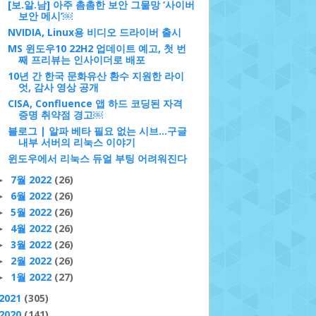
[보.알.남] 아주 촘촘한 보안 그물망 ‘사이버
보안 메시’￼
NVIDIA, Linux용 비디오 드라이버 출시
MS 윈도우10 22H2 업데이트 예고, 첫 번
째 프리뷰는 인사이더로 배포
10년 간 한국 문화유산 환수 지원한 라이
엇, 감사 영상 공개
CISA, Confluence 앱 하드 코딩된 자격
증명 취약점 경고￼
블로그 | 알파 베타 필요 없는 시브…구글
내부 서버의 리눅스 이야기
윈도우에서 리눅스 듀얼 부팅 어려워진다
7월 2022
(26)
►
6월 2022
(26)
►
5월 2022
(26)
►
4월 2022
(26)
►
3월 2022
(26)
►
2월 2022
(26)
►
1월 2022
(27)
►
2021
(305)
2020
(141)