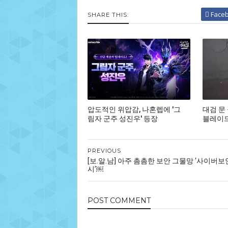
Face
SHARE THIS:
압도적인 위압감, 나혼렙에 '그
대검 문
림자 군주 성진우' 등장
블레이드,
PREVIOUS
[보.알.남] 아주 촘촘한 보안 그물망 ‘사이버보
시’￼
POST
COMMENT