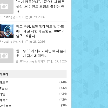
“누가 만들었나”가 중요하지 않은
세상…에이전트 코딩의 끝없는 연
쇄
Jul 29, 2026
P-Hosting 관리자3
버그 수정, 보안 업데이트 및 하드
웨어 개선 사항이 포함된 Linux 커
널 7.1.4 출시
Jul 28, 2026
P-Hosting 관리자3
윈도우 11이 재채기하면 애저 클라
우드가 감기에 걸린다
Jul 27, 2026
JP-Hosting 관리자3
테고리
(448)
윈도우
(442)
IT뉴스
(434)
게임
(426)
리눅스
(38)
보안뉴스