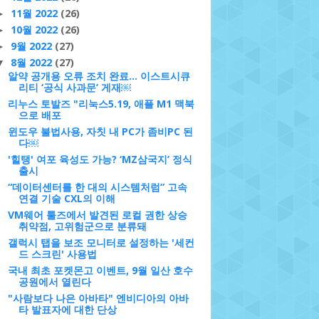
11월 2022
(26)
►
10월 2022
(26)
►
9월 2022
(27)
►
8월 2022
(27)
▼
알약 공개용 오류 조치 완료... 이스트시큐
리티 ‘공식 사과문’ 게재￼
리누스 토발즈 "리눅스5.19, 애플 M1 맥북
으로 배포
윈도우 불법사용, 자칫 내 PC가 좀비PC 된
다￼
'힐탱' 여포 육성도 가능? ‘MZ삼국지’ 정식
출시
“데이터센터를 한 대의 시스템처럼” 고속
연결 기술 CXL의 이해
VM웨어 툴즈에서 발견된 로컬 권한 상승
취약점, 고위험군으로 분류돼
갤럭시 탭을 보조 모니터로 설정하는 '세컨
드 스크린' 사용법
국내 최초 포켓몬고 이벤트, 9월 일산 호수
공원에서 열린다
"사람보다 나은 아바타" 엔비디아의 아바
타 발표자에 대한 단상