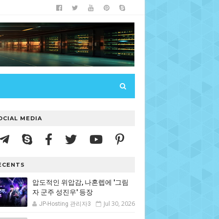
OCIAL MEDIA
ECENTS
압도적인 위압감, 나혼렙에 '그림
자 군주 성진우' 등장
Jul 30, 2026
JP-Hosting 관리자3