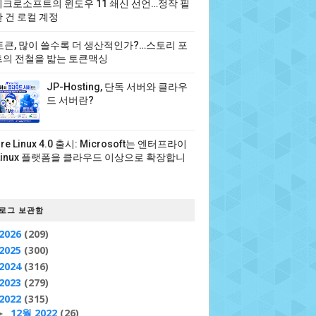
크로소프트의 윈도우 11 쇄신 선언…정작 필
 건 로컬 계정
 토큰, 많이 쓸수록 더 생산적인가?…스토리 포
의 전철을 밟는 토큰맥싱
JP-Hosting, 단독 서버와 클라우
드 서버란?
ure Linux 4.0 출시: Microsoft는 엔터프라이
Linux 플랫폼을 클라우드 이상으로 확장합니
로그 보관함
2026
(209)
2025
(300)
2024
(316)
2023
(279)
2022
(315)
12월 2022
(26)
►