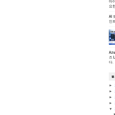
마이
요한
AI
인트
Az
즈 
다.
블
►
►
►
►
▼