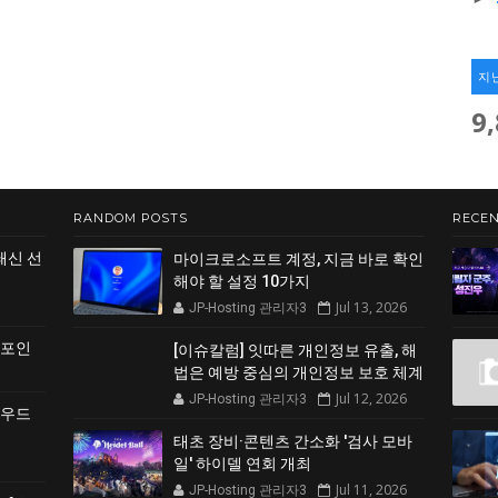
지
9
RANDOM POSTS
RECEN
쇄신 선
마이크로소프트 계정, 지금 바로 확인
해야 할 설정 10가지
Jul 13, 2026
JP-Hosting 관리자3
 포인
[이슈칼럼] 잇따른 개인정보 유출, 해
법은 예방 중심의 개인정보 보호 체계
Jul 12, 2026
JP-Hosting 관리자3
클라우드
태초 장비·콘텐츠 간소화 '검사 모바
일' 하이델 연회 개최
Jul 11, 2026
JP-Hosting 관리자3