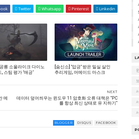
book
Twitter
Whatsapp
Pinterest
Linkedin
L
 공룡 소울라이크 다이노
[숨신소] '압긍' 받은 밀실 살인
 스팀 평가 ’매긍‘
추리게임, 머메이드 마스크
NEXT
안 메
데이터 덮어씌우는 윈도우 11 암호화 오류 대책은 "PC
를 항상 최신 상태로 유 지하기"
서
BLOGGER
DISQUS
FACEBOOK
P