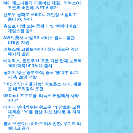
MS, 캐노니컬과 파트너십 체결...리눅스OS
우분투 버전에 .NET 6 추가
윈도우 공짜로 쓰려다...개인정보 털리고
좀비 PC 된다
총으로 마법 쏘는 중세 TPS '퀀텀나이츠'
게임스컴 참가
AWS, 美서 사설 5G 서비스 출시…일단
LTE만 지원
리눅스에 크립토마이너 심는 새로운 악성
패키지 발견
베이직스, 윈도우11 프로 기본 탑재 노트북
‘베이직북14’ 3세대 출시
끊이지 않는 승부조작, 중국 ‘롤’ 2부 리그
서 총 28명 적발
"머신러닝+자율기능" 데브옵스 시대, 새로
운 네트워킹의 조건
DECnet 프로토콜, 리눅스 커널에서 사라
지나?
데이터 덮어씌우는 윈도우 11 암호화 오류
대책은 "PC를 항상 최신 상태로 유 지하
기"
볼베∙오른∙애니비아로 태세전환, 우디르 리
메이크 공개