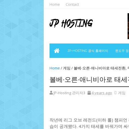
Home
Contact
JP-HOSTING 공식 홈페이지
윈도우 
Home
/
게임
/
볼베∙오른∙애니비아로 태세전환, 
볼베∙오른∙애니비아로 태세
JP-Hosting 관리자3
4 years ago
게임
작년에 리그 오브 레전드(이하 롤) 챔피언
습이 공개됐다. 4가지 태세를 바꿔가며 싸