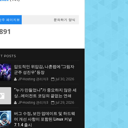
난주 페이지뷰
문의하기 양식
,891
T POSTS
압도적인 위압감, 나혼렙에 '그림자
군주 성진우' 등장
Jul 30, 2026
JP-Hosting 관리자3
“누가 만들었나”가 중요하지 않은 세
상…에이전트 코딩의 끝없는 연쇄
Jul 29, 2026
JP-Hosting 관리자3
버그 수정, 보안 업데이트 및 하드웨
어 개선 사항이 포함된 Linux 커널
7.1.4 출시