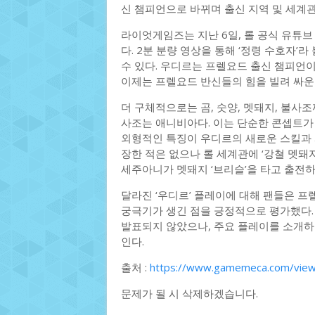
신 챔피언으로 바뀌며 출신 지역 및 세계관
라이엇게임즈는 지난 6일, 롤 공식 유튜
다. 2분 분량 영상을 통해 ‘정령 수호자
수 있다. 우디르는 프렐요드 출신 챔피언
이제는 프렐요드 반신들의 힘을 빌려 싸운
더 구체적으로는 곰, 숫양, 멧돼지, 불사조
사조는 애니비아다. 이는 단순한 콘셉트가
외형적인 특징이 우디르의 새로운 스킬과 
장한 적은 없으나 롤 세계관에 ‘강쳘 멧돼
세주아니가 멧돼지 ‘브리슬’을 타고 출전하
달라진 ‘우디르’ 플레이에 대해 팬들은 
궁극기가 생긴 점을 긍정적으로 평가했다.
발표되지 않았으나, 주요 플레이를 소개하는
인다.
출처 :
https://www.gamemeca.com/vie
문제가 될 시 삭제하겠습니다.