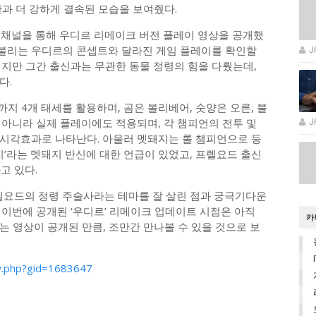
과 더 강하게 결속된 모습을 보여줬다.
브 채널을 통해 우디르 리메이크 버전 플레이 영상을 공개했
’라 불리는 우디르의 콘셉트와 달라진 게임 플레이를 확인할
J
이지만 그간 출신과는 무관한 동물 정령의 힘을 다뤘는데,
다.
까지 4개 태세를 활용하며, 곰은 볼리베어, 숫양은 오른, 불
 아니라 실제 플레이에도 적용되며, 각 챔피언의 전투 및
J
시각효과로 나타난다. 아울러 멧돼지는 롤 챔피언으로 등
지’라는 멧돼지 반신에 대한 언급이 있었고, 프렐요드 출신
고 있다.
프렐요드의 정령 주술사라는 테마를 잘 살린 점과 궁극기다운
 이번에 공개된 ‘우디르’ 리메이크 업데이트 시점은 아직
카
 영상이 공개된 만큼, 조만간 만나볼 수 있을 것으로 보
w.php?gid=1683647