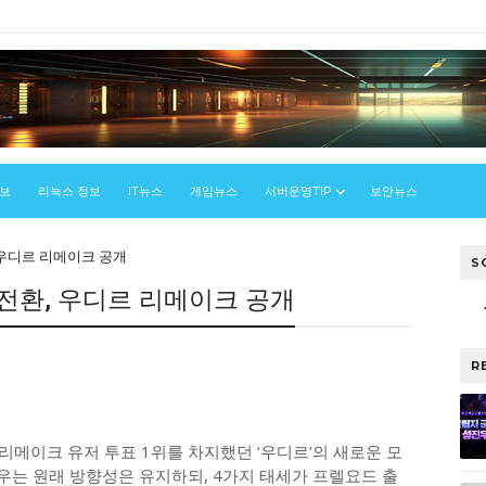
정보
리눅스 정보
IT뉴스
게임뉴스
서버운영TIP
보안뉴스
우디르 리메이크 공개
S
전환, 우디르 리메이크 공개
R
 리메이크 유저 투표 1위를 차지했던 ‘우디르’의 새로운 모
우는 원래 방향성은 유지하되, 4가지 태세가 프렐요드 출