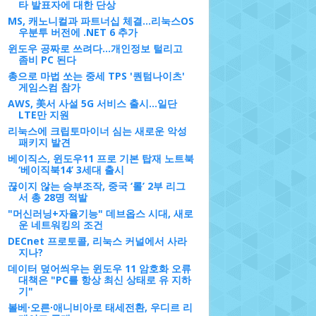
타 발표자에 대한 단상
MS, 캐노니컬과 파트너십 체결...리눅스OS
우분투 버전에 .NET 6 추가
윈도우 공짜로 쓰려다...개인정보 털리고
좀비 PC 된다
총으로 마법 쏘는 중세 TPS '퀀텀나이츠'
게임스컴 참가
AWS, 美서 사설 5G 서비스 출시…일단
LTE만 지원
리눅스에 크립토마이너 심는 새로운 악성
패키지 발견
베이직스, 윈도우11 프로 기본 탑재 노트북
‘베이직북14’ 3세대 출시
끊이지 않는 승부조작, 중국 ‘롤’ 2부 리그
서 총 28명 적발
"머신러닝+자율기능" 데브옵스 시대, 새로
운 네트워킹의 조건
DECnet 프로토콜, 리눅스 커널에서 사라
지나?
데이터 덮어씌우는 윈도우 11 암호화 오류
대책은 "PC를 항상 최신 상태로 유 지하
기"
볼베∙오른∙애니비아로 태세전환, 우디르 리