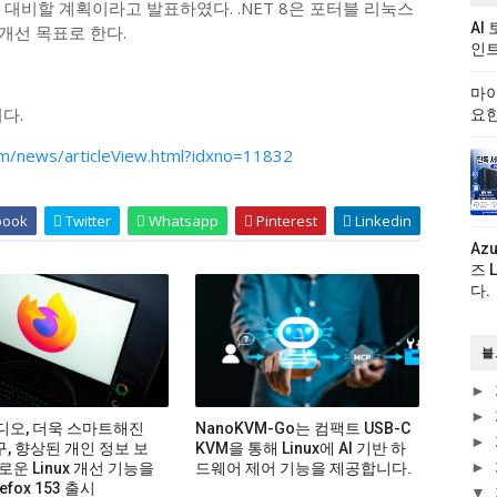
을 대비할 계획이라고 발표하였다. .NET 8은 포터블 리눅스
AI
요 개선 목표로 한다.
인트
마이
다.
요한
m/news/articleView.html?idxno=11832
book
Twitter
Whatsapp
Pinterest
Linkedin
Az
즈 
다.
블
►
►
비디오, 더욱 스마트해진
NanoKVM-Go는 컴팩트 USB-C
►
구, 향상된 개인 정보 보
KVM을 통해 Linux에 AI 기반 하
►
로운 Linux 개선 기능을
드웨어 제어 기능을 제공합니다.
efox 153 출시
▼