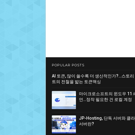
POPULAR POSTS
AI 토큰, 많이 쓸수록 더 생산적인가?…스토리
트의 전철을 밟는 토큰맥싱
마이크로소프트의 윈도우 11 
언…정작 필요한 건 로컬 계정
JP-Hosting, 단독 서버와 
서버란?