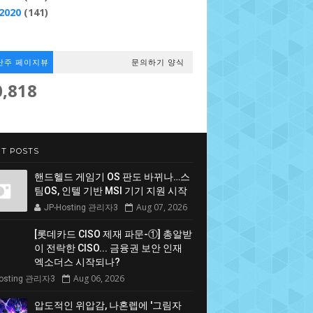
2020
(141)
난주 페이지뷰
문의하기 양식
0,818
T POSTS
핸드헬드 게임기 OS 판도 바뀌나…스
팀OS, 인텔 기반 MSI 기기 지원 시작
Aug 07, 2026
JP-Hosting 관리자3
[롯데카드 CISO 제재 파문-①] 총알받
이 전락한 CISO... 금융권 보안 인재
엑소더스 시작되나?
Aug 06, 2026
Hosting 관리자3
압도적인 위압감, 나혼렙에 '그림자