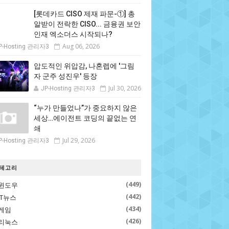
[롯데카드 CISO 제재 파문-①] 총
알받이 전락한 CISO... 금융권 보안
인재 엑소더스 시작되나?
Aug 06, 2026
P-Hosting 관리자3
압도적인 위압감, 나혼렙에 '그림
자 군주 성진우' 등장
Jul 30, 2026
JP-Hosting 관리자3
“누가 만들었나”가 중요하지 않은
세상…에이전트 코딩의 끝없는 연
쇄
Jul 29, 2026
P-Hosting 관리자3
테고리
(449)
윈도우
(442)
IT뉴스
(434)
게임
(426)
리눅스