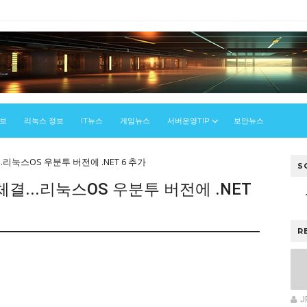
정보
리눅스 정보
IT뉴스
게임뉴스
서버운영TIP
보안뉴스
.리눅스OS 우분투 버전에 .NET 6 추가
S
결...리눅스OS 우분투 버전에 .NET
R
스
J