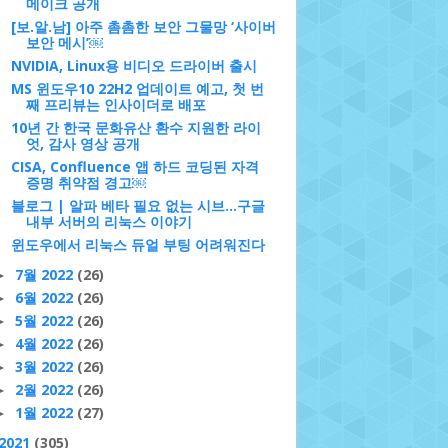
메이크 공개
[보.알.남] 아주 촘촘한 보안 그물망 ‘사이버
보안 메시’￼
NVIDIA, Linux용 비디오 드라이버 출시
MS 윈도우10 22H2 업데이트 예고, 첫 번
째 프리뷰는 인사이더로 배포
10년 간 한국 문화유산 환수 지원한 라이
엇, 감사 영상 공개
CISA, Confluence 앱 하드 코딩된 자격
증명 취약점 경고￼
블로그 | 알파 베타 필요 없는 시브…구글
내부 서버의 리눅스 이야기
윈도우에서 리눅스 듀얼 부팅 어려워진다
7월 2022
(26)
►
6월 2022
(26)
►
5월 2022
(26)
►
4월 2022
(26)
►
3월 2022
(26)
►
2월 2022
(26)
►
1월 2022
(27)
►
2021
(305)