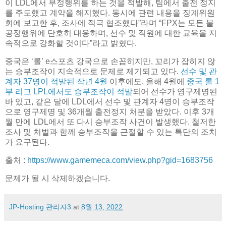
이 LDL에서 부정행위를 하는 것을 적발해, 팀에서 출전 정지
를 주도했고 계약을 해지했다. 동시에 관련 내용을 징계위원
회에 보고한 후, 조사에 적극 협조했다”라며 “FPX는 모든 불
공정행위에 단호히 대응하며, 선수 및 직원에 대한 교육을 지
속적으로 강화할 것이다”라고 밝혔다.
중국은 ‘롤’ e스포츠 강국으로 손꼽히지만, 꼬리가 잡히지 않
는 승부조작이 지속적으로 문제로 제기되고 있다.
선수 및 관
계자 37명이 적발된 작년 4월
이후에도, 올해 4월에
중국 롤 1
부 리그 LPL에서도 승부조작이 적발
되어 선수가 영구제명된
바 있고, 같은 달에 LDL에서 선수 및 관계자 4명이 승부조작
으로 영구제명 및 36개월 출전정지 처분을 받았다. 이후 3개
월 만에 LDL에서 또 다시 승부조작 사건이 발생했다. 철저한
조사 및 처벌과 함께 승부조작을 근절할 수 있는 특단의 조치
가 요구된다.
출처 :
https://www.gamemeca.com/view.php?gid=1683756
문제가 될 시 삭제하겠습니다.
JP-Hosting 관리자3
at
8월 13, 2022