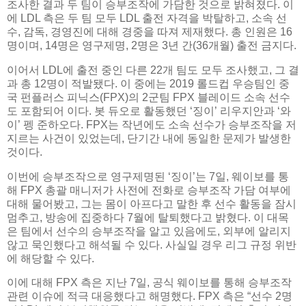
조사한 결과 두 팀이 승부조작에 가담한 것으로 밝혀졌다. 이
에 LDL 측은 두 팀 모두 LDL 출전 자격을 박탈하고, 소속 선
수, 감독, 경영진에 대해 경중을 따져 제재했다. 총 인원은 16
명이며, 14명은 영구제명, 2명은 3년 간(36개월) 출전 금지다.
이어서 LDL에 출전 중인 다른 22개 팀도 모두 조사했고, 그 결
과 총 12명이 적발됐다. 이 중에는 2019 롤드컵 우승팀인 중
국 펀플러스 피닉스(FPX)의 2군팀 FPX 블레이드 소속 선수
도 포함되어 이다. 봇 듀오로 활동했던 ‘징이’ 리우지안과 ‘와
이’ 펭 준하오다. FPX는 작년에도 소속 선수가 승부조작을 저
지르는 사건이 있었는데, 단기간 내에 동일한 문제가 발생한
것이다.
이번에 승부조작으로 영구제명된 ‘징이’는 7일, 웨이보를 통
해 FPX 총괄 매니저가 사전에 전화로 승부조작 가담 여부에
대해 물어봤고, 그는 몸이 아프다고 말한 후 선수 활동을 잠시
멈추고, 방송에 집중하다 7월에 탈퇴했다고 밝혔다. 이 대목
은 팀에서 선수의 승부조작을 알고 있음에도, 외부에 알리지
않고 묵인했다고 해석될 수 있다. 사실일 경우 리그 규정 위반
에 해당할 수 있다.
이에 대해 FPX 측은 지난 7일, 공식 웨이보를 통해 승부조작
관련 이슈에 적극 대응했다고 해명했다. FPX 측은 “선수 2명