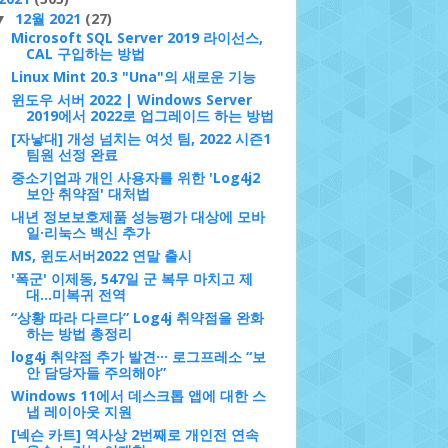
12월 2021
(27)
▼
Microsoft SQL Server 2019 라이선스,
CAL 구입하는 방법
Linux Mint 20.3 "Una"의 새로운 기능
윈도우 서버 2022 | Windows Server
2019에서 2022로 업그레이드 하는 방법
[자낳대] 개성 넘치는 여섯 팀, 2022 시즌1
팀원 선정 완료
중소기업과 개인 사용자를 위한 'Log4j2
보안 취약점' 대처법
내년 정보보호제품 성능평가 대상에 모바
일·리눅스 백신 추가
MS, 윈도서버2022 연말 출시
'폭군' 이제동, 547일 군 복무 마치고 제
대…미복귀 전역
“상황 따라 다르다” Log4j 취약점을 완화
하는 방법 총정리
log4j 취약점 추가 발견··· 로그프레소 “보
안 담당자들 주의해야”
Windows 11에서 데스크톱 앱에 대한 스
냅 레이아웃 지원
[넥슨 카트] 역사상 2번째로 개인전 연속