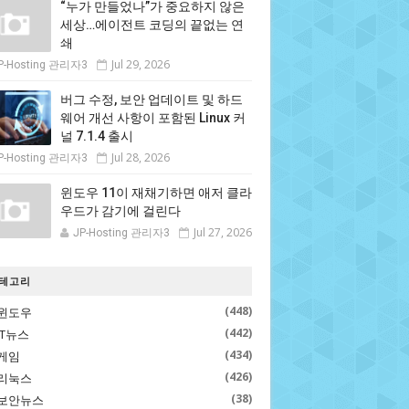
“누가 만들었나”가 중요하지 않은
세상…에이전트 코딩의 끝없는 연
쇄
Jul 29, 2026
P-Hosting 관리자3
버그 수정, 보안 업데이트 및 하드
웨어 개선 사항이 포함된 Linux 커
널 7.1.4 출시
Jul 28, 2026
P-Hosting 관리자3
윈도우 11이 재채기하면 애저 클라
우드가 감기에 걸린다
Jul 27, 2026
JP-Hosting 관리자3
테고리
(448)
윈도우
(442)
IT뉴스
(434)
게임
(426)
리눅스
(38)
보안뉴스