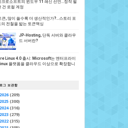
크로소프트의 윈도우 11 쇄신 선언…정작 필
 건 로컬 계정
 토큰, 많이 쓸수록 더 생산적인가?…스토리 포
의 전철을 밟는 토큰맥싱
JP-Hosting, 단독 서버와 클라우
드 서버란?
ure Linux 4.0 출시: Microsoft는 엔터프라이
Linux 플랫폼을 클라우드 이상으로 확장합니
로그 보관함
2026
(209)
2025
(300)
2024
(316)
2023
(279)
2022
(315)
2021
(305)