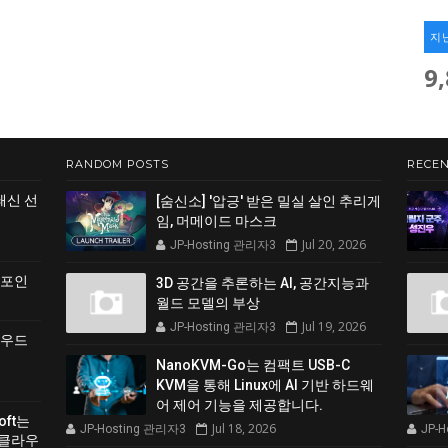
지
9
RANDOM POSTS
RECEN
쇄신 선
[숨신소] '압긍' 받은 밀실 살인 추리게
임, 머메이드 마스크
Jul 20, 2026
JP-Hosting 관리자3
 포인
3D 공간을 추론하는 AI, 공간지능과
월드 모델의 부상
Jul 19, 2026
JP-Hosting 관리자3
클라우드
NanoKVM-Go는 컴팩트 USB-C
KVM을 통해 Linux에 AI 기반 하드웨
어 제어 기능을 제공합니다.
soft는
Jul 18, 2026
JP-Hosting 관리자3
JP-
 클라우