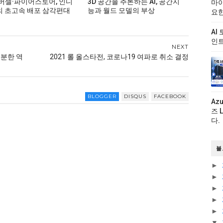
버셀·파이어스토어, 인디
3D 공간을 추론하는 AI, 공간지
마이
 초고속 배포 삼각편대
능과 월드 모델의 부상
요한
AI
인트
NEXT
충분한 역
2021 롤 올스타전, 코로나19 여파로 취소 결정
BLOGGER
DISQUS
FACEBOOK
Az
즈 
다.
블
►
►
►
►
►
▼