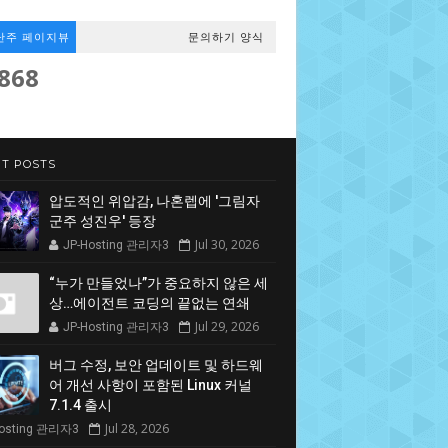
난주 페이지뷰
문의하기 양식
,868
T POSTS
압도적인 위압감, 나혼렙에 '그림자
군주 성진우' 등장
Jul 30, 2026
JP-Hosting 관리자3
“누가 만들었나”가 중요하지 않은 세
상…에이전트 코딩의 끝없는 연쇄
Jul 29, 2026
JP-Hosting 관리자3
버그 수정, 보안 업데이트 및 하드웨
어 개선 사항이 포함된 Linux 커널
7.1.4 출시
Jul 28, 2026
Hosting 관리자3