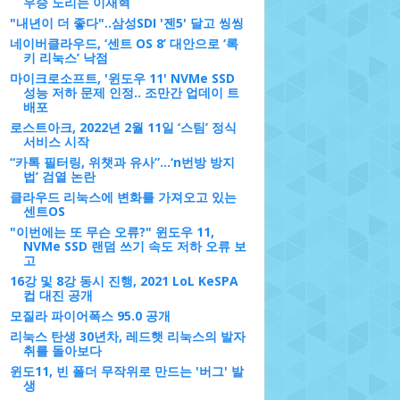
우승 노리는 이재혁
"내년이 더 좋다"..삼성SDI '젠5' 달고 씽씽
네이버클라우드, ‘센트 OS 8’ 대안으로 ‘록
키 리눅스’ 낙점
마이크로소프트, '윈도우 11' NVMe SSD
성능 저하 문제 인정.. 조만간 업데이 트
배포
로스트아크, 2022년 2월 11일 ‘스팀’ 정식
서비스 시작
“카톡 필터링, 위챗과 유사”…‘n번방 방지
법’ 검열 논란
클라우드 리눅스에 변화를 가져오고 있는
센트OS
"이번에는 또 무슨 오류?" 윈도우 11,
NVMe SSD 랜덤 쓰기 속도 저하 오류 보
고
16강 및 8강 동시 진행, 2021 LoL KeSPA
컵 대진 공개
모질라 파이어폭스 95.0 공개
리눅스 탄생 30년차, 레드햇 리눅스의 발자
취를 돌아보다
윈도11, 빈 폴더 무작위로 만드는 '버그' 발
생