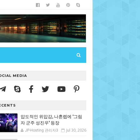
OCIAL MEDIA
ECENTS
압도적인 위압감, 나혼렙에 '그림
자 군주 성진우' 등장
Jul 30, 2026
JP-Hosting 관리자3