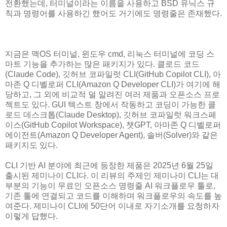
전환했는데, 터미널이라는 이름을 사용하고 BSD 유닉스 규
칙과 명령어를 사용하긴 했어도 거기에도 명령줄은 존재했다.
지금은 맥OS 터미널, 윈도우 cmd, 리눅스 터미널에 코딩 스
마트 기능을 추가하는 많은 패키지가 있다. 클로드 코드
(Claude Code), 깃허브 코파일럿 CLI(GitHub Copilot CLI), 아
마존 Q 디벨로퍼 CLI(Amazon Q Developer CLI)가 여기에 해
당하고, 그 외에 비교적 덜 알려진 여러 제품과 오픈소스 프로
젝트도 있다. GUI 텍스트 창에서 작동하고 코딩이 가능한 클
로드 데스크톱(Claude Desktop), 깃허브 코파일럿 워크스페
이스(GitHub Copilot Workspace), 챗GPT, 아마존 Q 디벨로퍼
에이전트(Amazon Q Developer Agent), 솔버(Solver)와 같은
패키지도 있다.
CLI 기반 AI 분야에 최근에 등장한 제품은 2025년 6월 25일
출시된 제미나이 CLI다. 이 리뷰의 주제인 제미나이 CLI는 대
부분의 기능이 무료인 오픈소스 명령줄 AI 워크플로우 툴로,
기존 툴에 연결되고 코드를 이해하며 워크플로우의 속도를 높
여준다. 제미나이 CLI에 50단어 이내로 자기소개를 요청하자
이렇게 답했다.