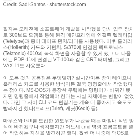
Credit: Sadi-Santos - shutterstock.com
필자는 오래전에 소프트웨어 개발을 시작했을 당시 입력 장치
로 300보드 모뎀을 통해 원격 메인프레임에 연결된 텔레타입
(Teletype)과 종이 테이프 펀치/리더를 사용했다. 이후 홀러리
스(Hollerith) 카드와 키펀치, S/370에 연결된 텍트로닉스
(Tektronix) 4010의 녹색 화면을 사용할 수 있게 됐고 더 나중
에는 PDP-11에 연결된 VT-100과 같은 CRT 터미널, 그리고
VAX-11도 사용했다.
이 모든 것의 공통점은 무엇일까? 실시간이든 종이 테이프나
홀러리스 카드를 사용한 방식이든 결국 명령줄에서 작업했다
는 점이다. MS-DOS가 등장한 무렵에는 명령어가 바뀌긴 했
지만 명령줄에서 작업해야 한다는 사실 자체에는 변함이 없었
다. 다만 그 사이 CLI 코드 편집기는 계속 더 좋아지고 속도도
빨라지긴 했다(브리프(Brief), 케딧(Kedit) 등).
마우스와 GUI를 도입한 윈도우가 나왔을 때는 마침내 작업 방
식이 바뀌겠구나 생각했지만 어느새 cmd 명령 프롬프트를 열
어 작업하는 자신을 발견하곤 했다. 훨씬 더 나중에 맥OS로