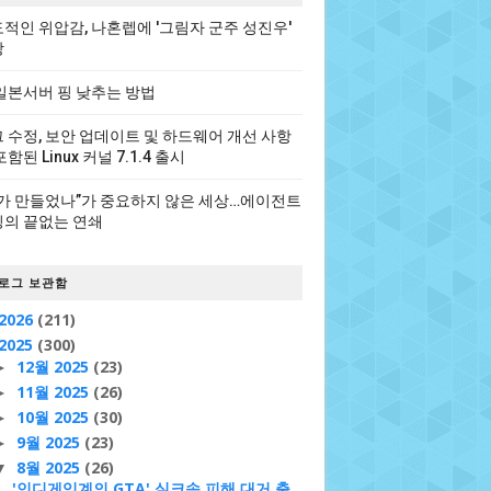
적인 위압감, 나혼렙에 '그림자 군주 성진우'
장
일본서버 핑 낮추는 방법
 수정, 보안 업데이트 및 하드웨어 개선 사항
포함된 Linux 커널 7.1.4 출시
가 만들었나”가 중요하지 않은 세상…에이전트
의 끝없는 연쇄
로그 보관함
2026
(211)
2025
(300)
12월 2025
(23)
►
11월 2025
(26)
►
10월 2025
(30)
►
9월 2025
(23)
►
8월 2025
(26)
▼
'인디게임계의 GTA' 실크송 피해 대거 출