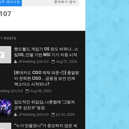
난주 페이지뷰
문의하기 양식
,107
T POSTS
핸드헬드 게임기 OS 판도 바뀌나…스
팀OS, 인텔 기반 MSI 기기 지원 시작
Aug 07, 2026
JP-Hosting 관리자3
[롯데카드 CISO 제재 파문-①] 총알받
이 전락한 CISO... 금융권 보안 인재
엑소더스 시작되나?
Aug 06, 2026
Hosting 관리자3
압도적인 위압감, 나혼렙에 '그림자
군주 성진우' 등장
Jul 30, 2026
JP-Hosting 관리자3
“누가 만들었나”가 중요하지 않은 세