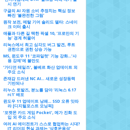
시 연기
구글의 AI 자원 소비 추정치는 핵심 정보
빠진 ‘불완전한 그림’
원작 보전, 메탈 기어 솔리드 델타: 스네이
크 이터 출시
애플과 다른 길 택한 픽셀 10, ‘프로만의 기
능’ 경계 허물어
리눅스에서 최고 심각도 버그 발견, 루트
권한으로 권한 상승 가능
MS, 윈도우 11 '코파일럿' 기능 강화…'사
용 강제'에 불만도
'가디언 테일즈', 볼베르 화산 업데이트 외
주요 소식
존재감 드러낸 NC AI... 새로운 성장동력
기반되나
리누스 토발즈, 분노를 담아 ‘리눅스 6.17
rc1’ 배포
윈도우 11 업데이트 낭패… SSD 오류 잇따
라 [디지털포스트 모닝픽]
'포켓몬 카드 게임 Pocket', 메가 진화 도
입 외 주요 소식
여러 AI 에이전트가 스스로 협업하는 시대?
IT 리더의 현실 과제는 ‘상호운용성’