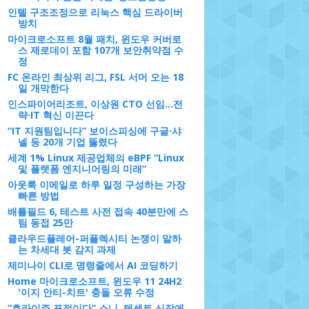
인텔 구조조정으로 리눅스 핵심 드라이버
방치
마이크로소프트 8월 패치, 윈도우 커버로
스 제로데이 포함 107개 보안취약점 수
정
FC 온라인 최상위 리그, FSL 서머 오는 18
일 개막한다
인스파이어리조트, 이상원 CTO 선임…전
략·IT 혁신 이끈다
“IT 지원팀입니다” 보이스피싱에 구글·샤
넬 등 20개 기업 뚫렸다
세계 1% Linux 제공업체의 eBPF “Linux
및 플랫폼 엔지니어링의 미래”
아웃룩 이메일로 하루 일정 구성하는 가장
빠른 방법
배틀필드 6, 테스트 사전 접속 40분만에 스
팀 동접 25만
클라우드플레어-퍼플렉시티 논쟁이 말하
는 차세대 봇 감지 과제
제미나이 CLI로 명령줄에서 AI 코딩하기
Home 마이크로소프트, 윈도우 11 24H2
'이지 안티-치트' 충돌 오류 수정
“호라이즌 표절이다” 소니, 텐센트 신작에