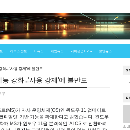
정보
리눅스 정보
IT뉴스
게임뉴스
서버운영TIP
보안뉴스
능 강화…'사용 강제'에 불만도
S
 기능 강화…'사용 강제'에 불만도
도우
R
(MS)가 자사 운영체제(OS)인 윈도우 11 업데이트
 '코파일럿' 기반 기능을 확대한다고 밝혔습니다. 윈도우
 MS가 윈도우 11을 본격적인 'AI OS'로 전환하려
J