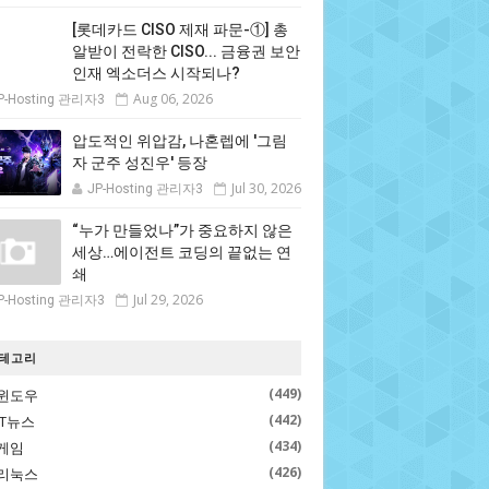
[롯데카드 CISO 제재 파문-①] 총
알받이 전락한 CISO... 금융권 보안
인재 엑소더스 시작되나?
Aug 06, 2026
P-Hosting 관리자3
압도적인 위압감, 나혼렙에 '그림
자 군주 성진우' 등장
Jul 30, 2026
JP-Hosting 관리자3
“누가 만들었나”가 중요하지 않은
세상…에이전트 코딩의 끝없는 연
쇄
Jul 29, 2026
P-Hosting 관리자3
테고리
(449)
윈도우
(442)
IT뉴스
(434)
게임
(426)
리눅스