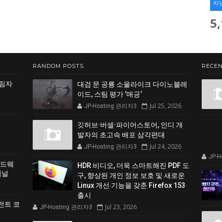
지
5
RANDOM POSTS
RECEN
그림자
대검 문 공룡 소울라이크 다이노블레
이드, 스팀 평가 ’매긍‘
Jul 25, 2026
JP-Hosting 관리자3
깃허브·버셀·파이어스토어, 인디 개
발자의 초고속 배포 삼각편대
Jul 24, 2026
JP-Hosting 관리자3
JP-
하드웨
HDR 비디오, 더욱 스마트해진 PDF 도
커널
구, 향상된 개인 정보 보호 및 새로운
Linux 개선 기능을 갖춘 Firefox 153
출시
전트 코
Jul 23, 2026
JP-Hosting 관리자3