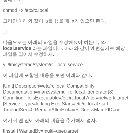
chmod
+
x
/
etc
/
rc
.
local
그러면 아래와 같이 ls를 했을 때, x가 있으면 된다.
다음으로는 아래의 파일을 수정해줘야 하는데,
rc-
local.service
라는 파일이다. 아래와 같이 vi 편집기로 해당
파일을 열어서 수정하자.
vi
/
lib
/
systemd
/
system
/
rc
–
local
.
service
이 파일에 포함된 내용을 보면 아래와 같다.
[
Unit
]
Description
=
/
etc
/
rc
.
local Compatibility
Documentation
=
man
:
systemd
–
rc
–
local
–
generator
(
8
)
ConditionFileIsExecutable
=
/
etc
/
rc
.
local After
=
network
.
target
[
Service
]
Type
=
forking ExecStart
=
/
etc
/
rc
.
local start
TimeoutSec
=
0
RemainAfterExit
=
yes GuessMainPID
=
no
여기서 맨 밑에 아래의 내용을 추가해서 넣자.
[
Install
]
WantedBy
=
multi
–
user
.
target