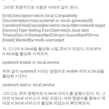
그러면 최종적으로 내용은 아래와 같이 된다.
[
Unit
]
Description
=
/
etc
/
rc
.
local Compatibility
Documentation
=
man
:
systemd
–
rc
–
local
–
generator
(
8
)
ConditionFileIsExecutable
=
/
etc
/
rc
.
local After
=
network
.
target
[
Service
]
Type
=
forking ExecStart
=
/
etc
/
rc
.
local start
TimeoutSec
=
0
RemainAfterExit
=
yes GuessMainPID
=
no
[
Install
]
WantedBy
=
multi
–
user
.
target
자, 드디어 rc.local을 활성화 시킬 준비가 되었다. 이제부터
rc.local을 활성화 시켜보자.
systemctl enable rc
–
local
.
service
위와 같이 systemctl 이라는 명령어로 enable 하여 rc.local을
활성화 시킨다.
systemctl start rc
–
local
.
service
그리고는 위의 명령어로 rc.local 서비스를 실행시킨다. 자, 그
러면 rc.local 서비스가 세팅 되었다. 아래 명령어를 통해서 제
대로 rc.local 서비스가 활성화 되었는지 확인해보자.