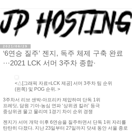
2021/06/29
‘6연승 질주’ 젠지, 독주 체제 구축 완료
···2021 LCK 서머 3주차 종합·
<△[그래픽 자료=LCK 제공] 서머 3주차 팀 순위
(왼쪽) 및 POG 순위. >
3주차서 리브 샌박-아프리카 제압하며 단독 1위
프레딧, 담원 기아-농심 연파 ‘상위권 킬러’ 등극
중상위권 물고 물리며 1경기 차이 순위 경쟁
젠지가 서머 개막 이후 6연승을 질주하면서 단독 1위 자리를
탄탄히 다졌다. 지난 23일부터 27일까지 닷새 동안 서울 종로