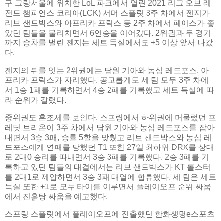
구 그랑서울에 위치한 LoL 파크에서 열린 2021 리그 오브 레
전드 챔피언스 코리아(LCK) 서머 스플릿 3주 차에서 젠지가
리브 샌드박스와 아프리카 프릭스 등 2주 차에서 페이스가 좋
았던 팀들을 물리치면서 6연승을 이어갔다. 2위권과 두 경기
까지 승차를 벌린 젠지는 세트 득실에서도 +5 이상 앞서 나갔
다.
젠지의 뒤를 잇는 2위권에는 담원 기아와 농심 레드포스, 아
프리카 프릭스가 자리했다. 공교롭게도 세 팀 모두 3주 차에
서 1승 1패를 기록하면서 4승 2패를 기록했고 세트 득실에 따
라 순위가 갈렸다.
중위권도 혼조세를 보인다. 스프링에서 하위권에 머물렀던 프
레딧 브리온이 3주 차에서 담원 기아와 농심 레드포스를 잡아
내면서 3승 3패, 승률 5할을 맞췄고 리브 샌드박스와 농심 레
드포스에게 연패를 당했던 T1 또한 27일 최하위 DRX를 상대
로 2대0 승리를 따내면서 3승 3패를 기록했다. 2승 3패를 기
록하고 있던 팀들의 대결에서는 리브 샌드박스가 KT 롤스터
를 2대1로 제압하면서 3승 3패 대열에 합류했다. 세 팀은 세트
득실 또한 +1로 모두 타이를 이루면서 플레이오프 순위 싸움
에서 진흙탕 싸움을 예고했다.
스프링 스플릿에서 플레이오프에 진출했던 한화생명e스포츠