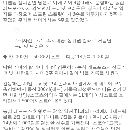
디펜딩 챔피언인 담원 기아에 이어 4승 1패로 순항하던 농심
레드포스까지 꺾으면서 프레딧 브리온은 ‘상위권 킬러’로 입
지를 다졌으며 스프링 스플릿에서 3승을 거두기까지 5주나
걸렸던 주기를 서머에서는 3주로 앞당겼다.
<△[사진 자료=LCK 제공] 상위권 킬러로 거듭난
프레딧 브리온. >
◆’칸’ 300전-1,500어시스트…’피넛’ 14번째 1,000킬
담원 기아의 탑 라이너 ‘칸’ 김동하와 농심 레드포스의 정글러
‘피넛’ 한왕호가 서머 3주 차에서 길이 남을 기록을 세웠다.
김동하는 23일 프레딧 브리온과의 대결에서 세 세트에 모두
출전하면서 통산 300전(세트) 기록을달성했으며 다음 경기였
던 한화생명e스포츠와의 대결에서는 11개의 어시스트를 보
태면서 1,500어시스트에 올라섰다.
농심 레드포스 한왕호는 24일 열린 T1과의 대결에서 1세트럼
블로 2킬, 2세트 다이애나로 7킬을 만들어내면서 LCK 통산
14번째 1,000킬을 달성한 선수로 기록됐다. ‘스코어’ 고동빈,
‘앰비션’ 강찬용 등 정글러로 이름을 날리던 선수들이 먼저