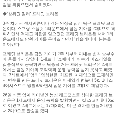
감을 되찾으면서 승리했다.
◆’상위권 킬러’ 프레딧 브리온
3주 차에서 젠지만큼이나 깊은 인상을 남긴 팀은 프레딧 브리
온이다. 스프링 스플릿 1라운드에서 담원 기아를 2대0으로 격
파하면서 역대급 파란을 일으켰던 프레딧 브리온은 서머 1라
운드에서도 담원 기아를 무너뜨리면서 ‘킹슬레이어’ 본능을
이어갔다.
프레딧 브리온은 담원 기아가 2주 차부터 꺼내는 변칙 승부수
에 흔들리지 않았다. 1세트에 ‘쇼메이커’ 허수의 이즈리얼을
집중적으로 공략하면서 낙승을 거둔 프레딧 브리온은 2세트
에서는 담원 기아의 조직력과 운영 능력을 넘지 못하고 패했
다. 3세트에서 ‘엄티’ 엄성현을 ‘치프틴’ 이재엽으로 교체하면
서 변수를 만든 프레딧 브리온은 이재엽의 럼블이 5킬 1데스
8어시스트로 맹활약하면서 담원 기아를 2대1로 제압했다.
26일 식품 업계 라이벌인 농심 레드포스를 상대한 프레딧 브
리온은 1세트에서 운영 능력을 발휘하면서 킬 스코어 9대3으
로 이겼고 2세트에서는 17대2라는 더 큰 격차를 만들어내면
서 2대0으로 완승을 했다.