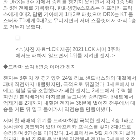
와 DRX는 3주 차에서 승리를 챙기지 못하면서 각각 1승 5패
와 6전 전패를 기록했다. 한화생명e스포츠는 아프리카 프릭
스에게 0대2, 담원 기아에게 1대2로 패했으며 DRX는 KT 롤
스터와 T1에게 0대2로 무너지면서 서머 스플릿에서 아직 1승
도 거두지 못했다.
<△[사진 자료=LCK 제공] 2021 LCK 서머 3주차
에서도 패하지 않으면서 1위를 지켜낸 젠지. >
◆드라마 쓰며 6연승 이어간 젠지
젠지는 3주 차 첫 경기였던 24일 리브 샌드박스와의 대결에서
패배 직전까지 내몰렸지만, 극적으로 뒤집었다. 1세트에서 비
에고, 럼블 등을 조합했다가 패한 젠지는 2세트에서 주력 챔
피언인 볼리베어와 아지르를 들고나와 승리했다. 3세트에서
억제기를 2개까지 내줬던 젠지는 36분에 벌어진 전투에서 대
승을 거둔 뒤 밀고 들어가서 역전승을 만들어냈다.
서머 첫 패배의 위기를 드라마처럼 극복한 젠지는 4승 1패로
상위권에 랭크되어 있던 아프리카 프릭스를 맞아 2대0으로
승리하며 6연승을 이어갔다. 1세트에서는 5킬 차이까지 벌어
졌지만, 후반 집중력을 발휘해 역전해낸 젠지는 2세트에 안정