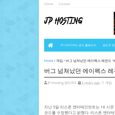
Home
Contact
JP-HOSTING 공식 홈페이지
윈도우 
Home
/
게임
/
버그 넘쳐났던 에이펙스 레전드 16시
버그 넘쳐났던 에이펙스 레전드
JP-Hosting 관리자3
3 years ago
게임
지난 5일 리스폰 엔터테인먼트는 16 시즌
코드를 수정했다고 밝혔다. 리스폰 엔터테