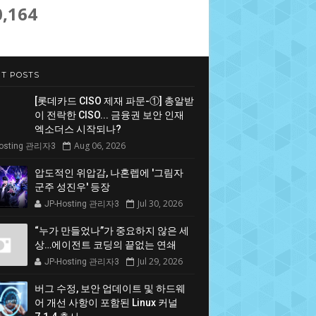
0,164
T POSTS
[롯데카드 CISO 제재 파문-①] 총알받
이 전락한 CISO... 금융권 보안 인재
엑소더스 시작되나?
Aug 06, 2026
Hosting 관리자3
압도적인 위압감, 나혼렙에 '그림자
군주 성진우' 등장
Jul 30, 2026
JP-Hosting 관리자3
“누가 만들었나”가 중요하지 않은 세
상…에이전트 코딩의 끝없는 연쇄
Jul 29, 2026
JP-Hosting 관리자3
버그 수정, 보안 업데이트 및 하드웨
어 개선 사항이 포함된 Linux 커널