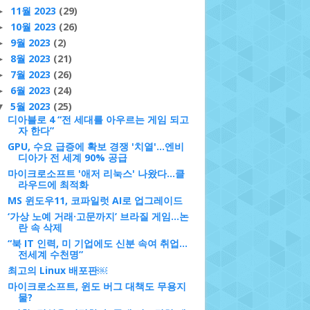
11월 2023
(29)
►
10월 2023
(26)
►
9월 2023
(2)
►
8월 2023
(21)
►
7월 2023
(26)
►
6월 2023
(24)
►
5월 2023
(25)
▼
디아블로 4 “전 세대를 아우르는 게임 되고
자 한다”
GPU, 수요 급증에 확보 경쟁 '치열'…엔비
디아가 전 세계 90% 공급
마이크로소프트 '애저 리눅스' 나왔다...클
라우드에 최적화
MS 윈도우11, 코파일럿 AI로 업그레이드
‘가상 노예 거래·고문까지’ 브라질 게임…논
란 속 삭제
“북 IT 인력, 미 기업에도 신분 속여 취업…
전세계 수천명”
최고의 Linux 배포판￼
마이크로소프트, 윈도 버그 대책도 무용지
물?