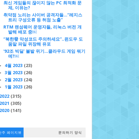
최신 게임들의 끊이지 않는 PC 최적화 문
제, 이유는?
취약점 노리는 사이버 공격자들…“레지스
트리 구성오류 등 허점 노출”
RTM 랜섬웨어 운영자들, 리눅스 버전 개
발해 배포 중￼
“북한發 악성코드 주의하세요”..윈도우 도
움말 파일 위장해 유포
‘92조 빅딜’ 불발 위기…클라우드 게임 뭐기
에?￼
4월 2023
(23)
►
3월 2023
(26)
►
2월 2023
(24)
►
1월 2023
(26)
►
2022
(315)
2021
(305)
2020
(141)
난주 페이지뷰
문의하기 양식