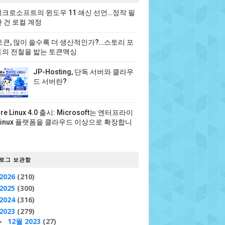
크로소프트의 윈도우 11 쇄신 선언…정작 필
 건 로컬 계정
 토큰, 많이 쓸수록 더 생산적인가?…스토리 포
의 전철을 밟는 토큰맥싱
JP-Hosting, 단독 서버와 클라우
드 서버란?
ure Linux 4.0 출시: Microsoft는 엔터프라이
Linux 플랫폼을 클라우드 이상으로 확장합니
로그 보관함
2026
(210)
2025
(300)
2024
(316)
2023
(279)
12월 2023
(27)
►