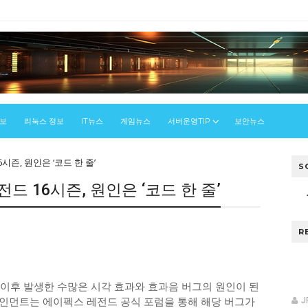
정보
리눅스 정보
IT뉴스
게임뉴스
서버운영TIP
보안뉴스
즌, 원인은 ‘코드 한 줄’
S
 16시즌, 원인은 ‘코드 한 줄’
R
 이후 발생한 수많은 시각 효과와 효과음 버그의 원인이 된
인먼트는 에이펙스 레전드 공식 포럼을 통해 해당 버그가
J