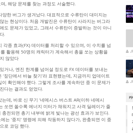
며, 해당 문제를 찾는 과정도 서술했다.
던 다양한 버그가 생겨났다. 대표적으로 수류탄이 대미지는
않는 현상이다. 처음 개발진은 수류탄이 사라지는 버그라
에도 문제가 있었고, 그래서 수류탄이 증발하는 것이 아니
다.
각종 효과(FX) 데이터를 처리할 수 있으며, 이 수치를 넘
구를 활용해 50명의 캐릭터가 계속해서 총을 쏘는 상황을
J
되지 않았다
있거나, 엔진 한계를 넘어설 정도로 FX 데이터를 보내는
은 ‘짚단에서 바늘 찾기’라 표현됐는데, 지금까지 업데이트
일이 확인해야 했다. 그렇게 조사를 계속하던 중 이 문제가
J
진다는 결과도 얻었다.
카
는데, 바로 신 무기 ‘네메시스 버스트 AR(이하 네메시
스는 쏘면 쏠수록 에너지 미터가 채워지고 사격 딜레이가 줄
 충전되면 총기 내부에 밝게 빛나는 광선 효과가 보인다.
에는 ‘중지’ 명령에 의해 작동하지 않다가, 완충되면 이 중
으로 코딩 했다.