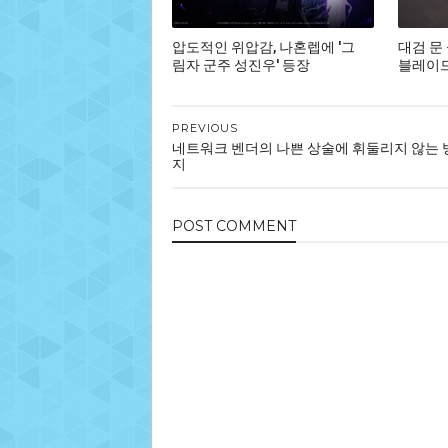
압도적인 위압감, 나혼렙에 '그
대검 문
림자 군주 성진우' 등장
블레이드,
PREVIOUS
네트워크 벤더의 나쁜 상술에 휘둘리지 않는 
지
POST
COMMENT