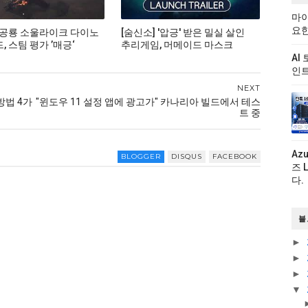
마이
요한
 공룡 소울라이크 다이노
[숨신소] '압긍' 받은 밀실 살인
 스팀 평가 ’매긍‘
추리게임, 머메이드 마스크
AI
인트
NEXT
방법 4가
"윈도우 11 설정 앱에 광고가" 카나리아 빌드에서 테스
트 중
Az
BLOGGER
DISQUS
FACEBOOK
즈 
다.
블
►
►
►
▼