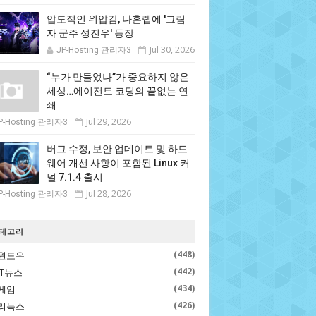
압도적인 위압감, 나혼렙에 '그림
자 군주 성진우' 등장
Jul 30, 2026
JP-Hosting 관리자3
“누가 만들었나”가 중요하지 않은
세상…에이전트 코딩의 끝없는 연
쇄
Jul 29, 2026
P-Hosting 관리자3
버그 수정, 보안 업데이트 및 하드
웨어 개선 사항이 포함된 Linux 커
널 7.1.4 출시
Jul 28, 2026
P-Hosting 관리자3
테고리
(448)
윈도우
(442)
IT뉴스
(434)
게임
(426)
리눅스