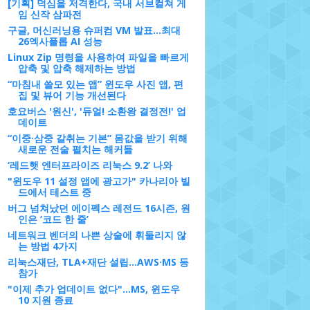
[기획] 덕심을 저격한다, 국내 서브컬쳐 게
임 신작 삼파전
구글, 머신러닝용 슈퍼컴 VM 발표…최대
26엑사플롭 AI 성능
Linux Zip 명령을 사용하여 파일을 빠르게
압축 및 압축 해제하는 방법
“마침내 쓸모 있는 앱” 윈도우 사진 앱, 편
집 및 뷰어 기능 개선된다
호요버스 '원신', '듀얼! 소환왕 결정전!' 업
데이트
“이중·삼중 갈취는 기본” 몸값을 받기 위해
새로운 전술 펼치는 해커들
‘레드햇 엔터프라이즈 리눅스 9.2’ 나와
"윈도우 11 설정 앱에 광고가" 카나리아 빌
드에서 테스트 중
버그 넘쳐났던 에이펙스 레전드 16시즌, 원
인은 ‘코드 한 줄’
네트워크 벤더의 나쁜 상술에 휘둘리지 않
는 방법 4가지
리눅스재단, TLA+재단 설립...AWS·MS 등
참가
"이제 추가 업데이트 없다"...MS, 윈도우
10 지원 종료