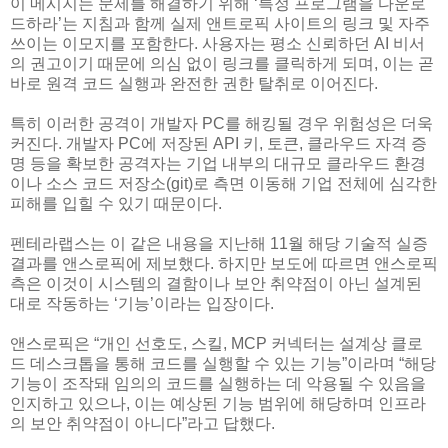
이 메시지는 문제를 해결하기 위해 ‘특정 프로그램을 다운로
드하라’는 지침과 함께 실제 앤트로픽 사이트의 링크 및 자주
쓰이는 이모지를 포함한다. 사용자는 평소 신뢰하던 AI 비서
의 권고이기 때문에 의심 없이 링크를 클릭하게 되며, 이는 곧
바로 원격 코드 실행과 완전한 권한 탈취로 이어진다.
특히 이러한 공격이 개발자 PC를 해킹될 경우 위험성은 더욱
커진다. 개발자 PC에 저장된 API 키, 토큰, 클라우드 자격 증
명 등을 확보한 공격자는 기업 내부의 대규모 클라우드 환경
이나 소스 코드 저장소(git)로 측면 이동해 기업 전체에 심각한
피해를 입힐 수 있기 때문이다.
펜테라랩스는 이 같은 내용을 지난해 11월 해당 기술적 실증
결과를 앤스로픽에 제보했다. 하지만 보도에 따르면 앤스로픽
측은 이것이 시스템의 결함이나 보안 취약점이 아닌 설계된
대로 작동하는 ‘기능’이라는 입장이다.
앤스로픽은 “개인 선호도, 스킬, MCP 커넥터는 설계상 클로
드 데스크톱을 통해 코드를 실행할 수 있는 기능”이라며 “해당
기능이 조작돼 임의의 코드를 실행하는 데 악용될 수 있음을
인지하고 있으나, 이는 예상된 기능 범위에 해당하며 인프라
의 보안 취약점이 아니다”라고 답했다.