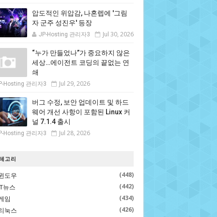
압도적인 위압감, 나혼렙에 '그림
자 군주 성진우' 등장
Jul 30, 2026
JP-Hosting 관리자3
“누가 만들었나”가 중요하지 않은
세상…에이전트 코딩의 끝없는 연
쇄
Jul 29, 2026
P-Hosting 관리자3
버그 수정, 보안 업데이트 및 하드
웨어 개선 사항이 포함된 Linux 커
널 7.1.4 출시
Jul 28, 2026
P-Hosting 관리자3
테고리
(448)
윈도우
(442)
IT뉴스
(434)
게임
(426)
리눅스