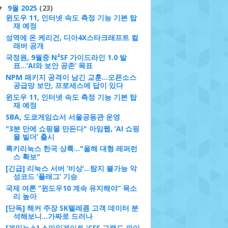
9월 2025
(23)
▼
윈도우 11, 인터넷 속도 측정 기능 기본 탑
재 예정
성역에 온 케리건, 디아4X스타크래프트 컬
래버 공개
국정원, 9월중 N²SF 가이드라인 1.0 발
표...‘AI와 보안 공존’ 목표
NPM 패키지 공격이 남긴 교훈…오픈소스
공급망 보안, 프로세스에 답이 있다
윈도우 11, 인터넷 속도 측정 기능 기본 탑
재 예정
SBA, 도쿄게임쇼서 서울공동관 운영
"3분 만에 쇼핑몰 만든다" 아임웹, ‘AI 쇼핑
몰 빌더’ 출시
록키리눅스 한국 상륙…"올해 대형 레퍼런
스 확보"
[긴급] 리눅스 서버 ‘비상’...탐지 불가능 악
성코드 ‘플래그’ 기승
국제 여론 “윈도우10 계속 유지해야” 목소
리 높아
[단독] 해커 주장 SK텔레콤 고객 데이터 분
석해보니...가짜로 드러나
[게임뉴스] 스마일게이트 'CFS 그랜드 파이