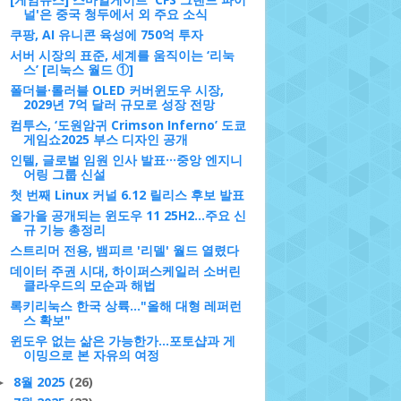
널'은 중국 청두에서 외 주요 소식
쿠팡, AI 유니콘 육성에 750억 투자
서버 시장의 표준, 세계를 움직이는 ‘리눅
스’ [리눅스 월드 ①]
폴더블·롤러블 OLED 커버윈도우 시장,
2029년 7억 달러 규모로 성장 전망
컴투스, ‘도원암귀 Crimson Inferno’ 도쿄
게임쇼2025 부스 디자인 공개
인텔, 글로벌 임원 인사 발표···중앙 엔지니
어링 그룹 신설
첫 번째 Linux 커널 6.12 릴리스 후보 발표
올가을 공개되는 윈도우 11 25H2…주요 신
규 기능 총정리
스트리머 전용, 뱀피르 '리델' 월드 열렸다
데이터 주권 시대, 하이퍼스케일러 소버린
클라우드의 모순과 해법
록키리눅스 한국 상륙..."올해 대형 레퍼런
스 확보"
윈도우 없는 삶은 가능한가…포토샵과 게
이밍으로 본 자유의 여정
8월 2025
(26)
►