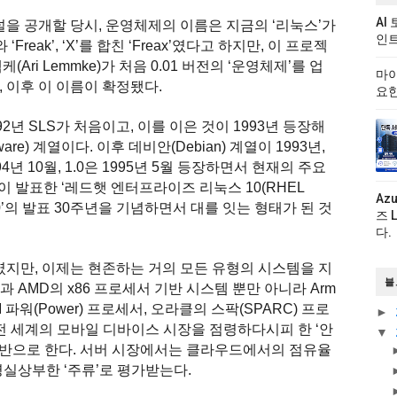
AI
커널을 공개할 당시, 운영체제의 이름은 지금의 ‘리눅스’가
인트
Freak’, ‘X’를 합친 ‘Freax’였다고 하지만, 이 프로젝
Ari Lemmke)가 처음 0.01 버전의 ‘운영체제’를 업
마이
고, 이후 이 이름이 확정됐다.
요한
2년 SLS가 처음이고, 이를 이은 것이 1993년 등장해
re) 계열이다. 이후 데비안(Debian) 계열이 1993년,
994년 10월, 1.0은 1995년 5월 등장하면서 현재의 주요
이 발표한 ‘레드햇 엔터프라이즈 리눅스 10(RHEL
Az
.0’의 발표 30주년을 기념하면서 대를 잇는 형태가 된 것
즈 
다.
였지만, 이제는 현존하는 거의 모든 유형의 시스템을 지
블
 AMD의 x86 프로세서 기반 시스템 뿐만 아니라 Arm
 파워(Power) 프로세서, 오라클의 스팍(SPARC) 프로
►
전 세계의 모바일 디바이스 시장을 점령하다시피 한 ‘안
▼
을 기반으로 한다. 서버 시장에서는 클라우드에서의 점유율
명실상부한 ‘주류’로 평가받는다.