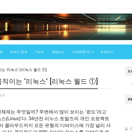
정보
리눅스 정보
IT뉴스
게임뉴스
서버운영TIP
보안뉴스
 ‘리눅스’ [리눅스 월드 ①]
S
직이는 ‘리눅스’ [리눅스 월드 ①]
눅스
R
체제는 무엇일까? 주변에서 많이 보이는 ‘윈도’라고
(Linux)’다. 34년전 리누스 토발즈의 개인 프로젝트
서 클라우드까지 모든 유형의 디바이스에 가장 널리 사
J