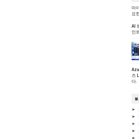
마이
요한
AI
인트
Az
즈 
다.
블
►
►
►
►
►