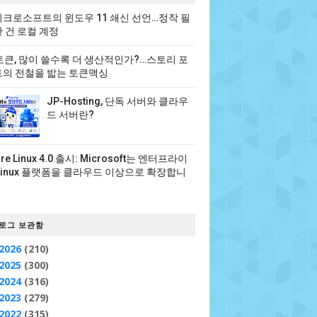
크로소프트의 윈도우 11 쇄신 선언…정작 필
 건 로컬 계정
 토큰, 많이 쓸수록 더 생산적인가?…스토리 포
의 전철을 밟는 토큰맥싱
JP-Hosting, 단독 서버와 클라우
드 서버란?
ure Linux 4.0 출시: Microsoft는 엔터프라이
Linux 플랫폼을 클라우드 이상으로 확장합니
로그 보관함
2026
(210)
2025
(300)
2024
(316)
2023
(279)
2022
(315)