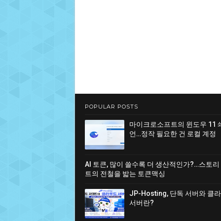
POPULAR POSTS
마이크로소프트의 윈도우 11 
언…정작 필요한 건 로컬 계정
AI 토큰, 많이 쓸수록 더 생산적인가?…스토리
트의 전철을 밟는 토큰맥싱
JP-Hosting, 단독 서버와 
서버란?