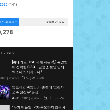
2020
(141)
난주 페이지뷰
문의하기 양식
0,278
T POSTS
[롯데카드 CISO 제재 파문-①] 총알받
이 전락한 CISO... 금융권 보안 인재
엑소더스 시작되나?
Aug 06, 2026
Hosting 관리자3
압도적인 위압감, 나혼렙에 '그림자
군주 성진우' 등장
Jul 30, 2026
JP-Hosting 관리자3
“누가 만들었나”가 중요하지 않은 세