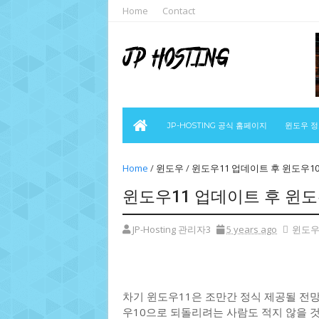
Home
Contact
JP-HOSTING 공식 홈페이지
윈도우 
Home
/
윈도우
/
윈도우11 업데이트 후 윈도우10
윈도우11 업데이트 후 윈도
JP-Hosting 관리자3
5 years ago
윈도
차기 윈도우11은 조만간 정식 제공될 전
우10으로 되돌리려는 사람도 적지 않을 것