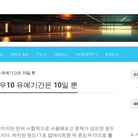
정보
리눅스 정보
IT뉴스
게임뉴스
서버운영TIP
보안뉴스
 유예기간은 10일 뿐
S
우10 유예기간은 10일 뿐
우
R
망이지만 먼저 시험적으로 사용해보고 문제가 있으면 윈도
이다. 하지만 윈도11로 업데이트한 뒤 윈도우10으로 롤
J