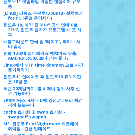
윈도우11 셋업파일 위장한 랜섬웨어 유포
중
[Linux] 리눅스 우분투(Ubuntu) 설치하기
for PC (듀얼 운영체제)
윈도우 10, 아직 끝 아냐" 공식 업데이트
21H2, 윈도우 참가자 프로그램 배 포 시
작
배틀그라운드 한국 맵 '태이고', 라이브 서
버 입성
인텔 12세대 앨더레이크 벤치마크 유출,
AMD R9 5950X 보다 성능 좋다?
Linux에서 NTP time daemon 으로 시간
동기화하기
윈도우11 업데이트 후 윈도우10 유예기간
은 10일 뿐
최근 20게임까지, 롤 비매너 행위 사후 신
고 가능하다
SK하이닉스, 4세대 D램 양산..'메모리 빅3'
경쟁 불붙는다
cache 초기화 및 swap 초기화 -
swappoff swapon
MS, 윈도우 PrintNightmare 제로데이
취약점…긴급 업데이트