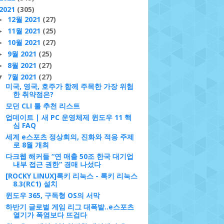
2021
(305)
12월 2021
(27)
►
11월 2021
(25)
►
10월 2021
(27)
►
9월 2021
(25)
►
8월 2021
(27)
►
7월 2021
(27)
▼
미국, 영국, 호주가 함께 주목한 가장 위험
한 취약점은?
모던 CLI 툴 추천 리스트
업데이트 | 새 PC 운영체제 윈도우 11 핵
심 FAQ
세계 e스포츠 정상회의, 진화와 적응 주제
로 8월 개최
다크웹 해커들 “연 매출 50조 한국 대기업
내부 접근 권한” 경매 나섰다
[ROCKY LINUX]록키 리눅스 - 록키 리눅스
8.3(RC1) 설치
윈도우 365, 구독형 OS의 서막
하반기 글로벌 게임 리그 대폭발..e스포츠
열기가 폭염보다 뜨겁다