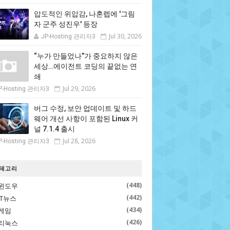
압도적인 위압감, 나혼렙에 '그림
자 군주 성진우' 등장
Jul 30, 2026
JP-Hosting 관리자3
“누가 만들었나”가 중요하지 않은
세상…에이전트 코딩의 끝없는 연
쇄
Jul 29, 2026
P-Hosting 관리자3
버그 수정, 보안 업데이트 및 하드
웨어 개선 사항이 포함된 Linux 커
널 7.1.4 출시
Jul 28, 2026
P-Hosting 관리자3
테고리
(448)
윈도우
(442)
IT뉴스
(434)
게임
(426)
리눅스