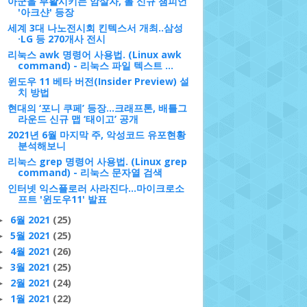
아군을 부활시키는 암살자, 롤 신규 챔피언
'아크샨' 등장
세계 3대 나노전시회 킨텍스서 개최..삼성
·LG 등 270개사 전시
리눅스 awk 명령어 사용법. (Linux awk
command) - 리눅스 파일 텍스트 ...
윈도우 11 베타 버전(Insider Preview) 설
치 방법
현대의 ‘포니 쿠페’ 등장...크래프톤, 배틀그
라운드 신규 맵 ‘태이고’ 공개
2021년 6월 마지막 주, 악성코드 유포현황
분석해보니
리눅스 grep 명령어 사용법. (Linux grep
command) - 리눅스 문자열 검색
인터넷 익스플로러 사라진다…마이크로소
프트 '윈도우11' 발표
6월 2021
(25)
►
5월 2021
(25)
►
4월 2021
(26)
►
3월 2021
(25)
►
2월 2021
(24)
►
1월 2021
(22)
►