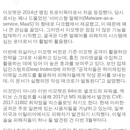
이모텟은 2014년 뱅킹 트로이목마로서 처음 등장했다. 당시
로서는 꽤나 드물었던 ‘서비스형 멀웨어(Malware-as-a-
service, MaaS)’의 형태로 다크웹에서 제공됐고, 이 때문에 꽤
나 큰 관심을 끌었다. 그러면서 이모텟은 점점 더 많은 기능을
탑재하기 시작했고, 결국은 다른 멀웨어를 피해자의 시스템에
심는 로더로서 더 활발히 활용됐다.
이번에 되살아난 이모텟 버전은 기존 이모텟 공격이 활용하던
전략을 그대로 사용하고 있는데, 훔친 크리덴셜을 수집하고
활용하는 데에 있어 더 높은 효과를 보여주고 있다. 보안 업체
딥인스팅트(Deep Instinct)에 의하면 “공격자들은 하이재킹된
이메일 스레드를 활용하여 피해자들에게 악성 문서를 보내는
데, 이 문서가 실행되면 악성 매크로가 발동된다”고 설명했다.
이것만이 아니라 이번 이모텟은 64비트 셸코드와 파워셸, 액
티브 스크립트를 사용해 2017년 MS 제품에서 발견된 CVE-
2017-11882 취약점을 익스플로잇 하기도 한다. 현재 이러한
공격은 주로 일본에 있는 사용자들을 겨냥하고 있는데, 일부
미국과 이탈리아에서도 피해자가 발견되기 시작했다. 이렇게
슬슬 피해자들이 하나 둘 발견된 건 이번 3월부터다.