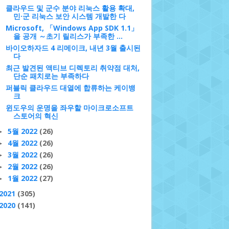
클라우드 및 군수 분야 리눅스 활용 확대,
민·군 리눅스 보안 시스템 개발한 다
Microsoft, 「Windows App SDK 1.1」
을 공개 ～초기 릴리스가 부족한 ...
바이오하자드 4 리메이크, 내년 3월 출시된
다
최근 발견된 액티브 디렉토리 취약점 대처,
단순 패치로는 부족하다
퍼블릭 클라우드 대열에 합류하는 케이뱅
크
윈도우의 운명을 좌우할 마이크로소프트
스토어의 혁신
5월 2022
(26)
►
4월 2022
(26)
►
3월 2022
(26)
►
2월 2022
(26)
►
1월 2022
(27)
►
2021
(305)
2020
(141)