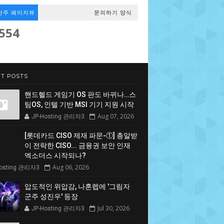
난주 페이지뷰
문의하기 양식
,554
T POSTS
핸드헬드 게임기 OS 판도 바뀌나…스
팀OS, 인텔 기반 MSI 기기 지원 시작
Aug 07, 2026
JP-Hosting 관리자3
[롯데카드 CISO 제재 파문-①] 총알받
이 전락한 CISO... 금융권 보안 인재
엑소더스 시작되나?
Aug 06, 2026
Hosting 관리자3
압도적인 위압감, 나혼렙에 '그림자
군주 성진우' 등장
Jul 30, 2026
JP-Hosting 관리자3