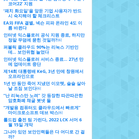
코어22’ 지원
'패치 화요일'을 앞둔 기업 사용자가 반드
시 숙지해야 할 체크리스트
EA와 FIFA 결별, 넥슨 피파 온라인 4도 이
름 바뀐다
인터넷 익스플로러 공식 지원 종료, 하지만
정말 무덤에 묻힌 것일까?￼
퍼블릭 클라우드 90%는 리눅스 기반인
데... 보안위협 늘었다
인터넷 익스플로러 서비스 종료... 27년 만
에 업데이트 중단
제14회 대통령배 KeG, 3년 만에 창원에서
오프라인으로
1년 반 동안 죽어 지냈던 이모텟, 슬슬 살아
날 조짐 보인다￼
“난 리눅스만 노려” 갓 등장한 따끈따끈한
암호화폐 채굴 봇넷 둘
“개발용 컴퓨터도 클라우드에서 빠르게”
마이크로소프트 데브 박스￼
롤드컵 출전 팀 가린다, 2022 LCK 서머 6
월 15일 개막
그나마 있던 보안인력들은 다 어디로 간 걸
까?