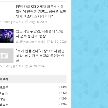
[롯데카드 CISO 제재 파문-①] 총
알받이 전락한 CISO... 금융권 보안
인재 엑소더스 시작되나?
Aug 06, 2026
P-Hosting 관리자3
압도적인 위압감, 나혼렙에 '그림
자 군주 성진우' 등장
Jul 30, 2026
JP-Hosting 관리자3
“누가 만들었나”가 중요하지 않은
세상…에이전트 코딩의 끝없는 연
쇄
Jul 29, 2026
P-Hosting 관리자3
테고리
(449)
윈도우
(442)
IT뉴스
(434)
게임
(426)
리눅스