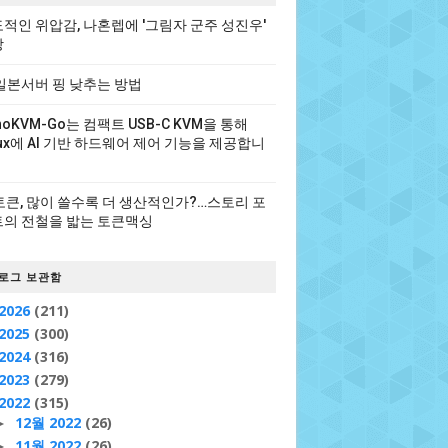
적인 위압감, 나혼렙에 '그림자 군주 성진우'
장
일본서버 핑 낮추는 방법
noKVM-Go는 컴팩트 USB-C KVM을 통해
nux에 AI 기반 하드웨어 제어 기능을 제공합니
 토큰, 많이 쓸수록 더 생산적인가?…스토리 포
의 전철을 밟는 토큰맥싱
로그 보관함
2026
(211)
2025
(300)
2024
(316)
2023
(279)
2022
(315)
12월 2022
(26)
►
11월 2022
(26)
►