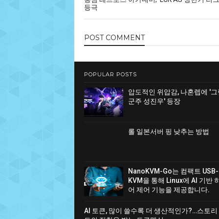
등극
POST
COMMENT
POPULAR POSTS
압도적인 위압감, 나혼렙에 '
군주 성진우' 등장
롤 일본서버 핑 낮추는 방법
NanoKVM-Go는 컴팩트 USB-
KVM을 통해 Linux에 AI 기반
어 제어 기능을 제공합니다.
AI 토큰, 많이 쓸수록 더 생산적인가?…스토리