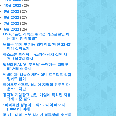
10월 2022
(26)
►
9월 2022
(27)
►
8월 2022
(27)
►
7월 2022
(26)
►
6월 2022
(26)
▼
CISA, “폰킷 리눅스 취약점 익스플로잇 하
는 해킹 행위 활발”
윈도우 11의 첫 기능 업데이트 ‘버전 22H2’
미리 살펴보기
하스스톤 확장팩 '나스리아 성채 살인 사
건' 8월 3일 출시
딥브레인AI, ‘AI 부모님’ 구현하는 ‘리메모
리’ 서비스 출시
엔비디아, 리눅스 재단 ‘OPI’ 프로젝트 창립
멤버로 참여
마이크로소프트, 러시아 지역의 윈도우 다
운로드 차단
공격적 게임광고 난립, 게임에 특화된 자율
규제 기준 필요
"파괴적인 성능의 도약" 고대역 메모리
(HBM)의 이해
英 캐노니컬, 로봇 실시간 컴퓨팅에 ‘우분투