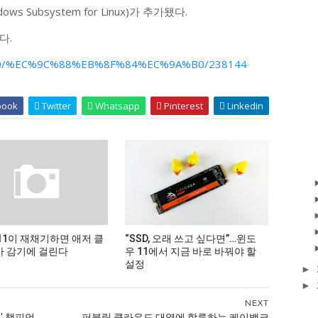
 Subsystem for Linux)가 추가됐다.
다.
/54650/%EC%9C%88%EB%8F%84%EC%9A%B0/238144
book
Twitter
Whatsapp
Pinterest
Linkedin
11이 재채기하면 애저 클
“SSD, 오래 쓰고 싶다면”…윈도
 감기에 걸린다
우 11에서 지금 바로 바꿔야 할
설정
►
►
NEXT
' 챔피언
퍼블릭 클라우드 대열에 합류하는 케이뱅크