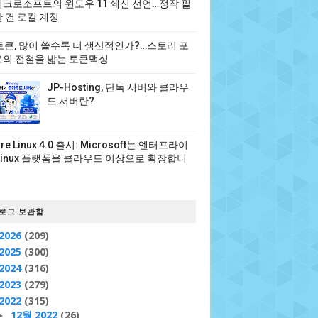
크로소프트의 윈도우 11 쇄신 선언…정작 필
 건 로컬 계정
 토큰, 많이 쓸수록 더 생산적인가?…스토리 포
의 전철을 밟는 토큰맥싱
JP-Hosting, 단독 서버와 클라우
드 서버란?
ure Linux 4.0 출시: Microsoft는 엔터프라이
Linux 플랫폼을 클라우드 이상으로 확장합니
로그 보관함
2026
(209)
2025
(300)
2024
(316)
2023
(279)
2022
(315)
12월 2022
(26)
►