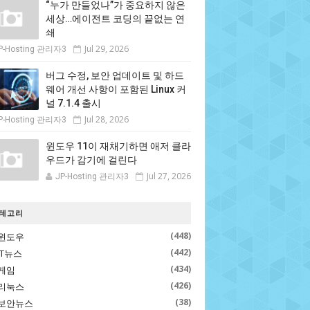
“누가 만들었나”가 중요하지 않은
세상…에이전트 코딩의 끝없는 연
쇄
Jul 29, 2026
P-Hosting 관리자3
버그 수정, 보안 업데이트 및 하드
웨어 개선 사항이 포함된 Linux 커
널 7.1.4 출시
Jul 28, 2026
P-Hosting 관리자3
윈도우 11이 재채기하면 애저 클라
우드가 감기에 걸린다
Jul 27, 2026
JP-Hosting 관리자3
테고리
(448)
윈도우
(442)
IT뉴스
(434)
게임
(426)
리눅스
(38)
보안뉴스