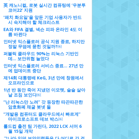
英 캐노니컬, 로봇 실시간 컴퓨팅에 ‘우분투
코어22’ 지원
'패치 화요일'을 앞둔 기업 사용자가 반드
시 숙지해야 할 체크리스트
EA와 FIFA 결별, 넥슨 피파 온라인 4도 이
름 바뀐다
인터넷 익스플로러 공식 지원 종료, 하지만
정말 무덤에 묻힌 것일까?￼
퍼블릭 클라우드 90%는 리눅스 기반인
데... 보안위협 늘었다
인터넷 익스플로러 서비스 종료... 27년 만
에 업데이트 중단
제14회 대통령배 KeG, 3년 만에 창원에서
오프라인으로
1년 반 동안 죽어 지냈던 이모텟, 슬슬 살아
날 조짐 보인다￼
“난 리눅스만 노려” 갓 등장한 따끈따끈한
암호화폐 채굴 봇넷 둘
“개발용 컴퓨터도 클라우드에서 빠르게”
마이크로소프트 데브 박스￼
롤드컵 출전 팀 가린다, 2022 LCK 서머 6
월 15일 개막
그나마 있던 보안인력들은 다 어디로 간 걸