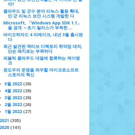
까?
클라우드 및 군수 분야 리눅스 활용 확대,
민·군 리눅스 보안 시스템 개발한 다
Microsoft, 「Windows App SDK 1.1」
을 공개 ～초기 릴리스가 부족한 ...
바이오하자드 4 리메이크, 내년 3월 출시된
다
최근 발견된 액티브 디렉토리 취약점 대처,
단순 패치로는 부족하다
퍼블릭 클라우드 대열에 합류하는 케이뱅
크
윈도우의 운명을 좌우할 마이크로소프트
스토어의 혁신
5월 2022
(26)
►
4월 2022
(26)
►
3월 2022
(26)
►
2월 2022
(26)
►
1월 2022
(27)
►
2021
(305)
2020
(141)