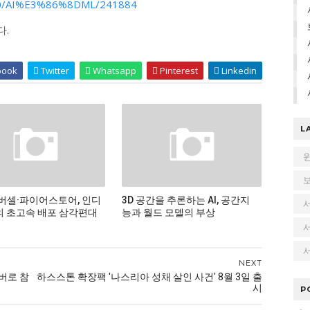
9500/AI%E3%86%8DML/241884
다.
book
Twitter
Whatsapp
Pinterest
Linkedin
L
버셀·파이어스토어, 인디
3D 공간을 추론하는 AI, 공간지
 초고속 배포 삼각편대
능과 월드 모델의 부상
서
NEXT
멤버로 참
하스스톤 확장팩 '나스리아 성채 살인 사건' 8월 3일 출
시
P