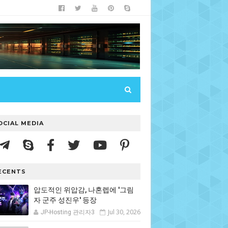
OCIAL MEDIA
ECENTS
압도적인 위압감, 나혼렙에 '그림
자 군주 성진우' 등장
Jul 30, 2026
JP-Hosting 관리자3