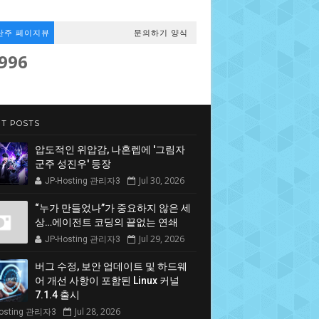
난주 페이지뷰
문의하기 양식
,996
T POSTS
압도적인 위압감, 나혼렙에 '그림자
군주 성진우' 등장
Jul 30, 2026
JP-Hosting 관리자3
“누가 만들었나”가 중요하지 않은 세
상…에이전트 코딩의 끝없는 연쇄
Jul 29, 2026
JP-Hosting 관리자3
버그 수정, 보안 업데이트 및 하드웨
어 개선 사항이 포함된 Linux 커널
7.1.4 출시
Jul 28, 2026
Hosting 관리자3