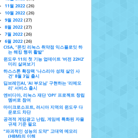
11월 2022
(26)
►
10월 2022
(26)
►
9월 2022
(27)
►
8월 2022
(27)
►
7월 2022
(26)
►
6월 2022
(26)
▼
CISA, “폰킷 리눅스 취약점 익스플로잇 하
는 해킹 행위 활발”
윈도우 11의 첫 기능 업데이트 ‘버전 22H2’
미리 살펴보기
하스스톤 확장팩 '나스리아 성채 살인 사
건' 8월 3일 출시
딥브레인AI, ‘AI 부모님’ 구현하는 ‘리메모
리’ 서비스 출시
엔비디아, 리눅스 재단 ‘OPI’ 프로젝트 창립
멤버로 참여
마이크로소프트, 러시아 지역의 윈도우 다
운로드 차단
공격적 게임광고 난립, 게임에 특화된 자율
규제 기준 필요
"파괴적인 성능의 도약" 고대역 메모리
(HBM)의 이해