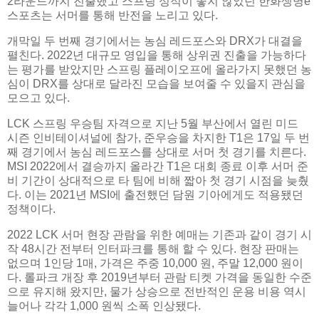
2라운드까지 진출했고 스프링 성적이 좋지 않았던 한화생명e
스포츠는 서머를 통해 반전을 노리고 있다.
개막일 두 번째 경기에서는 농심 레드포스와 DRX가 대결을
펼친다. 2022년 대규모 영입을 통해 상위권 진출을 가능하다
는 평가를 받았지만 스프링 플레이오프에 올라가지 못했던 농
심이 DRX를 상대로 달라진 모습을 보여줄 수 있을지 관심을
모으고 있다.
LCK 스프링 우승팀 자격으로 지난 5월 부산에서 열린 미드
시즌 인비테이셔널에 참가, 준우승을 차지한 T1은 17일 두 번
째 경기에서 농심 레드포스를 상대로 서머 첫 경기를 치른다.
MSI 2022에서 결승까지 올라간 T1은 대회 종료 이후 서머 준
비 기간이 상대적으로 타 팀에 비해 짧아 첫 경기 시점을 늦췄
다. 이는 2021년 MSI에 출전했던 담원 기아에게도 적용됐던
정책이다.
2022 LCK 서머 현장 관람을 위한 예매는 기존과 같이 경기 시
작 48시간 전부터 인터파크를 통해 할 수 있다. 현장 판매는
없으며 1인당 1매, 가격은 주중 10,000 원, 주말 12,000 원이
다. 롤파크 개장 후 2019년부터 관람 티켓 가격을 동일한 수준
으로 유지해 왔지만, 물가 상승으로 전반적인 운용 비용 역시
늘어나 각각 1,000 원씩 소폭 인상됐다.