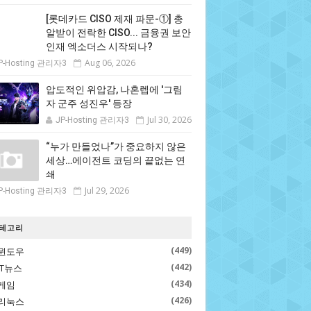
[롯데카드 CISO 제재 파문-①] 총
알받이 전락한 CISO... 금융권 보안
인재 엑소더스 시작되나?
Aug 06, 2026
P-Hosting 관리자3
압도적인 위압감, 나혼렙에 '그림
자 군주 성진우' 등장
Jul 30, 2026
JP-Hosting 관리자3
“누가 만들었나”가 중요하지 않은
세상…에이전트 코딩의 끝없는 연
쇄
Jul 29, 2026
P-Hosting 관리자3
테고리
(449)
윈도우
(442)
IT뉴스
(434)
게임
(426)
리눅스