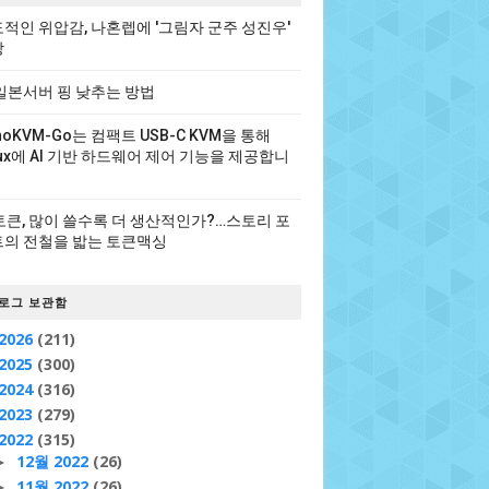
적인 위압감, 나혼렙에 '그림자 군주 성진우'
장
일본서버 핑 낮추는 방법
noKVM-Go는 컴팩트 USB-C KVM을 통해
nux에 AI 기반 하드웨어 제어 기능을 제공합니
 토큰, 많이 쓸수록 더 생산적인가?…스토리 포
의 전철을 밟는 토큰맥싱
로그 보관함
2026
(211)
2025
(300)
2024
(316)
2023
(279)
2022
(315)
12월 2022
(26)
►
11월 2022
(26)
►