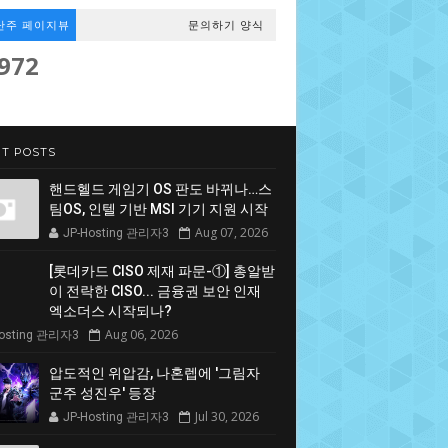
난주 페이지뷰
문의하기 양식
,972
T POSTS
핸드헬드 게임기 OS 판도 바뀌나…스
팀OS, 인텔 기반 MSI 기기 지원 시작
Aug 07, 2026
JP-Hosting 관리자3
[롯데카드 CISO 제재 파문-①] 총알받
이 전락한 CISO... 금융권 보안 인재
엑소더스 시작되나?
Aug 06, 2026
Hosting 관리자3
압도적인 위압감, 나혼렙에 '그림자
군주 성진우' 등장
Jul 30, 2026
JP-Hosting 관리자3