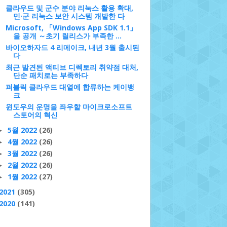
클라우드 및 군수 분야 리눅스 활용 확대,
민·군 리눅스 보안 시스템 개발한 다
Microsoft, 「Windows App SDK 1.1」
을 공개 ～초기 릴리스가 부족한 ...
바이오하자드 4 리메이크, 내년 3월 출시된
다
최근 발견된 액티브 디렉토리 취약점 대처,
단순 패치로는 부족하다
퍼블릭 클라우드 대열에 합류하는 케이뱅
크
윈도우의 운명을 좌우할 마이크로소프트
스토어의 혁신
5월 2022
(26)
►
4월 2022
(26)
►
3월 2022
(26)
►
2월 2022
(26)
►
1월 2022
(27)
►
2021
(305)
2020
(141)