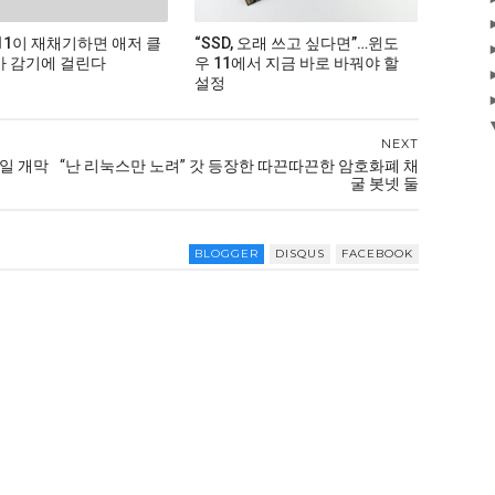
11이 재채기하면 애저 클
“SSD, 오래 쓰고 싶다면”…윈도
 감기에 걸린다
우 11에서 지금 바로 바꿔야 할
설정
NEXT
5일 개막
“난 리눅스만 노려” 갓 등장한 따끈따끈한 암호화폐 채
굴 봇넷 둘
BLOGGER
DISQUS
FACEBOOK