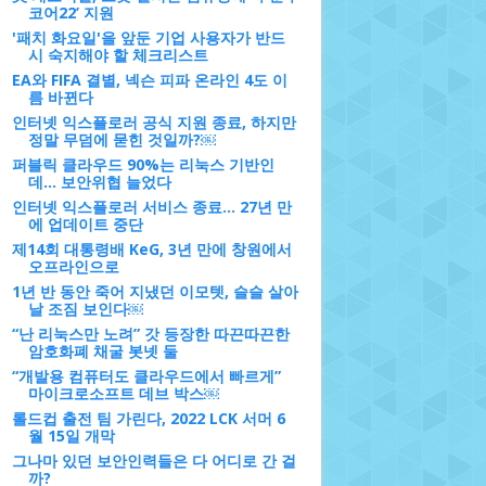
코어22’ 지원
'패치 화요일'을 앞둔 기업 사용자가 반드
시 숙지해야 할 체크리스트
EA와 FIFA 결별, 넥슨 피파 온라인 4도 이
름 바뀐다
인터넷 익스플로러 공식 지원 종료, 하지만
정말 무덤에 묻힌 것일까?￼
퍼블릭 클라우드 90%는 리눅스 기반인
데... 보안위협 늘었다
인터넷 익스플로러 서비스 종료... 27년 만
에 업데이트 중단
제14회 대통령배 KeG, 3년 만에 창원에서
오프라인으로
1년 반 동안 죽어 지냈던 이모텟, 슬슬 살아
날 조짐 보인다￼
“난 리눅스만 노려” 갓 등장한 따끈따끈한
암호화폐 채굴 봇넷 둘
“개발용 컴퓨터도 클라우드에서 빠르게”
마이크로소프트 데브 박스￼
롤드컵 출전 팀 가린다, 2022 LCK 서머 6
월 15일 개막
그나마 있던 보안인력들은 다 어디로 간 걸
까?