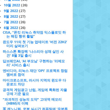
10월 2022
(26)
►
9월 2022
(27)
►
8월 2022
(27)
►
7월 2022
(26)
►
6월 2022
(26)
▼
CISA, “폰킷 리눅스 취약점 익스플로잇 하
는 해킹 행위 활발”
윈도우 11의 첫 기능 업데이트 ‘버전 22H2’
미리 살펴보기
하스스톤 확장팩 '나스리아 성채 살인 사
건' 8월 3일 출시
딥브레인AI, ‘AI 부모님’ 구현하는 ‘리메모
리’ 서비스 출시
엔비디아, 리눅스 재단 ‘OPI’ 프로젝트 창립
멤버로 참여
마이크로소프트, 러시아 지역의 윈도우 다
운로드 차단
공격적 게임광고 난립, 게임에 특화된 자율
규제 기준 필요
"파괴적인 성능의 도약" 고대역 메모리
(HBM)의 이해
英 캐노니컬, 로봇 실시간 컴퓨팅에 ‘우분투