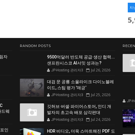
지
5
RANDOM POSTS
RECEN
그림자
9500억달러 반도체 공급·생산 협력...
샌프란시스코 AI서밋 성과는?
Jul 26, 2026
JP-Hosting 관리자3
대검 문 공룡 소울라이크 다이노블레
이드, 스팀 평가 ’매긍‘
Jul 25, 2026
JP-Hosting 관리자3
JP-
C
깃허브·버셀·파이어스토어, 인디 개
 하드웨
발자의 초고속 배포 삼각편대
Jul 24, 2026
JP-Hosting 관리자3
 포인
HDR 비디오, 더욱 스마트해진 PDF 도