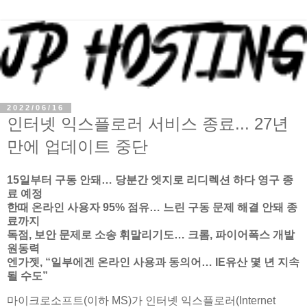
2022/06/16
인터넷 익스플로러 서비스 종료... 27년
만에 업데이트 중단
15일부터 구동 안돼… 당분간 엣지로 리디렉션 하다 영구 종
료 예정
한때 온라인 사용자 95% 점유… 느린 구동 문제 해결 안돼 종
료까지
독점, 보안 문제로 소송 휘말리기도… 크롬, 파이어폭스 개발
원동력
엔가젯, “일부에겐 온라인 사용과 동의어… IE유산 몇 년 지속
될 수도”
마이크로소프트(이하 MS)가 인터넷 익스플로러(Internet