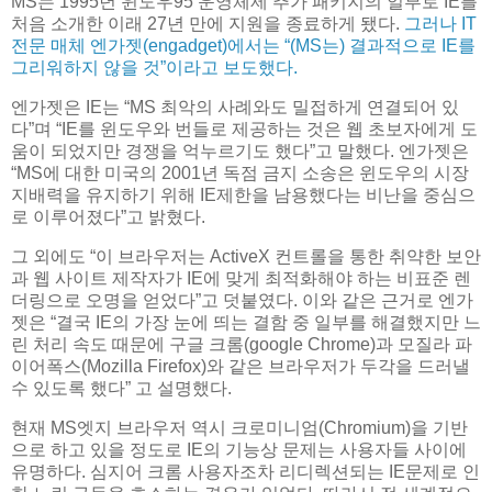
MS는 1995년 윈도우95 운영체제 추가 패키지의 일부로 IE를
처음 소개한 이래 27년 만에 지원을 종료하게 됐다.
그러나 IT
전문 매체 엔가젯(engadget)에서는 “(MS는) 결과적으로 IE를
그리워하지 않을 것”이라고 보도했다.
엔가젯은 IE는 “MS 최악의 사례와도 밀접하게 연결되어 있
다”며 “IE를 윈도우와 번들로 제공하는 것은 웹 초보자에게 도
움이 되었지만 경쟁을 억누르기도 했다”고 말했다. 엔가젯은
“MS에 대한 미국의 2001년 독점 금지 소송은 윈도우의 시장
지배력을 유지하기 위해 IE제한을 남용했다는 비난을 중심으
로 이루어졌다”고 밝혔다.
그 외에도 “이 브라우저는 ActiveX 컨트롤을 통한 취약한 보안
과 웹 사이트 제작자가 IE에 맞게 최적화해야 하는 비표준 렌
더링으로 오명을 얻었다”고 덧붙였다. 이와 같은 근거로 엔가
젯은 “결국 IE의 가장 눈에 띄는 결함 중 일부를 해결했지만 느
린 처리 속도 때문에 구글 크롬(google Chrome)과 모질라 파
이어폭스(Mozilla Firefox)와 같은 브라우저가 두각을 드러낼
수 있도록 했다” 고 설명했다.
현재 MS엣지 브라우저 역시 크로미니엄(Chromium)을 기반
으로 하고 있을 정도로 IE의 기능상 문제는 사용자들 사이에
유명하다. 심지어 크롬 사용자조차 리디렉션되는 IE문제로 인