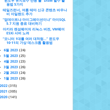
“윈도우 유지보수 만능 툴” DISM 필수 활
용법 5가지
테일즈런너, 여름 테마 신규 콘텐츠 바우나
비 아일랜드 추가
“업데이트냐 마이그레이션이냐” 마이SQL
5.7 지원 종료 대비하기
아키라 랜섬웨어의 리눅스 버전, VM웨어
ESXi 서버 노려
“모니터 1대를 여러 대처럼…” 윈도우
10·11의 가상 데스크톱 활용법
6월 2023
(24)
►
5월 2023
(25)
►
4월 2023
(23)
►
3월 2023
(26)
►
2월 2023
(24)
►
1월 2023
(26)
►
2022
(315)
2021
(305)
2020
(141)