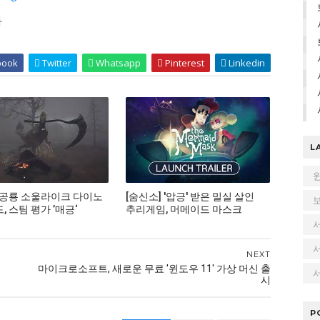
다
book
Twitter
Whatsapp
Pinterest
Linkedin
L
 공룡 소울라이크 다이노
[숨신소] '압긍' 받은 밀실 살인
 스팀 평가 ’매긍‘
추리게임, 머메이드 마스크
NEXT
마이크로소프트, 새로운 무료 '윈도우 11' 가상 머신 출
서
시
P