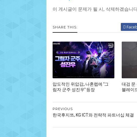
이 게시글이 문제가 될 시, 삭제하겠습니
Face
SHARE THIS:
압도적인 위압감, 나혼렙에 '그
대검 문
림자 군주 성진우' 등장
블레이드,
PREVIOUS
한국후지쯔, KG ICT와 전략적 파트너십 체결