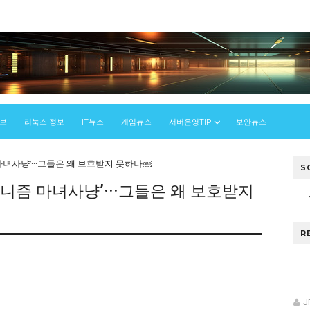
정보
리눅스 정보
IT뉴스
게임뉴스
서버운영TIP
보안뉴스
녀사냥’···그들은 왜 보호받지 못하나￼
S
니즘 마녀사냥’···그들은 왜 보호받지
R
J