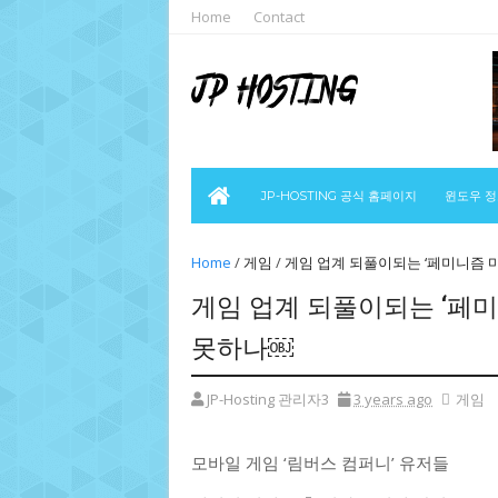
Home
Contact
JP-HOSTING 공식 홈페이지
윈도우 
Home
/
게임
/
게임 업계 되풀이되는 ‘페미니즘 마
게임 업계 되풀이되는 ‘페미
못하나￼
JP-Hosting 관리자3
3 years ago
게임
모바일 게임 ‘림버스 컴퍼니’ 유저들