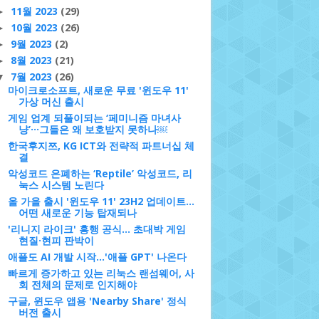
11월 2023
(29)
►
10월 2023
(26)
►
9월 2023
(2)
►
8월 2023
(21)
►
7월 2023
(26)
▼
마이크로소프트, 새로운 무료 '윈도우 11'
가상 머신 출시
게임 업계 되풀이되는 ‘페미니즘 마녀사
냥’···그들은 왜 보호받지 못하나￼
한국후지쯔, KG ICT와 전략적 파트너십 체
결
악성코드 은폐하는 ‘Reptile’ 악성코드, 리
눅스 시스템 노린다
올 가을 출시 '윈도우 11' 23H2 업데이트…
어떤 새로운 기능 탑재되나
'리니지 라이크' 흥행 공식… 초대박 게임
현질·현피 판박이
애플도 AI 개발 시작...'애플 GPT' 나온다
빠르게 증가하고 있는 리눅스 랜섬웨어, 사
회 전체의 문제로 인지해야
구글, 윈도우 앱용 'Nearby Share' 정식
버전 출시