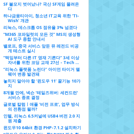
SF 불모지 벗어났나? 국산 SF게임 몰려온
다
하나금융티아이, 청소년 IT교육 위한 ‘TI-
Wish’ 개관
리눅스, 데스크톱 OS 점유율 3% 넘겼다
“M365 코파일럿의 모든 것” MS의 생성형
AI 도구 종합 안내서
밸로프, 중국 서비스 앞둔 뮤 레전드 비공
개 테스트 실시
“떡잎부터 다른 IT 영재 기른다” 3세 이상
자녀를 위한 코딩 교재 27선 - Tech ...
“리눅스 플랫폼 노린다” 아이언 타이거 맬
웨어 변종 발견돼
놓치지 말아야 할 ‘윈도우 11’ 꿀기능 10가
지
8개월 만에, 넥슨 '테일즈위버: 세컨드런'
서비스 종료 결정
글로벌 칼럼ㅣ애플 ‘비전 프로’, 업무 방식
의 전환점 될까?
인텔, 리눅스 6.5커널에 USB4 버전 2.0 지
원 제출
윈도우10 64bit 환경 PHP-7.1.2 설치하기