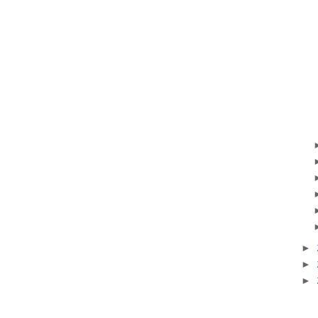
►
►
►