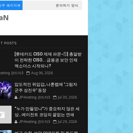
난주 페이지뷰
문의하기 양식
aN
T POSTS
[롯데카드 CISO 제재 파문-①] 총알받
이 전락한 CISO... 금융권 보안 인재
엑소더스 시작되나?
Aug 06, 2026
Hosting 관리자3
압도적인 위압감, 나혼렙에 '그림자
군주 성진우' 등장
Jul 30, 2026
JP-Hosting 관리자3
“누가 만들었나”가 중요하지 않은 세
상…에이전트 코딩의 끝없는 연쇄
Jul 29, 2026
JP-Hosting 관리자3