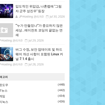
압도적인 위압감, 나혼렙에 '그림
자 군주 성진우' 등장
Jul 30, 2026
JP-Hosting 관리자3
“누가 만들었나”가 중요하지 않은
세상…에이전트 코딩의 끝없는 연
쇄
Jul 29, 2026
P-Hosting 관리자3
버그 수정, 보안 업데이트 및 하드
웨어 개선 사항이 포함된 Linux 커
널 7.1.4 출시
Jul 28, 2026
P-Hosting 관리자3
테고리
(448)
윈도우
(442)
IT뉴스
(434)
게임
(426)
리눅스