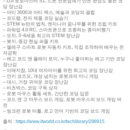
– DJI 로보마스터 S1, 드론 전문업체가 만든 완성도 높은 코
딩 장난감
– 아티 3000과 아티 맥스, 예술과 코딩의 결합
– 코드랩, 전자 제품 코딩 실습기
– STEM 뉴턴의 법칙, 엔지니어 꿈나무를 위한 조립 키트
– 파워업 4.0 RC, 스마트폰으로 조종하는 종이비행기
– 모치, 3~6세용 최고의 STEM 장난감
– 봇지, 증강 현실 퍼즐 키트
– 엘레구 스마트 로봇 자동차 키트, 직접 조작하며 배우는 전
자공학
– 레고 코드 앤 플레이 토이, 누구나 좋아하는 레고 기반 코딩
장난감
– 이매지참, 10대 여자아이를 위한 최고의 코딩 장난감
– 안키 코즈모, 개성 넘치는 로봇과의 미니 게임
– 대시, 가장 귀여운 코딩 장난감
– 비츠박스, 코딩 구독 상자
– 로봇 마우스 활동 세트, 간단한 코딩 입문
– 코드 앤 고 마우스 보드 게임, 로봇 마우스의 보드 게임 버
전
– 씽크펀 로봇 터틀, 로고 언어 기반의 코딩 보드 게임
출처 :
https://www.itworld.co.kr/techlibrary/298915