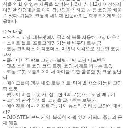
식을 익힐 수 있는 제품을 살펴본다. 3세부터 12세 이상까지
다양한 연령대별로 마치 장난감을 가지고 놀 듯 코딩을 배울
수 있다. 뒤늦게 코딩의 세계에 입문하려는 학부모에게도 유
용하다.
주요 내용
– 오스모 코딩, 태블릿에서 물리적 블록 사용해 코딩 배우기
– 스피로 볼트, 프로그래밍 가능한 반투명 로봇 공
– 코딩 크리터스 매직코더스, 마법의 시각으로 접근한 코딩
교재
– 플레이시푸 탁토 코딩, 태블릿 기반 코딩 어드벤처
– 렛츠 스타트 코딩 코드 로켓, 코딩 세계로 떠나는 로켓
– 코딩 로봇 보틀리 2.0, 내 아이를 위한 훌륭한 첫 코딩 장난
감
– 메이크블록 엠봇 네오 로봇 키트, 단계별 학습 가능한 코딩
형 로봇
– 펫토이 비틀 로봇 개, 정교한 4족 로봇으로 코딩 배우기
– 코더의 단짝 파이셀, 코딩을 알려주는 로봇 개
– 에이전트 아샤 기프트 팩, 가짜 뉴스와 인터넷 보안에 대비
하기
– OJO STEM 보드 게임, 복잡한 조립 없이 캐릭터 중심의 문
제 해결